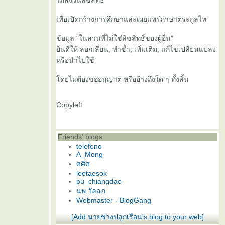
ไม่สงวนลิขสิทธิ์
เพื่อเปิดกว้างการศึกษาและเผยแพร่ภาษาตระกูลไท
ข้อมูล "ในส่วนที่ไม่ใช่ลิขสิทธิ์ของผู้อื่น"
ินดีให้ ลอกเลียน, ทำซ้ำ, เพิ่มเติม, แก้ไขเปลี่ยนแปลง
หรือนำไปใช้
ดยไม่ต้องขออนุญาต หรืออ้างถึงใด ๆ ทั้งสิ้น
Copyleft
Friends' blogs
telefono
A_Mong
ศศิศ
leetaesok
pu_chiangdao
นพ.วัลลภ
Webmaster - BlogGang
[Add นายช่างปลูกเรือน's blog to your web]