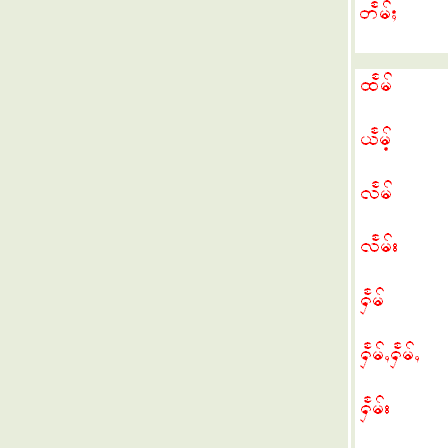
ฅนเครือไท - เว็บไซต์ไทใหญ่ ภาคข่าวภาษาไท
เจ้ายอดศึก แห่ง SSA
ฟ้อนไต เบื้องต้น Basic Tai Dance
ถลงการณ์ RCSS
Free ! Hkun Htun Oo
อ่านไทใหญ่ 14 จ๋ามตอง Charm Tong
อ่านไทใหญ่ 13 "NO" vote
อ่านไทใหญ่ 12 SSSNY
พยัญชนะบาลีไทใหญ่
อ่านไทใหญ่ 11 การเกณฑ์ทหาร
อ่านไทใหญ่ 10 คัตใจ๋ให้ใหม่สูง
อ่านไทใหญ่ 9 ม่งช่ะช่ะ ปีใหม่
อ่านไทใหญ่ 8 อย่าให้เอ๋นแฮงหา
อ่านไทใหญ่ 7 แถลงการณ์ RCSS
อ่านไทใหญ่ 6 ปิดการฝึกรบ 7/2
อ่านไทใหญ่ 5 ธงเมืองไต
อ่านไทใหญ่ 4 นางกินนรี
อ่านไทใหญ่ 3 ตัวอยู่ดี ใจเป็นสุข
อ่านไทใหญ่ 2 การถือศีล
อ่านไทใหญ่ 1 ทิศ