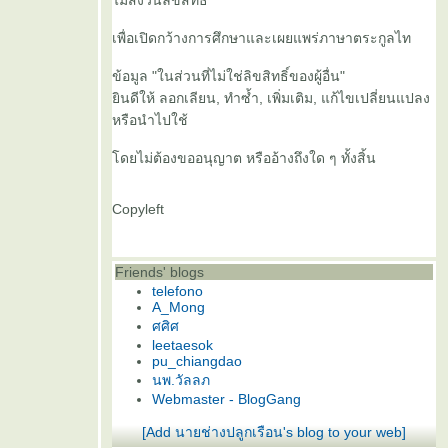
ไม่สงวนลิขสิทธิ์
เพื่อเปิดกว้างการศึกษาและเผยแพร่ภาษาตระกูลไท
ข้อมูล "ในส่วนที่ไม่ใช่ลิขสิทธิ์ของผู้อื่น"
ินดีให้ ลอกเลียน, ทำซ้ำ, เพิ่มเติม, แก้ไขเปลี่ยนแปลง
หรือนำไปใช้
ดยไม่ต้องขออนุญาต หรืออ้างถึงใด ๆ ทั้งสิ้น
Copyleft
Friends' blogs
telefono
A_Mong
ศศิศ
leetaesok
pu_chiangdao
นพ.วัลลภ
Webmaster - BlogGang
[Add นายช่างปลูกเรือน's blog to your web]