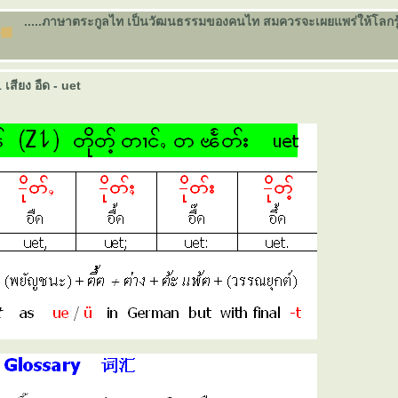
.....ภาษาตระกูลไท เป็นวัฒนธรรมของคนไท สมควรจะเผยแพร่ให้โลกรู้จัก
เสียง อืด - uet