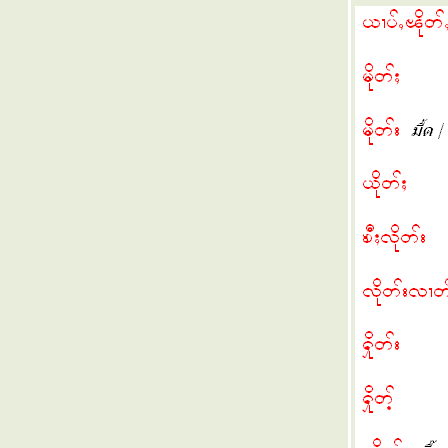
ฟ้อนไต เบื้องต้น Basic Tai Dance
ถลงการณ์ RCSS
Free ! Hkun Htun Oo
อ่านไทใหญ่ 14 จ๋ามตอง Charm Tong
อ่านไทใหญ่ 13 "NO" vote
อ่านไทใหญ่ 12 SSSNY
พยัญชนะบาลีไทใหญ่
อ่านไทใหญ่ 11 การเกณฑ์ทหาร
อ่านไทใหญ่ 10 คัตใจ๋ให้ใหม่สูง
อ่านไทใหญ่ 9 ม่งช่ะช่ะ ปีใหม่
อ่านไทใหญ่ 8 อย่าให้เอ๋นแฮงหา
อ่านไทใหญ่ 7 แถลงการณ์ RCSS
อ่านไทใหญ่ 6 ปิดการฝึกรบ 7/2
อ่านไทใหญ่ 5 ธงเมืองไต
อ่านไทใหญ่ 4 นางกินนรี
อ่านไทใหญ่ 3 ตัวอยู่ดี ใจเป็นสุข
อ่านไทใหญ่ 2 การถือศีล
อ่านไทใหญ่ 1 ทิศ
ฟอนต์ ภาษาไทใหญ่ Shan Fonts
เรียนไทใหญ่ 82 เสียง เอิก - oek