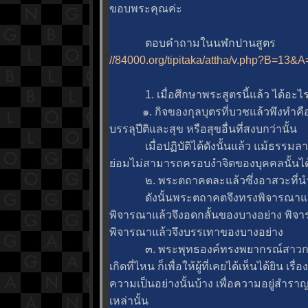
ขอบพระคุณค่ะ
ตอบคำถามในนฬกปานสูตร
//84000.org/tipitaka/attha/v.php?B=13
1. เมื่อศึกษาพระสูตรนี้แล้ว ได้อะไร
๑. กิจของกุลบุตรที่บวชแล้วพึงทำคือ 
บรรลุปีติและสุข หรือสุขอื่นที่สงบกว่านั้น
เมื่อปฏิบัติได้ดังนั้นแล้ว แม้ธรรมลาม
่อมไม่สามารถครอบงำจิตของบุคคลนั้นไ
๒. พระตถาคตละแล้วซึ่งอาสวะที่นำมา
ดังนั้นพระตถาคตจึงทรงพิจารณาแล้ว
พิจารณาแล้วจึงอดกลั้นของบางอย่าง พิจา
พิจารณาแล้วจึงบรรเทาของบางอย่าง
๓. พระพุทธองค์ทรงพยากรณ์สาวกทั้ง
เกิดที่ไหน ก็เพื่อให้ผู้ที่เคยได้เห็นได้ยิน เ
ความเป็นอย่างนั้นบ้าง เพื่อความอยู่สํารา
เหล่านั้น