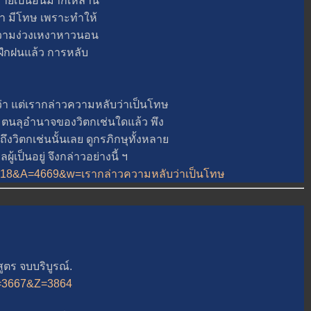
ป็นอันมากเหล่านี้
่า มีโทษ เพราะทำให้
 ความง่วงเหงาหาวนอน
ู้ฝึกฝนแล้ว การหลับ
 แต่เรากล่าวความหลับว่าเป็นโทษ
ู่ ตนลุอำนาจของวิตกเช่นใดแล้ว พึง
งวิตกเช่นนั้นเลย ดูกรภิกษุทั้งหลา
เป็นอยู่ จึงกล่าวอย่างนี้ ฯ
p?B=18&A=4669&w=เรากล่าวความหลับว่าเป็นโทษ
ร จบบริบูรณ์.
&A=3667&Z=3864