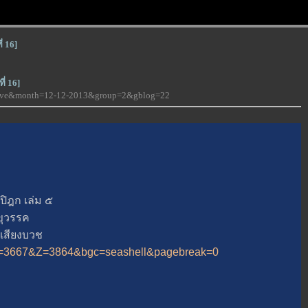
่ 16]
่ 16]
-love&month=12-12-2013&group=2&gblog=22
ิฎก เล่ม ๕
ุวรรค
เสียงบวช
3&A=3667&Z=3864&bgc=seashell&pagebreak=0