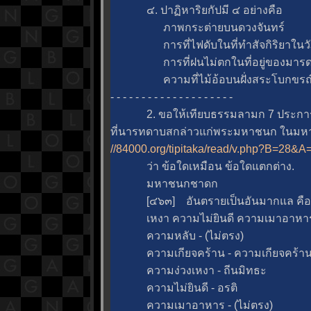
๔. ปาฏิหาริยกัปมี ๔ อย่างคือ
ภาพกระต่ายบนดวงจันทร์
การที่ไฟดับในที่ทำสัจกิริยาในว
การที่ฝนไม่ตกในที่อยู่ของมารดาบิด
ความที่ไม้อ้อบนฝั่งสระโบกขรณีนั้
- - - - - - - - - - - - - - - - - - - -
2. ขอให้เทียบธรรมลามก 7 ประการแ
ที่นารทดาบสกล่าวแก่พระมหาชนก ในมห
//84000.org/tipitaka/read/v.php?B=28
ว่า ข้อใดเหมือน ข้อใดแตกต่าง.
มหาชนกชาดก
[๔๖๓] อันตรายเป็นอันมากแล คือ คว
เหงา ความไม่ยินดี ความเมาอาหาร ตั้
ความหลับ - (ไม่ตรง)
ความเกียจคร้าน - ความเกียจคร้า
ความง่วงเหงา - ถีนมิทธะ
ความไม่ยินดี - อรติ
ความเมาอาหาร - (ไม่ตรง)