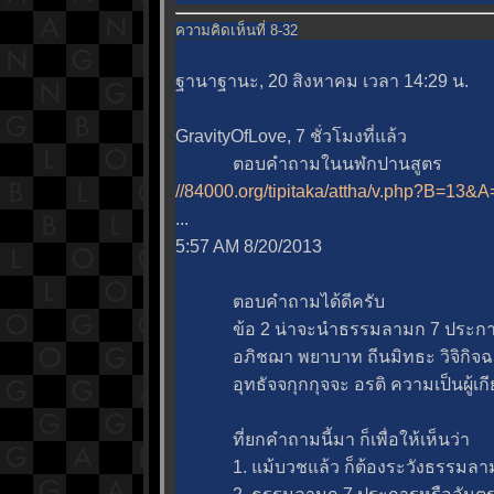
ความคิดเห็นที่ 8-32
ฐานาฐานะ, 20 สิงหาคม เวลา 14:29 น.
GravityOfLove, 7 ชั่วโมงที่แล้ว
ตอบคำถามในนฬกปานสูตร
//84000.org/tipitaka/attha/v.php?B=13
...
5:57 AM 8/20/2013
ตอบคำถามได้ดีครับ
ข้อ 2 น่าจะนำธรรมลามก 7 ประการ มา
อภิชฌา พยาบาท ถีนมิทธะ วิจิกิจฉ
อุทธัจจกุกกุจจะ อรติ ความเป็นผู้เกี
ที่ยกคำถามนี้มา ก็เพื่อให้เห็นว่า
1. แม้บวชแล้ว ก็ต้องระวังธรรมลามก