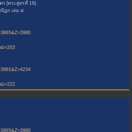
[พระสูตรที่ 19].
ิฎก เล่ม ๕
&A=3865&Z=3980
13&i=203
&A=3981&Z=4234
13&i=222
.
&A=3865&Z=3980