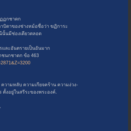
ัฏฏกชาดก
าของช่างหม้อชื่อว่า ฆฏิการะ
นมีช่องเดียวตลอด
ละอันตรายเป็นอันมาก
าชนกชาดก ข้อ 463
&A=2871&Z=3200
ามหลับ ความเกียจคร้าน ความง่วง-
งอยู่ในสรีระของพระองค์.
น