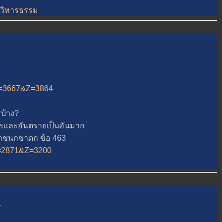
t=วิหารธรรม
&A=3667&Z=3864
บ้าง?
ละอันตรายเป็นอันมาก
าชนกชาดก ข้อ 463
&A=2871&Z=3200
.