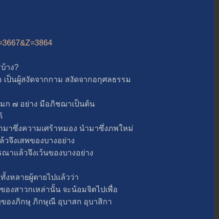
&A=3667&Z=3864
บ้าง?
เป็นผู้สงัดจากกาม สงัดจากอกุศลธรรม
ก ๗ อย่าง มีอภิชฌาเป็นต้น
ด้
ซึ่งความเศร้าหมอง นำมาซึ่งภพใหม่
จึงเสพของบางอย่าง
รณาแล้วจึงเว้นของบางอย่าง
หลายผู้ตายไปแล้วว่า
รื่องของสาวกเหล่านั้น จะน้อมจิตไปเพื่อ
ญของภิกษุ ภิกษุณี อุบาสก อุบาสิกา