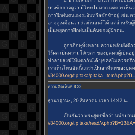
2. ธรรมลามก 7 ประการหรืออันตรายเ
บางข้ออาจดูว่า มีโทษไม่มาก แต่ควรเห็นว
การฝึกฝนตนเองระงับหรือชักช้าอยู่ เช่น
อาจดูเหมือนว่า ง่วงก็นอนก็ได้ แต่สำหรับผ
เป็นหยุดการฝึกฝนเป็นต้นของผู้ฝีกตน.
ดูกรภิกษุทั้งหลาย ความหลับยังดีกว่า
ไร้ผล เป็นความโง่เขลา ของบุคคลผู้เป็นอย
ทำลายสงฆ์ให้แตกกันได้ บุคคลไม่ควรตรึกถึ
เราเห็นโทษอันนี้แลว่าเป็นอาทีนพของบุคคลผู้
//84000.org/tipitaka/pitaka_item/r.ph
ความคิดเห็นที่ 8-33
ฐานาฐานะ, 20 สิงหาคม เวลา 14:42 น.
เป็นอันว่า พระสูตรชื่อว่า นฬกปานสูต
//84000.org/tipitaka/read/v.php?B=13