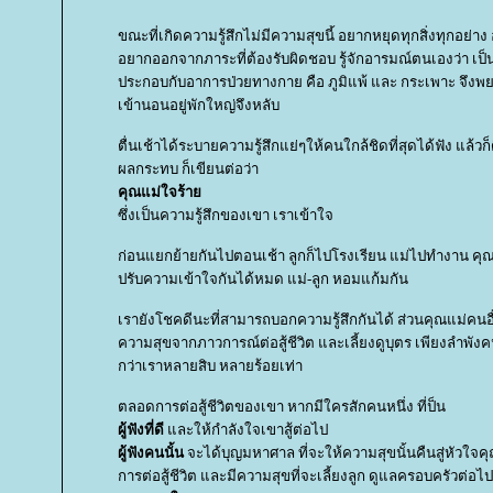
ขณะที่เกิดความรู้สึกไม่มีความสุขนี้ อยากหยุดทุกสิ่งทุกอย่าง 
อยากออกจากภาระที่ต้องรับผิดชอบ รู้จักอารมณ์ตนเองว่า เป
ประกอบกับอาการป่วยทางกาย คือ ภูมิแพ้ และ กระเพาะ จึงพ
เข้านอนอยู่พักใหญ่จึงหลับ
ตื่นเช้าได้ระบายความรู้สึกแย่ๆให้คนใกล้ชิดที่สุดได้ฟัง แล้วก็ดีข
ผลกระทบ ก็เขียนต่อว่า
คุณแม่ใจร้า
ซึ่งเป็นความรู้สึกของเขา เราเข้าใจ
ก่อนแยกย้ายกันไปตอนเช้า ลูกก็ไปโรงเรียน แม่ไปทำงาน คุณพ่อ
ปรับความเข้าใจกันได้หมด แม่-ลูก หอมแก้มกัน
เรายังโชคดีนะที่สามารถบอกความรู้สึกกันได้ ส่วนคุณแม่คนอื่นๆ
ความสุขจากภาวการณ์ต่อสู้ชีวิต และเลี้ยงดูบุตร เพียงลำพังคน
กว่าเราหลายสิบ หลายร้อยเท่า
ตลอดการต่อสู้ชีวิตของเขา หากมีใครสักคนหนึ่ง ที่ป็น
ผู้ฟังที่ดี
ละให้กำลังใจเขาสู้ต่อไป
ผู้ฟังคนนั้น
จะได้บุญมหาศาล ที่จะให้ความสุขนั้นคืนสู่หัวใจคุ
การต่อสู้ชีวิต และมีความสุขที่จะเลี้ยงลูก ดูแลครอบครัวต่อไป