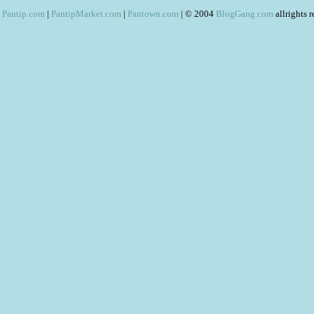
Pantip.com
|
PantipMarket.com
|
Pantown.com
| © 2004
BlogGang.com
allrights 