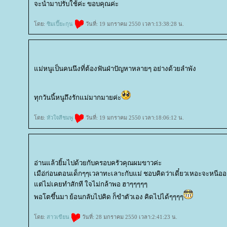
จะนำมาปรับใช้ค่ะ ขอบคุณค่ะ
ดย:
ซิมเปี๊ยะกุน
วันที่: 19 มกราคม 2550 เวลา:13:38:28 น.
ม่หนูเป็นคนนึงที่ต้องฟันฝ่าปัญหาหลายๆ อย่างด้วยลำพัง
ทุกวันนี้หนูถึงรักแม่มากมายค่ะ
ดย:
หัวใจสีชมพู
วันที่: 19 มกราคม 2550 เวลา:18:06:12 น.
อ่านแล้วยิ้มไปด้วยกับครอบครัวคุณผมขาวค่ะ
เมือ่ก่อนตอนเด็กๆๆเวลาทะเลาะกับแม่ ชอบคิดว่าเดี๋ยวเหอะจะหนีอ
ต่ไม่เคยทำสักที ใจไม่กล้าพอ ฮาๆๆๆๆๆ
พอโตขึ้นมา ย้อนกลับไปคิด ก็ขำตัวเอง คิดไปได้ๆๆๆๆ
ดย:
สาวเขียน
วันที่: 28 มกราคม 2550 เวลา:2:41:23 น.