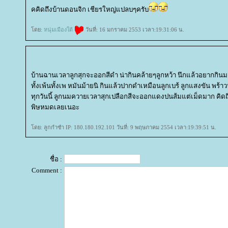
คคิดถึงบ้านดอนจิก เชียรใหญ่แปลบๆครับ
ดย:
หนุ่มเมืองใต้
วันที่: 16 มกราคม 2553 เวลา:19:31:06 น.
บ้านฉานเวลาลูกสุกจะออกสีดำ น่ากินคล้ายๆลูกหว้า นึกแล้วอยากกินม
ทั้งเพ้นทั้งเพ หมันม้ายนิ กินแล้วปากดำเหมือนลูกเบร้ ลูกแสงขัน พร้
ทุกวันนี้ ลูกนมควายเวลาสุกเปลือกสีจะออกแดงปนส้มแต่เม็ดมาก คิด
พิษหมดเลยเนอะ
ดย: ลูกกำซำ IP: 180.180.192.101 วันที่: 9 พฤษภาคม 2554 เวลา:19:39:51 น.
ชื่อ :
Comment :