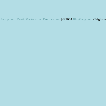
Pantip.com
|
PantipMarket.com
|
Pantown.com
| © 2004
BlogGang.com
allrights 