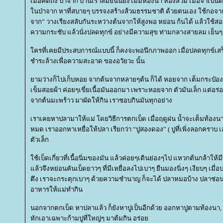
เมื่อคิดถึง ป่าจาก บ้านเราสมัยนั้นยังไม่มีห้องน้ำ ห้องส้วม เมื่อจำเป็นต
นป่าจาก หาที่สบายๆ บรรจงสร้างส้วมธรรมชาติ ด้วยตนเอง ใช้กอจากที่
จาก” วางเรียงสลับกันระหว่างต้นจากให้สูงพอ หย่อน ก้นได้ แล้วใช้สอ
ความกระชับ แล้วนั่งปลดทุกข์ อย่างมีความสุข ท่ามกลางสายลม เย็นๆ
ครที่เคยมีประสบการณ์แบบนี้ ก็คงจะพอนึกภาพออก เมื่อปลดทุกข์เสร
ชำระล้างเพื่อความสะอาด ของอวัยวะ นั้น
ามว่างก็ไปเก็บหอย จากต้นจากหลายๆต้น ก็ได้ หอยจาก เต็มกระป๋องเ
เข็มสอยผ้า ค่อยๆเขี่ยเนื้อมันออกมา เพราะหอยจาก ตัวมันเล็ก แต่อร่
จากต้นมะพร้าว มาผัดให้กิน เราชอบกินมันทุกอย่าง
เราเคยหาปลามาให้แม่ โดยวิธีการตกเบ็ด เมื่อฤดูฝน น้ำจะเต็มท้องนา ม
หมด เราออกหาเหยื่อให้ปลา เรียกว่า “ปูสองดอง” ( ปูที่เพิ่งลอกคราบ เสร็จ
ตัวเล็ก
ช้เบ็ดเกี่ยวที่เนื้อนิ่มของมัน แล้วค่อยๆเดินย่องๆไป แหวกต้นกล้าให้ม
ล้วจึงหย่อนคันเบ็ดยาวๆ ที่มีเหยื่อลงไปเบาๆ ยืนมองนิ่งๆ เงียบๆ เมื่
ตึง เราจะกระตุกเบาๆ ด้วยความชำนาญ ก็จะได้ ปลาหมอบ้าง ปลาช่อนบ้าง
อาหารให้แม่ทำกิน
นอกจากตกเบ็ด หาปลาแล้ว ก็ยังหาปูเป็นอีกด้วย ออกหาปูตามท้องนา, ค
หักเอาเฉพาะก้ามปูที่ใหญ่ๆ มาต้มกิน อร่อ