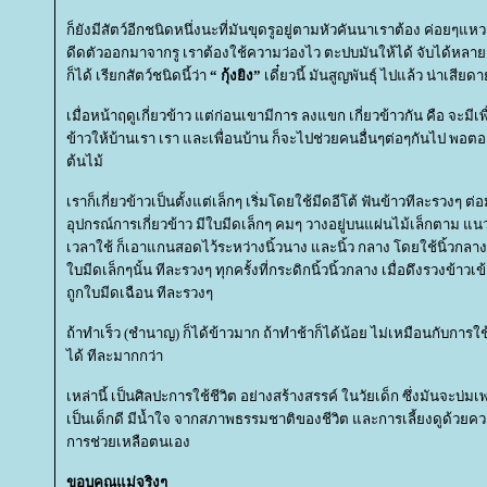
ก็ยังมีสัตว์อีกชนิดหนึ่งนะที่มันขุดรูอยู่ตามหัวคันนาเราต้อง ค่อยๆแห
ดีดตัวออกมาจากรู เราต้องใช้ความว่องไว ตะปบมันให้ได้ จับได้หลายๆ
ก็ได้ เรียกสัตว์ชนิดนี้ว่า
“ กุ้งยิง”
เดี๋ยวนี้ มันสูญพันธุ์ ไปแล้ว น่าเสียด
เมื่อหน้าฤดูเกี่ยวข้าว แต่ก่อนเขามีการ ลงแขก เกี่ยวข้าวกัน คือ จะมี
ข้าวให้บ้านเรา เรา และเพื่อนบ้าน ก็จะไปช่วยคนอื่นๆต่อๆกันไป พอตอเที
ต้นไม้
เราก็เกี่ยวข้าวเป็นตั้งแต่เล็กๆ เริ่มโดยใช้มีดอีโต้ ฟันข้าวทีละรวงๆ ต่
อุปกรณ์การเกี่ยวข้าว มีใบมีดเล็กๆ คมๆ วางอยู่บนแผ่นไม้เล็กตาม แน
เวลาใช้ ก็เอาแกนสอดไว้ระหว่างนิ้วนาง และนิ้ว กลาง โดยใช้นิ้วกลางเป
บมีดเล็กๆนั้น ทีละรวงๆ ทุกครั้งที่กระดิกนิ้วนิ้วกลาง เมื่อดึงรวงข้า
ถูกใบมีดเฉือน ทีละรวงๆ
ถ้าทำเร็ว (ชำนาญ) ก็ได้ข้าวมาก ถ้าทำช้าก็ได้น้อย ไม่เหมือนกับการ
ได้ ทีละมากกว่า
เหล่านี้ เป็นศิลปะการใช้ชีวิต อย่างสร้างสรรค์ ในวัยเด็ก ซึ่งมันจะบ่
เป็นเด็กดี มีน้ำใจ จากสภาพธรรมชาติของชีวิต และการเลี้ยงดูด้วยค
การช่วยเหลือตนเอง
ขอบคุณแม่จริงๆ