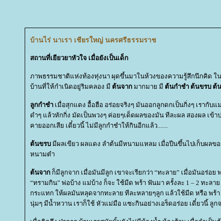
บ้านไร่ นาเรา เชียรใหญ่ นครศรีธรรมราช
สถานที่เยียวยาหัวใจ เมื่อยังเป็นเด็ก
ภาพธรรมชาติแห่งท้องทุ่งนา ผุดขึ้นมาในห้วงของความรู้สึกนึกคิด 
บ้านที่ให้กำเนิดอยู่ริมคลอง มี
ต้นจาก
มากมาย มี
ต้นกำชำ ต้นขรบ ต้
ลูกกำชำ
เมื่อสุกแดง อื้อฮือ อร่อยจริงๆ มันออกลูกดกเป็นกิ่งๆ เรากับแม
ดำๆ แล้วหักกิ่ง มัดเป็นพวงๆ ค่อยๆเด็ดผลของมัน ทีละผล สองผล เข้าปาก
คายออกเสีย เดี๋ยวนี้ ไม่มีลูกกำชำให้กินอีกแล้ว.......
ต้นขรบ
มีผลเขียว ผลแดง ลำต้นมีหนามแหลม เมื่อปีนขึ้นไปเก็บผลของม
หนามตำ
ต้นจาก
ก็มีลูกจาก เมื่อมันมีลูก เขาจะเรียกว่า “ทะลาย” เมื่อมันอร่อย
“ทรามกิน” พ่อบ้าง แม่บ้าง ก็จะ ใช้มีด พร้า ฟันมา ครั้งละ 1 – 2 ทะล
กระแทก ให้ผลมันหลุดจากทะลาย ทีละหลายๆลูก แล้วใช้มีด หรือ พร้า ผ่
นุ่มๆ มีน้ำหวาน เราก็ใช้ หัวแม่มือ แซะกินอย่างเอร็ดอร่อย เดี๋ยวนี้ ลู