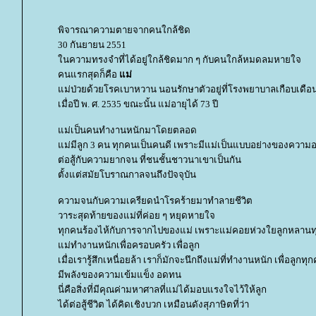
พิจารณาความตายจากคนใกล้ชิด
30 กันยายน 2551
นความทรงจำที่ได้อยู่ใกล้ชิดมาก ๆ กับคนใกล้หมดลมหายใจ
คนแรกสุดก็คือ
ม่
ม่ป่วยด้วยโรคเบาหวาน นอนรักษาตัวอยู่ที่โรงพยาบาลเกือบเดือ
เมื่อปี พ. ศ. 2535 ขณะนั้น แม่อายุได้ 73 ปี
ม่เป็นคนทำงานหนักมาโดยตลอด
ม่มีลูก 3 คน ทุกคนเป็นคนดี เพราะมีแม่เป็นแบบอย่างของควา
ต่อสู้กับความยากจน ที่ชนชั้นชาวนาเขาเป็นกัน
ตั้งแต่สมัยโบราณกาลจนถึงปัจจุบัน
ความจนกับความเครียดนำโรคร้ายมาทำลายชีวิต
วาระสุดท้ายของแม่ที่ค่อย ๆ หยุดหายใจ
ทุกคนร้องไห้กับการจากไปของแม่ เพราะแม่คอยห่วงใยลูกหลานท
ม่ทำงานหนักเพื่อครอบครัว เพื่อลูก
เมื่อเรารู้สึกเหนื่อยล้า เราก็มักจะนึกถึงแม่ที่ทำงานหนัก เพื่อลูกทุกค
มีพลังของความเข้มแข็ง อดทน
นี่คือสิ่งที่มีคุณค่ามหาศาลที่แม่ได้มอบแรงใจไว้ให้ลูก
ได้ต่อสู้ชีวิต ได้คิดเชิงบวก เหมือนดังสุภาษิตที่ว่า