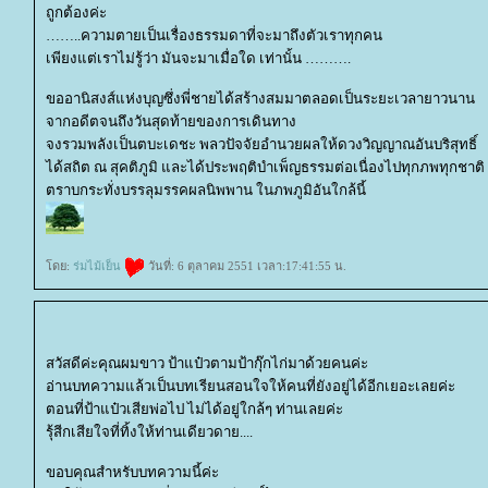
ถูกต้องค่ะ
..ความตายเป็นเรื่องธรรมดาที่จะมาถึงตัวเราทุกคน
เพียงแต่เราไม่รู้ว่า มันจะมาเมื่อใด เท่านั้น ……….
ขออานิสงส์แห่งบุญซึ่งพี่ชายได้สร้างสมมาตลอดเป็นระยะเวลายาวนาน
จากอดีตจนถึงวันสุดท้ายของการเดินทาง
จงรวมพลังเป็นตบะเดชะ พลวปัจจัยอำนวยผลให้ดวงวิญญาณอันบริสุทธิ์
ได้สถิต ณ สุคติภูมิ และได้ประพฤติบำเพ็ญธรรมต่อเนื่องไปทุกภพทุกชาติ
ตราบกระทั่งบรรลุมรรคผลนิพพาน ในภพภูมิอันใกล้นี้
ดย:
ร่มไม้เย็น
วันที่: 6 ตุลาคม 2551 เวลา:17:41:55 น.
สวัสดีค่ะคุณผมขาว ป้าแป๋วตามป้ากุ๊กไก่มาด้วยคนค่ะ
อ่านบทความแล้วเป็นบทเรียนสอนใจให้คนที่ยังอยู่ได้อีกเยอะเลยค่ะ
ตอนที่ป้าแป๋วเสียพ่อไป ไม่ได้อยู่ใกล้ๆ ท่านเลยค่ะ
รุ้สีกเสียใจที่ทิ้งให้ท่านเดียวดาย....
ขอบคุณสำหรับบทความนี้ค่ะ