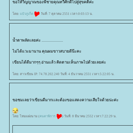
ขอให้วิญญาณของพี่ชายคุณทวีศักดิ์ไปสู่สุขคติค่ะ
ดย:
ป๋วภูเก็ต
วันที่: 7 ตุลาคม 2551 เวลา:0:03:13 น.
น้ำตาพลัดเลยค่ะ ........................
ไม่ได้แวะมานาน คุณผมขาวสบายดีน๊ะคะ
เขียนได้ดีมากๆๆ อ่านแล้ว คิดตามเห็นภาพไปด้วยเลยค่ะ
ดย: สาวเขียน IP: 74.78.202.240 วันที่: 4 ธันวาคม 2551 เวลา:5:22:05 น.
ขอชมเลยว่าเขียนดีมากเเละต้องขอแสดงความเสียใจด้วยน่ะค่ะ
ดย: ไหมแฝงนาม (
คนตาพิการ
) วันที่: 8 มีนาคม 2552 เวลา:7:22:29 น.