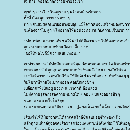
ลมหายใจออกมากกว่าลมหายใจเข้า
ญาติ ๆ รายเรียงกันอยู่รอบ ๆ พร้อมหน้าพร้อมตา
ทั้งพี่ น้อง ลูก ภรรยา หลาน ๆ
ทุก ๆ คนสัมผัสคนป่วยอย่างอบอุ่น แม้ใจทุกคนจะเศร้าหมองกับกา
จะต้องจากไป ลูก ๆ ไม่อยากให้พ่อต้องทรมานกับความเจ็บปวด 
“ พ่อเหนื่อยมามากแล้ว ขอให้พ่อไปดีมีความสุข ไม่ต้องห่วงคนข้า
ลูกอ่านบทสวดมนตร์ปนเสียงสะอื้นเบา ๆ
“ขอให้พ่อไปดีมีความสุขนะพ่อนะ “
ลูกทำทุกอย่างให้พ่อมีความสุขที่สุด ก่อนหมดลมหายใจ นิมนตร์
ก่อนพ่อจากไป ลูกทุกคนสวดมนตร์ สร้างพลังใจ ส่งแรงใจให้พ่อ
เรานั่งพิจารณาอย่างใกล้ชิด ใช้มือจับชีพจรที่ค่อย ๆ เต้นช้าลง ๆ ๆ
ริมฝีปากที่หายใจเป่าลมออก ค่อยปิดลงช้า ๆ
เปลือกตาที่เปิดอยู่ มองเห็นแววตาที่เลื่อนลอ
ไม่มีความรู้สึกถึงสื่อความหมายใด ๆ ค่อย ๆ ปิดลงอย่างช้า ๆ
จนหยุดลมหายใจในที่สุด
ก่อนหมดลมทุกคนที่นั่งรายรอบอยู่มองเห็นรอยยิ้มน้อย ๆ ก่อนนิ่งส
เสียงร่ำไห้ที่มิอาจกลั้นได้จากคนใกล้ชิด เป็นอยู่ชั่วระยะหนึ่ง
ล้วทุกคนก็กุลีกุจอจัดเสื้อผ้า เครื่องแต่งกายที่ได้เตรียมไว้ให้พ่อดูด
ส่ถุงเท้า รองเท้า นอนสงบนิ่งอยู่บนเตียง เพื่อรอพิธีรดน้ำศพต่อไป