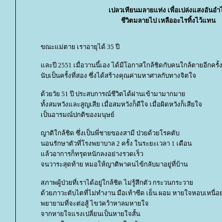
เปลวเทียนมลายแท่ง เพื่อเปล่งแสงอันอำ
ชีวิตมลายไป เหลืออะไรทิ้งไว้แทน
ขณะแม่ตาย เราอายุได้ 35 ปี
ละปี 2551 เมื่อวานนี้เอง ได้มีโอกาสใกล้ชิดกับคนใกล้ตายอีกครั้
นับเป็นครั้งที่สอง ซึ่งได้สร้างคุณค่ามหาศาลกับทางจิตใจ
ด้วยวัย 51 ปี ประสบการณ์ชีวิตได้ผ่านเข้ามามากมา
ทั้งสมหวังและสูญเสีย เมื่อสมหวังก็ดีใจ เมื่อผิดหวังก็เสียใจ
เป็นอารมณ์ปกติของมนุษย์
ญาติใกล้ชิด ซึ่งเป็นพี่ชายของสามี ป่วยด้วยโรคตับ
นอนรักษาตัวที่โรงพยาบาล 2 ครั้ง ในระยะเวลา 1 เดือน
ล้วอาการก็ทรุดหนักลงอย่างรวดเร็ว
จนวาระสุดท้าย หมอให้ญาติพาคนไข้กลับมาอยู่ที่บ้าน
สภาพผู้ป่วยที่เราได้อยู่ใกล้ชิด ไม่รู้สึกตัว กระวนกระวา
ด้วยภาวะตับไตที่ไม่ทำงาน มือเท้าซีด เย็น ผอม หายใจหอบเหนื่
พยายามที่จะต่อสู้ ไขว่คว้าหาลมหายใจ
จากหายใจแรงเปลี่ยนเป็นหายใจสั้น