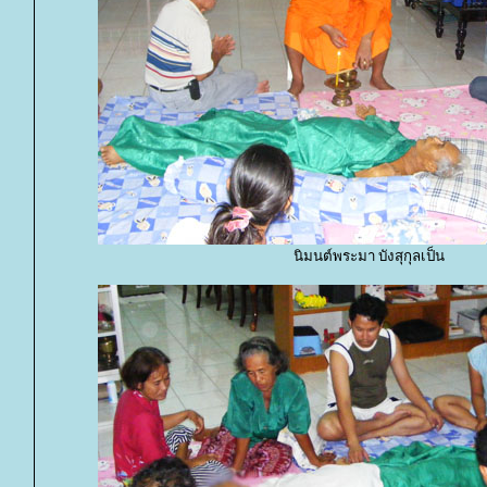
นิมนต์พระมา บังสุกุลเป็น