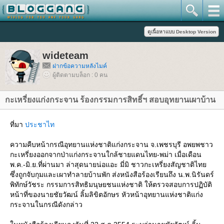
wideteam
ฝากข้อความหลังไมค์
ผู้ติดตามบล็อก : 0 คน
กะเหรี่ยงแก่งกระจาน ร้องกรรมการสิทธิ์ฯ สอบอุทยานเผาบ้าน
ที่มา
ประชาไท
ความคืบหน้ากรณีอุทยานแห่งชาติแก่งกระจาน จ.เพชรบุรี อพยพชาว
กะเหรี่ยงออกจากป่าแก่งกระจานใกล้ชายแดนไทย-พม่า เมื่อเดือน
พ.ค.-มิ.ย.ที่ผ่านมา ล่าสุดนายน่อแอะ มี่มิ ชาวกะเหรี่ยงสัญชาติไท
ซึ่งถูกจับกุมและเผาทำลายบ้านพัก ส่งหนังสือร้องเรียนถึง น.พ.นิรันดร์
พิทักษ์วัชระ กรรมการสิทธิมนุษยชนแห่งชาติ ให้ตรวจสอบการปฏิบัติ
หน้าที่ของนายชัยวัฒน์ ลิ้มลิขิตอักษร หัวหน้าอุทยานแห่งชาติแก่ง
กระจานในกรณีดังกล่าว