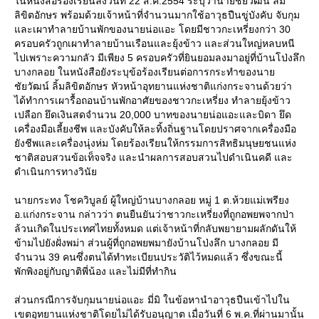
นหนังสือร้องเรียนลงวันที่ 22 ส.ค.2554 ระบุว่านายชัยวัฒน์ ลิ้ม
ลิขิตอักษร พร้อมด้วยเจ้าหน้าที่จำนวนมากใช้อาวุธปืนขู่บังคับ จับกุม
ละเผาทำลายบ้านพักของนายน่อแอะ โดยมีชาวกะเหรี่ยงกว่า 30
ครอบครัวถูกเผาทำลายบ้านเรือนและยุ้งข้าว และส่วนใหญ่หลบหนี
ไปเพราะความกลัว มีเพียง 5 ครอบครัวที่ยินยอมลงมาอยู่ที่บ้านโป่งลึก
บางกลอย ในหนังสือยังระบุข้อร้องเรียนต่อการกระทำของนา
ชัยวัฒน์ ลิ้มลิขิตอักษร หัวหน้าอุทยานแห่งชาติแก่งกระจานด้วยว่า
ได้ทำการเผารื้อถอนบ้านพักอาศัยของชาวกะเหรี่ยง ทำลายยุ้งข้าว
เปลือก ยึดเงินสดจำนวน 20,000 บาทของนายน่อแอะและบิดา ยึด
เครื่องมือเลี้ยงชีพ และบังคับให้ละทิ้งถิ่นฐานโดยปราศจากเครื่องมือ
ังชีพและเครื่องนุ่งห่ม โดยร้องเรียนให้กรรมการสิทธิมนุษยชนแห่ง
ชาติสอบสวนข้อเท็จจริง และนำผลการสอบสวนไปดำเนินคดี และ
ดำเนินการทางวินั
นายกระทง โชควิบูลย์ ผู้ใหญ่บ้านบางกลอย หมู่ 1 ต.ห้วยแม่เพรียง
อ.แก่งกระจาน กล่าวว่า ตนยืนยันว่าชาวกะเหรี่ยงที่ถูกอพยพจากป่า
ล้วนเกิดในประเทศไทยทั้งหมด แต่เจ้าหน้าที่กลับพยายามผลักดันให้
ข้ามไปยังฝั่งพม่า ส่วนผู้ที่ถูกอพยพมายังบ้านโป่งลึก บางกลอย มี
จำนวน 39 คนซึ่งตนได้ทำทะเบียนประวัติไว้หมดแล้ว ซึ่งขณะนี้
พักพิงอยู่กับญาติพี่น้อง และไม่มีที่ทำกิน
ส่วนกรณีการจับกุมนายน่อแอะ มี่มิ ในข้อหานำอาวุธปืนเข้าไปใน
เขตอุทยานแห่งชาติโดยไม่ได้รับอนุญาต เมื่อวันที่ 6 พ.ค.ที่ผ่านมานั้น