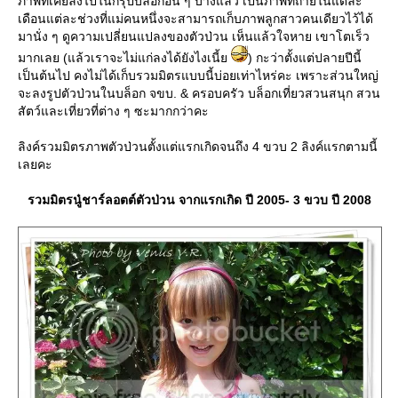
ภาพที่เคยลงไปในกรุ๊ปบล็อกอื่น ๆ บ้างแล้ว เป็นภาพที่ถ่ายในแต่ละ
เดือนแต่ละช่วงที่แม่คนหนึ่งจะสามารถเก็บภาพลูกสาวคนเดียวไว้ได้
มานั่ง ๆ ดูความเปลี่ยนแปลงของตัวป่วน เห็นแล้วใจหาย เขาโตเร็ว
มากเลย (แล้วเราจะไม่แก่ลงได้ยังไงเนี้
) กะว่าตั้งแต่ปลายปีนี้
เป็นต้นไป คงไม่ได้เก็บรวมมิตรแบบนี้บ่อยเท่าไหร่คะ เพราะส่วนใหญ่
จะลงรูปตัวป่วนในบล็อก จขบ. & ครอบครัว บล็อกเที่ยวสวนสนุก สวน
สัตว์และเที่ยวที่ต่าง ๆ ซะมากกว่าคะ
ลิงค์รวมมิตรภาพตัวป่วนตั้งแต่แรกเกิดจนถึง 4 ขวบ 2 ลิงค์แรกตามนี้
เลยคะ
รวมมิตรนู๋ชาร์ลอตต์ตัวป่วน จากแรกเกิด ปี 2005- 3 ขวบ ปี 2008