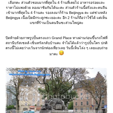
เลือกคะ ส่วนตัวชอบมากที่สุดใน 4 ร้านที่เคยไป อาหารอร่อยและ
ราคาไม่แพงด้วย ลองมาชิมกันได้นะคะ ส่วนตัวร้านนี้ฝรั่งและคนจีน
เข้ามากที่สุดใน 4 ร้านคะ รองลงมาก็ร้าน Beijingya คะ แต่ช่วงหลัง
Beijingya เนื้อเป็ดมีกระดูกซะเยอะคะ อีก 2 ร้านก็ถือว่าใช้ได้ แต่เห็น
ขกที่ร้านเป็นคนจีนซะส่วนใหญ่คะ
ปิดท้ายด้วยภาพรูปปั้นตรงแถว Grand Place ทางผ่านก่อนขึ้นรถไฟที่
สถานีบรัสเซลส์-เซ็นทรัลกลับบ้านคะ จำไม่ได้แล้วว่ารูปปั้นใคร ปกติ
ตรงนี้ไม่เคยว่างเว้นจากนักท่องเที่ยวเลย วันนี้เห็นโล่ง ๆ เลยแอบถ่า
มาคะ