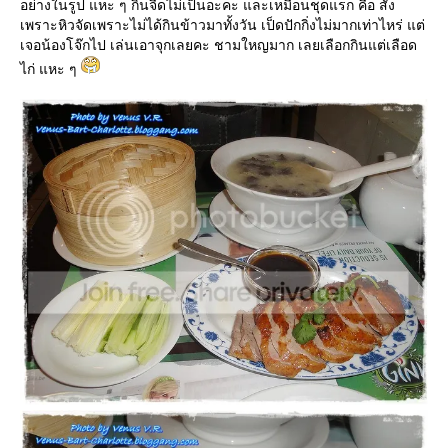
อย่างในรูป แหะ ๆ กินจืดไม่เป็นอะคะ และเหมือนชุดแรก คือ สั่ง
เพราะหิวจัดเพราะไม่ได้กินข้าวมาทั้งวัน เป็ดปักกิ่งไม่มากเท่าไหร่ แต่
เจอน้องโจ๊กไป เล่นเอาจุกเลยคะ ชามใหญมาก เลยเลือกกินแต่เลือด
ไก่ แหะ ๆ