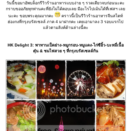
วันนี้ขอมาอัพบล็อกรีวิวร้านอาหารแบบง่าย ๆ รวดเดียวจบก่อนนะคะ
กราบขออภัยทุกท่านคะที่ยังไม่ได้ตอบเลย มีอะไรไปเม้นได้ที่เฟสฯ เล
นะคะ ขอบพระคุณมากคะ
คราวนี้เป็นรีวิวร้านอาหารจีนสไตท์
ฮ่องกงที่กรุงบรัสเซลล์ ภาค 4 มาฝากคะ เคยเอามาลง 3 รอบแรกไป
ล้วตามลิงค์ด้านล่างนี้คะ
HK Delight 3: พาทานเป็ดย่าง-หมูกรอบ-หมูแดง-ไก่ซีอิ้ว-บะหมี่เนื้อ
ตุ๋น & ชมไฟสวย ๆ ที่กรุงบรัสเซลล์กัน