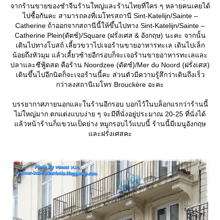
จากร้านขายของชำจีนร้านใหญ่และร้านไทยที่ใคร ๆ หลายคนเคยได้
ไปซื้อกันคะ สามารถลงที่เมโทรสถานี Sint-Katelijn/Sainte –
Catherine ถ้าออกจากสถานีนี้ให้ขึ้นไปทาง Sint-Katelijn/Sainte –
Catherine Plein(ดัตช์)/Square (ฝรั่งเศส & อังกฤษ) นะคะ จากนั้น
เดินไปทางโบสถ์ เลี้ยวขวาไปเจอร้านขายอาหารทะเล เดินไปเล็ก
น้อยถึงหัวมุม แล้วเลี้ยวซ้ายอีกรอบก็จะเจอร้านขายอาหารทะเลและ
ปลาและซีฟู้ดสด คือร้าน Noordzee (ดัตช์)/Mer du Noord (ฝรั่งเศส)
เดินขึ้นไปอีกนิดก็จะเจอร้านนี้คะ ส่วนตัวมีความรู้สึกว่าเดินถึงเร็ว
กว่าลงสถานีเมโทร Brouckère อะคะ
บรรยากาศภายนอกและในร้านอีกรอบ บอกไว้ในบล็อกแรกว่าร้านนี้
ไม่ใหญ่มาก ตกแต่งแบบง่าย ๆ จะมีที่นั่งอยู่ประมาณ 20-25 ที่นั่งได้
ล้วหน้าร้านก็แขวนเป็ดย่าง หมูกรอบไว้แบบนี้ ร้านนี้มีเมนูอังกฤษ
ละฝรั่งเศสคะ