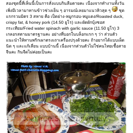
สองชุดนี้ที่เห็นนี้เป็นการสั่งแบบกินลืมตายคะ เนื่องจากทำงานทั้งวัน
เพิ่งมีเวลามาทานข้าวช่วงเย็น ๆ อารมณ์เลยมาแนวหิวสุด ๆ
ชุด
รกรวมมิตร 3 สหาย คือ เป็ดย่าง-หมูกรอบ-หมูแดง/Roasted duck,
crispy fat, & honey pork (14.50 ยูโร) และผัดผักบุ้งซอส
กระเทียม/Fried water spinach with garlic sauce (11.50 ยูโร) 3
เกลอรสตามมาตรฐานคะ อย่างที่บอกในบล็อกแรก ๆ ว่า ส่วนตัว
นะนำให้ทานพริกเผาตรงเถาเครื่องปรุงด้วยคะ ถ้าอยากได้แบบเผ็ด
นิด ๆ และแก้เลี่ยน แบบบ้านนี้ เนื่องจากส่วนตัวไม่ใช่คนไทยเชื้อสา
จีนคะ กินจืดไม่ค่อยเป็นคะ