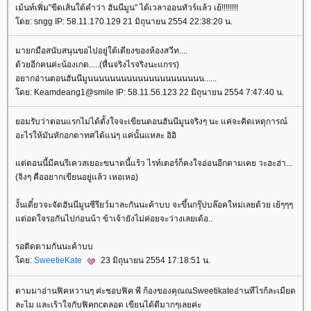
เม้นท์เพิ่ม"ขีดเส้นใต้คำว่า ฮันนีมูน" ได้เวลาออนทัวร์แล้ว เย้!!!!!!!!
ดย: sngg IP: 58.11.170.129 21 มิถุนายน 2554 22:38:20 น.
มายกมือสนับสนุนขอไปอยู่ใต้เตียงของห้องสวีท....
ด้วยอีกคนค่ะน้องเกด.....(หื่นจริงไรจริงนะแกรร)
อยากอ่านตอนฮันนีมูนนนนนนนนนนนนนนนนนนนนน......
ดย: Keamdeang1@smile IP: 58.11.56.123 22 มิถุนายน 2554 7:47:40 น.
อมรับว่าตอนแรกไม่ได้ตั้งใจจะเขียนตอนฮันนีมูนจริงๆ นะ แค่จะคิดเหตุการณ์
อะไรให้มันหักอกตาทศได้แน่ๆ แค่นั้นแหละ อิอิ
ต่ตอนนี้มีคนรีเควสเยอะขนาดนี้แร้ว ไรท์เตอร์ก็คงใจอ่อนอีกตามเคย วะฮะฮ่า...
(จิงๆ คืออยากเขียนอยู่แล้ว เหอเหอ)
งั้นเดี๋ยวจะจัดฮันนีมูนซีรียว์มาละกันนะค้าบบ จะขึ้นกรุ๊ปบล๊อคใหม่เลยด้วย เย้ๆๆๆ
ต่อดใจรอกันไปก่อนน้า ข้าเจ้ายังไม่ค่อยจะว่างเลยเด้อ..
รอติดตามกันนะค้าบบ
ดย:
SweetieKate
23 มิถุนายน 2554 17:18:51 น.
ตามมาอ่านฟิคหวานๆ ค่ะชอบฟิค พี ก้องของคุณณSweetikateอ่านทีไรก้ละเมียด
ละไม และเร้าใจกับฟิคncตลอด เขียนได้ดีมากๆเลยค่ะ