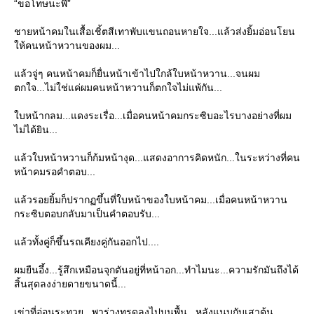
“ขอโทษนะพี”
ชายหน้าคมในเสื้อเชิ้ตสีเทาพับแขนถอนหายใจ...แล้วส่งยิ้มอ่อนโยน
ห้คนหน้าหวานของผม...
ล้วจู่ๆ คนหน้าคมก็ยื่นหน้าเข้าไปใกล้ใบหน้าหวาน...จนผม
ตกใจ...ไม่ใช่แค่ผมคนหน้าหวานก็ตกใจไม่แพ้กัน...
บหน้ากลม...แดงระเรื่อ...เมื่อคนหน้าคมกระซิบอะไรบางอย่างที่ผม
ไม่ได้ยิน...
ล้วใบหน้าหวานก็ก้มหน้างุด...แสดงอาการคิดหนัก...ในระหว่างที่คน
หน้าคมรอคำตอบ...
ล้วรอยยิ้มก็ปรากฏขึ้นที่ใบหน้าของใบหน้าคม...เมื่อคนหน้าหวาน
กระซิบตอบกลับมาเป็นคำตอบรับ...
ล้วทั้งคู่ก็ขึ้นรถเคียงคู่กันออกไป....
ผมยืนอึ้ง...รู้สึกเหมือนจุกตันอยู่ที่หน้าอก...ทำไมนะ...ความรักมันถึงได้
สิ้นสุดลงง่ายดายขนาดนี้...
เข่าที่อ่อนระทวย...พาร่างทรุดลงไปบนพื้น...หลังแนบกับเสาต้น