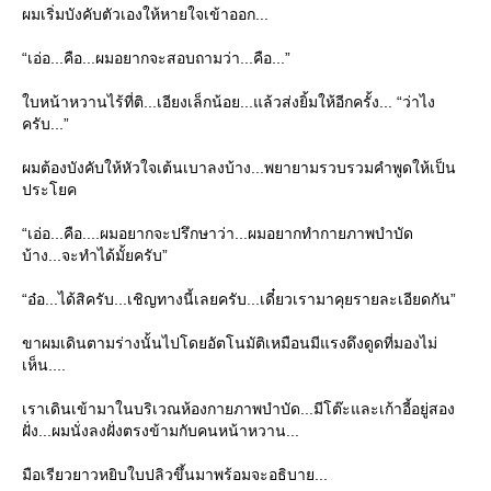
ผมเริ่มบังคับตัวเองให้หายใจเข้าออก...
“เอ่อ...คือ...ผมอยากจะสอบถามว่า...คือ...”
บหน้าหวานไร้ที่ติ...เอียงเล็กน้อย...แล้วส่งยิ้มให้อีกครั้ง... “ว่าไง
ครับ...”
ผมต้องบังคับให้หัวใจเต้นเบาลงบ้าง...พยายามรวบรวมคำพูดให้เป็น
ประโยค
“เอ่อ...คือ....ผมอยากจะปรึกษาว่า...ผมอยากทำกายภาพบำบัด
บ้าง...จะทำได้มั้ยครับ”
“อ๋อ...ได้สิครับ...เชิญทางนี้เลยครับ...เดี๋ยวเรามาคุยรายละเอียดกัน”
ขาผมเดินตามร่างนั้นไปโดยอัตโนมัติเหมือนมีแรงดึงดูดที่มองไม่
เห็น....
เราเดินเข้ามาในบริเวณห้องกายภาพบำบัด...มีโต๊ะและเก้าอี้อยู่สอง
ฝั่ง...ผมนั่งลงฝั่งตรงข้ามกับคนหน้าหวาน...
มือเรียวยาวหยิบใบปลิวขึ้นมาพร้อมจะอธิบาย...