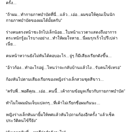
ครั้ง...
“ถ้าผม...ทำกายภาพบำบัดที่นี่...แล้ว...เอ่อ...ผมขอให้คุณเป็นนัก
กายภาพบำบัดของผมได้มั้ยครับ”
ร่างคนตรงหน้าชะงักไปเล็กน้อย...ใบหน้าแววตาแสดงถึงอาการ
ตระหนักรู้อะไรบางอย่าง...ทำให้ผมใจหาย...นี่ผมรุกเร็วไปรึเปล่า
เนี่ย...
คนหน้าหวานยังไม่ทันได้ตอบอะไร...จู่ๆ ก็มีเสียงเรียกดังขึ้น...
“อ้าวก้อง...ทำอะไรอยู่...ไหนว่าจะกลับบ้านแล้วไง...รับคนไข้เหรอ”
ก้องหันไปตามเสียงเรียกของหญิงร่างเล็กสวมชุดสีขาว...
“ครับพี่...พอดีคุณ...เอ่อ...คนนี้...เค้าถามข้อมูลเกี่ยวกับกายภาพบำบัด”
ทำไมใจผมมันเจ็บแปลกๆ...ที่เค้าไม่เรียกชื่อผมกันนะ...
หญิงร่างเล็กหันมายิ้มให้ทศแล้วหันไปถามก้องอีกครั้ง “แล้วเช็ค
ประวัติคนไข้รึยัง”