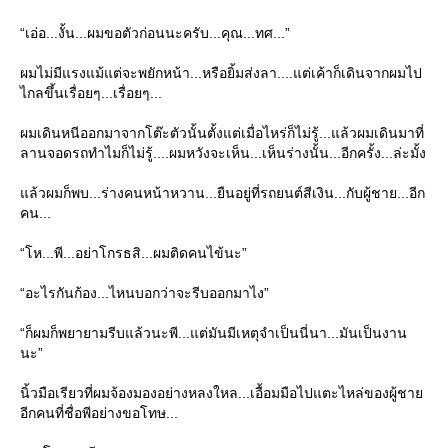
“เอ่อ...งั้น...ผมขอตัวก่อนนะครับ...คุณ...ทศ...”
ผมไม่มีแรงแม้แต่จะพยักหน้า...หรือยิ้มส่งลา....แต่เค้าก็เดินจากผมไป
ไกลขึ้นเรื่อยๆ...เรื่อยๆ...
ผมเดินหนีออกมาจากโต๊ะตัวนั้นตั้งแต่เมื่อไหร่ก็ไม่รู้...แล้วผมเดินมาที่
ลานจอดรถทำไมก็ไม่รู้....ผมหวังจะเห็น...เห็นร่างนั้น...อีกครั้ง...ล่ะมั้ง
ล้วผมก็พบ...ร่างคนหน้าหวาน...ยืนอยู่ที่รถยนต์สีเงิน...กับผู้ชาย...อีก
คน...
“โห...พี...อย่าโกรธสิ...ผมติดคนไข้นะ”
“อะไรกันก้อง...ไหนบอกว่าจะรีบออกมาไง”
“ก็ผมก็พยายามรีบแล้วนะพี...แต่มันมีเหตุจำเป็นนี่นา...มันเป็นงาน
นะ”
นิ้วมือเรียวที่ผมจ้องมองอย่างหลงใหล...เอื้อมมือไปแตะไหล่ของผู้ชา
อีกคนที่ชื่อพีอย่างขอโทษ...