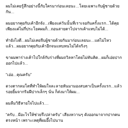
ผมไม่เคยรู้สึกอย่างนี้กับใครมาก่อนเลยนะ...โดยเฉพาะกับผู้ชายด้ว
กัน...
ผมอยากคุยกับเค้าอีกจัง...เพียงแค่วันนั้นที่เราเจอกันครั้งแรก...ได้คุ
เพียงแค่ไม่กี่ประโยคผมก็...ถอนสายตาไปจากเค้าแทบไม่ได้...
ทำยังไงดี...ผมไม่เคยจีบผู้ชายด้วยกันมาก่อนเลยนะ...แต่ไม่ไหว
ล้ว...ผมอยากคุยกับเค้าอีกจนแทบทนไม่ได้จริงๆ
ขาผมพาร่างเค้าไปใกล้กับร่างที่ผมถวิลหาโดยไม่ทันคิด...ผมก็เอ่ยปาก
ออกไปแล้ว...
“เอ่อ...คุณครับ”
ดวงตากลมโตที่ทำให้ผมใจละลายหันมามองสบตาเป็นครั้งแรก...แล้ว
รอยยิ้มจากริมฝีปากเล็กๆ นั่น ก็ส่งมาให้ผม...
ผมลืมวิธีหายใจไปแล้ว....
“ครับ...มีอะไรให้ช่วยรึเปล่าครับ” เสียงหวานๆ ดังออกมาจากปากคน
ตรงหน้า เพราะเหตุที่ผมอึ้งไปนาน