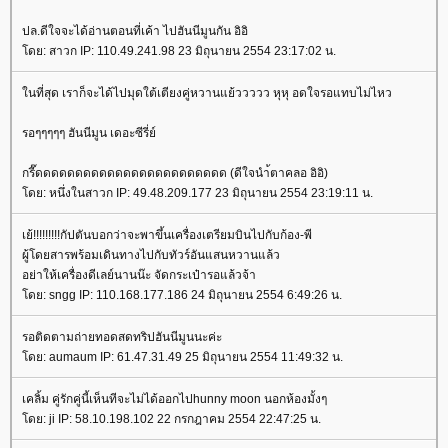
ปล.ดีใจจะได้อ่านตอนที่เค้า ไปฮันนีมูนกัน อิอิ
ดย: สาวก IP: 110.49.241.98 23 มิถุนายน 2554 23:17:02 น.
นที่สุด เราก็จะได้ไปมุดใต้เตียงคู่หวานแย้ววววว หุหุ อดใจรอแทบไม่ไหว
รอๆๆๆๆๆ ฮันนีมูน เดอะซีรี่ย์
กรี๊ดดดดดดดดดดดดดดดดดดดดดดดด (ดีใจนำ้ตาคลอ อิอิ)
ดย: หนึ่งในสาวก IP: 49.48.209.177 23 มิถุนายน 2554 23:19:11 น.
เย้!!!!!!!!!กัปตันบอกว่าจะพาขึ้นเครื่องเตรียมบินไปกับก้อง-พี
ผู้โดยสารพร้อมเดินทางไปกับทัวร์อันแสนหวานแล้ว
อย่าให้เครื่องดีเลย์นานน๊ะ จัดกระเป๋ารอแล้วจ้า
ดย: sngg IP: 110.168.177.186 24 มิถุนายน 2554 6:49:26 น.
รอติดตามถ่ายทอดสดทริปฮันนีมูนนะค่ะ
ดย: aumaum IP: 61.47.31.49 25 มิถุนายน 2554 11:49:32 น.
เคลิ้ม คู่รักคู่นี้เห็นทีจะไม่ได้ออกไปhunny moon นอกห้องมั้งๆ
ดย: ji IP: 58.10.198.102 22 กรกฎาคม 2554 22:47:25 น.