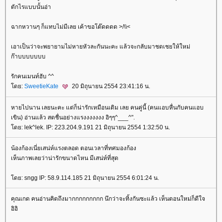
ตักไรแบบนั้นอ่า
ฉากหวานๆ ก็แทบไม่มีเลย เค้าขอโต๊ดดดด >/\\<
เอาเป็นว่าจะพยายามไม่หายหัวละกันนะคะ แล้วจะกลับมาชดเชยให้ใหม่
ก๊าบบบบบบบ
รักคนเมนท์ฮับ ^^
ดย:
SweetieKate
20 มิถุนายน 2554 23:41:16 น.
หายไปนาน เลยนะคะ แต่ก็น่ารักเหมือนเดิม เลย คนคู่นี้ (คนแอบหื่นกับคนแอบ
เขิน) อ่านแล้ว สดชื่นอย่างแรงงงงงงง อิๆๆ^___^".
ดย: lek^lek. IP: 223.204.9.191 21 มิถุนายน 2554 1:32:50 น.
น้องก้องเนี่ยเสน่ห์แรงตลอด ตอนเวลาที่ทศมองก้อง
เห็นภาพเลยว่าน่ารักขนาดไหน มีเสน่ห์ที่สุด
ดย: sngg IP: 58.9.114.185 21 มิถุนายน 2554 6:01:24 น.
คุณเกด คนอ่านคิดถึงมากกกกกกกกก นึกว่าจะทิ้งกันซะแล้ว เห็นตอนใหม่ก็ดีใจ
อิอิ