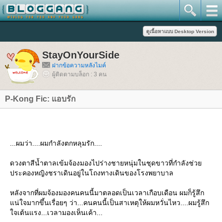
StayOnYourSide
ฝากข้อความหลังไมค์
ผู้ติดตามบล็อก : 3 คน
P-Kong Fic: แอบรัก
...ผมว่า....ผมกำลังตกหลุมรัก....
ดวงตาสีน้ำตาลเข้มจ้องมองไปร่างชายหนุ่มในชุดขาวที่กำลังช่ว
ประคองหญิงชราเดินอยู่ในโถงทางเดินของโรงพยาบาล
หลังจากที่ผมจ้องมองคนคนนี้มาตลอดเป็นเวลาเกือบเดือน ผมก็รู้สึก
น่ใจมากขึ้นเรื่อยๆ ว่า...คนคนนี้เป็นสาเหตุให้ผมหวั่นไหว....ผมรู้สึก
จเต้นแรง...เวลามองเห็นเค้า...