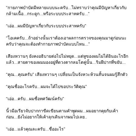
“กายภาพบำบัดมีหลายแบบนะครับ...ไม่ทราบว่าคุณมีปัญหาเกี่ยวกับ
กล้ามเนื้อ...กระดูก...หรือระบบประสาทครับ...”
“เอ่อ...ผมมีปัญหาเกี่ยวกับระบบประสาทครับ”
“โอเคครับ...ถ้าอย่างนั้นเราต้องเอาผลการตรวจของคุณมาดูก่อนนะ
ครับว่าคุณจะต้องทำกายภาพบำบัดแบบไหน...”
เสียงหวานๆ ยังคงอธิบายต่อไปไม่หยุด...แต่หูของผมไม่ได้ยินอะไรอีก
ล้ว...สายตาของผมมองอยู่ที่ดวงตากลมโตคู่นั้น...ริมฝีปากที่ขยับ...
“คุณ...คุณครับ” เสียงหวานๆ เปลี่ยนเป็นจังหวะห้วนสั้นจนผมรู้สึกตัว
“คุณชื่ออะไรครับ...ผมจะได้ไปขอประวัติคุณ”
“เอ่อ...ครับ...ผมชื่อทศวัฒน์ครับ”
นิ้วมือเรียวจับปากกาขีดเขียนตามคำพูดผม...ผมอยากคุยกับเค้า
ก่อน...ยังไม่อยากให้เค้าลุกเดินจากผมไปเลย..
“เอ่อ...แล้วคุณละครับ...ชื่ออะไร”