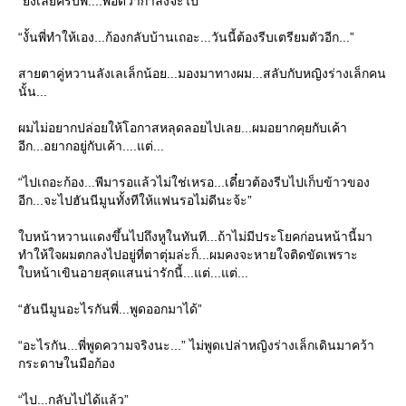
“ยังเลยครับพี่....พอดีว่ากำลังจะไป”
“งั้นพี่ทำให้เอง...ก้องกลับบ้านเถอะ...วันนี้ต้องรีบเตรียมตัวอีก...”
สายตาคู่หวานลังเลเล็กน้อย...มองมาทางผม...สลับกับหญิงร่างเล็กคน
นั้น...
ผมไม่อยากปล่อยให้โอกาสหลุดลอยไปเลย...ผมอยากคุยกับเค้า
อีก...อยากอยู่กับเค้า....แต่...
“ไปเถอะก้อง...พีมารอแล้วไม่ใช่เหรอ...เดี๋ยวต้องรีบไปเก็บข้าวของ
อีก...จะไปฮันนีมูนทั้งทีให้แฟนรอไม่ดีนะจ้ะ”
บหน้าหวานแดงขึ้นไปถึงหูในทันที...ถ้าไม่มีประโยคก่อนหน้านี้มา
ทำให้ใจผมตกลงไปอยู่ที่ตาตุ่มล่ะก็...ผมคงจะหายใจติดขัดเพราะ
บหน้าเขินอายสุดแสนน่ารักนี้...แต่...แต่...
“ฮันนีมูนอะไรกันพี่...พูดออกมาได้”
“อะไรกัน...พี่พูดความจริงนะ...” ไม่พูดเปล่าหญิงร่างเล็กเดินมาคว้า
กระดาษในมือก้อง
“ไป...กลับไปได้แล้ว”