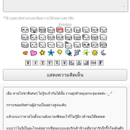
*ใช้ code html ตกแต่งข้อความได้เฉพาะสมาชิก
Emotion
เอิ่ม หายไปชาติเศษๆ ไม่รู้จะจำกันได้มั้ย งานยุ่งหัวหมุนกระจุยเลยค่ะ -_-"
กราบขออภัยท่านผู้อ่านเป็นอย่างสูงนะคับ
ล้วแบบว่าหายไปตั้งนานยังมาลงฟิคอะไรก็ไม่รู้อีก เค้าขอโต๊ดดดด
บบว่าไม่รู้เป็นอะไรแค่อยากเขียนแบบแอบรักเค้าข้างเดียวน่ารักกุ๊กกิ๊กใจเต้นตึก