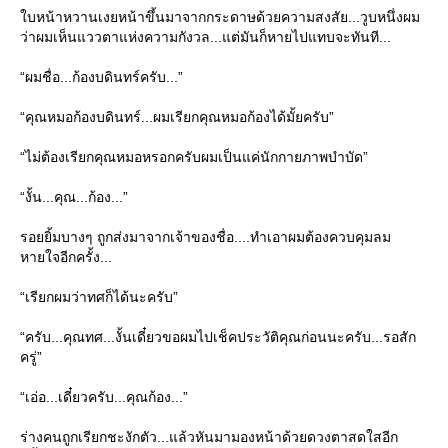
บหน้าหวานเงยหน้าขึ้นมาจากกระดาษด้วยความสงสัย...วูบหนึ่งผม
ว่าผมเห็นแววตาแห่งความกังวล...แต่มันก็หายไปแทบจะทันที...
“ผมชื่อ...ก้องบดินทร์ครับ...”
“คุณหมอก้องบดินทร์...ผมเรียกคุณหมอก้องได้มั้ยครับ”
“ไม่ต้องเรียกคุณหมอหรอกครับผมเป็นแค่นักกายภาพบำบัด”
“งั้น...คุณ...ก้อง...”
รอยยิ้มบางๆ ถูกส่งมาจากเจ้าของชื่อ....ทำเอาผมต้องควบคุมลม
หายใจอีกครั้ง...
“เรียกผมว่าทศก็ได้นะครับ”
“ครับ...คุณทศ...งั้นเดี๋ยวขอผมไปเช็คประวัติคุณก่อนนะครับ...รอสัก
ครู่”
“เอ่อ...เดี๋ยวครับ...คุณก้อง...”
ร่างคนถูกเรียกชะงักตัว...แล้วหันมามองหน้าด้วยดวงตาสดใสอีก