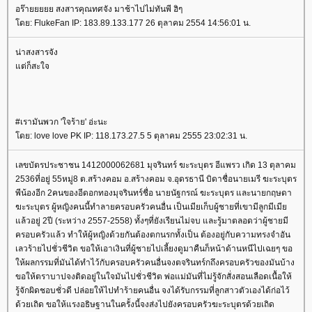
อร๊ายยยยย สงสารคุณทศจัง มาช้าไปไม่ทันพี ฮิๆ
ดย: FlukeFan IP: 183.89.133.177 26 ตุลาคม 2554 14:56:01 น.
น่าสงสารจัง
ต่ก็สะใจ
#เรามันพวก 'ใจร้าย' อ่ะนะ
ดย: love love PK IP: 118.173.27.5 5 ตุลาคม 2555 23:02:31 น.
เลขบัตรประชาชน 1412000062681 มุจรินทร์ ฆะระบุตร อีแพรว เกิด 13 ตุลาคม
2536ที่อยู่ 55หมู่8 ต.สร้างคอม อ.สร้างคอม จ.อุดรธานี บิดาชื่อนายเมรี ฆะระบุตร
พีน้องอีก 2คนของอีดอกทองมุจรินทร์ชื่อ นายนัฐกรณ์ ฆะระบุตร และนายกฤษดา
ฆะระบุตร ผู้หญิงคนนี้ทำลายครอบครัวคนอื่น เป็นเมียเก็บผู้ชายที่เขามีลูกมีเมี
ล้วอยู่ 2ปี (ระหว่าง 2557-2558) ทั้งๆที่ยังเรียนไม่จบ และรู้มาตลอดว่าผู้ชายมี
ครอบครัวแล้ว ทำให้ผู้หญิงด้วยกันต้องตกนรกทั้งเป็น ต้องอยู่กับความทรงจำอัน
เลวร้ายไปชั่วชีวิต ขอให้เอาเงินที่ผู้ชายไปเลี้ยงดูมาคืนก็หน้าด้านหนีไปเฉยๆ ขอ
ห้ผลกรรมที่มันได้ทำไว้กับครอบครัวคนอื่นจงตจรินทร์กถึงครอบครัวของมันบ้าง
ขอให้ตราบาปจงติดอยู่ในใจมันไปชั่วชีวิต พ่อแม่มันที่ไม่รู้จักสั่งสอนเลือดเนื้อให้
รู้จักผิดชอบชั่วดี ปล่อยให้ไปทำร้ายคนอื่น จงได้รับกรรมที่ลูกสาวตัวเองได้ก่อไว้
ด้วยเถิด ขอให้แรงอธิษฐานในครั้งนี้จงส่งไปยังครอบครัวฆะระบุตรด้วยเถิด