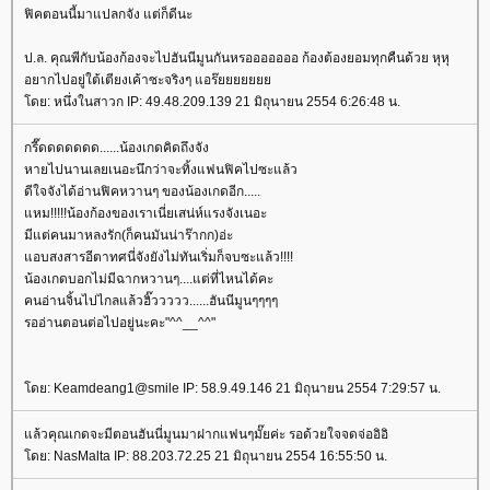
ฟิคตอนนี้มาแปลกจัง แต่ก็ดีนะ
ป.ล. คุณพีกับน้องก้องจะไปฮันนีมูนกันหรอออออออ ก้องต้องยอมทุกคืนด้วย หุหุ
อยากไปอยู่ใต้เตียงเค้าซะจริงๆ แอร๊
ดย: หนึ่งในสาวก IP: 49.48.209.139 21 มิถุนายน 2554 6:26:48 น.
กรี๊ดดดดดดด......น้องเกดคิดถึงจัง
หายไปนานเลยเนอะนึกว่าจะทิ้งแฟนฟิคไปซะแล้ว
ดีใจจังได้อ่านฟิคหวานๆ ของน้องเกดอีก.....
หม!!!!!น้องก้องของเราเนี่ยเสน่ห์แรงจังเนอะ
มีแต่คนมาหลงรัก(ก็คนมันน่าร๊ากก)อ่ะ
อบสงสารอีตาทศนี่จังยังไม่ทันเริ่มก็จบซะแล้ว!!!!
น้องเกดบอกไม่มีฉากหวานๆ....แต่ที่ไหนได้คะ
คนอ่านจิ้นไปไกลแล้วฮิ๊ววววว......ฮันนีมูนๆๆๆๆ
รออ่านตอนต่อไปอยู่นะคะ"^^__^^"
ดย: Keamdeang1@smile IP: 58.9.49.146 21 มิถุนายน 2554 7:29:57 น.
ล้วคุณเกดจะมีตอนฮันนี่มูนมาฝากแฟนๆมั๊ยค่ะ รอด้วยใจจดจ่ออิอิ
ดย: NasMalta IP: 88.203.72.25 21 มิถุนายน 2554 16:55:50 น.