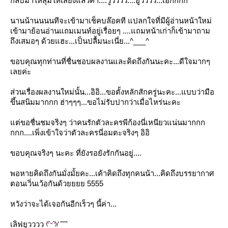
กลับมาให้สุ้มให้เสียงแล้วค่า....วู้วววว....ฮู้วววว...เอิ้กกกก
นานน้านนนนทีจะเข้ามาเช็คบล๊อคที แปลกใจที่มีผู้อ่านหน้าใหม่
เข้ามาย้อนอ่านแถมเมนท์อยู่เรื่อยๆ ....แถมหน้าเก่าก็เข้ามาถาม
ถึงเสมอๆ ด้วยแฮะ...เป็นปลื้มนะเนี่ย...^___^
ขอบคุณทุกท่านที่ชื่นชอบผลงานและคิดถึงกันนะคะ...ดีใจมากๆ
เลยค่ะ
ส่วนเรื่องผลงานใหม่นั้น...อิอิ...ขอตั้งหลักสักครู่นะคะ...แบบว่ามือ
ขึ้นสนิมมากกก ฮ่าๆๆๆ...ขอไม่รับปากว่าเมื่อไหร่นะคะ
ต่ขอชื่นชมจริงๆ ว่าคนรักตัวละครพีก้องนี่เหนียวแน่นมากกก
กกก....เพิ่งเข้าใจว่าตัวละครนี่อมตะจริงๆ อิอิ
ขอบคุณจริงๆ นะคะ ที่ยังรอยังรักกันอยู่....
พอหายคิดถึงกันมั่งมั้ยคะ...เค้าคิดถึงทุกคนน้า...คิดถึงบรรยากาศ
ตอนเวิ่นเว้อกันด้วยยยย 5555
หวังว่าจะได้เจอกันอีกเร็วๆ นี้ค่า...
เลิฟยูวววว