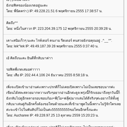
ังรอฟิคของน้องเกดอยู่นะคะ
ดย: พี่นิดคร่า:) IP: 49.228.21.51 6 พฤศจิกายน 2555 17:38:57 น.
คิดถึง^^
ดย: หนึ่งในสาวก IP: 223.204.39.175 12 พฤศจิกายน 2555 20:39:28 น.
เคาะสนิมเร็วๆ นะคะ ไรท์เตอร์ คนงาม รีดเดอร์ คนสวยยังรอคุณอยู่ ..^__^".
ดย: lek^lek IP: 49.49.187.39 28 พฤศจิกายน 2555 0:37:40 น.
เย้ คิดถึงนะคะ ยินดีที่กลับมาค่าา
รอฟิคพี่เกดเสมอค่าาาา
ดย: เสือ IP: 202.44.4.106 24 ธันวาคม 2555 8:58:18 น.
เพิ่งจะเปิดเข้ามาอ่านค่ะเพราะปรกติก็ไม่เคยเปิดเพราะไม่เป็นเลยชอบมากค่ะ
เขียนได้สละสลวยมากหวานจริงๆอยากอ่านอีกค่ะดูล.พรุ่งนี้ก็รักเธอมาถึงทุกวันนี้ก็
ังกลับไปดูอีกหลายรอบชอบก้อง+พี(โอ+ฟลุ๊ค)มากเล่นได้ดีจริงๆค่ะอยากให้ทั้งคู่
กลับมาเล่นคู่กันอีกครั้งต้องขอโทษด้วยนะคะที่เข้ามาพูดในนี้เพราะไม่รู้จักใครเล
ค่ะจะเข้าไปในพันทิปก็ไม่เป็นค่ะ555555555ขอโทษอีกครั้งนะคะ
ดย: Aucharee IP: 49.228.97.25 13 ตุลาคม 2559 15:20:23 น.