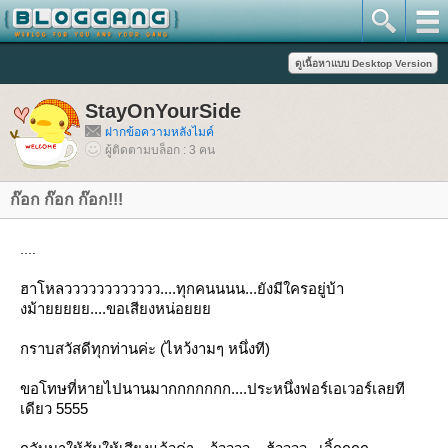
StayOnYourSide
ฝากข้อความหลังไมค์
ผู้ติดตามบล็อก : 3 คน
ก๊อก ก๊อก ก๊อก!!!
....
ฮาโหลวววววววววววว....ทุกคนนนน...ยังมีใครอยู่บ้า
งม้ายยยยย....ขอเสียงหน่อ
กราบสวัสดีทุกท่านค่ะ (ไหว้งามๆ หนึ่งที)
ขอโทษที่หายไปนานมากกกกกกก....ประหนึ่งฟอร์เอเวอร์เลยที
เดียว 5555