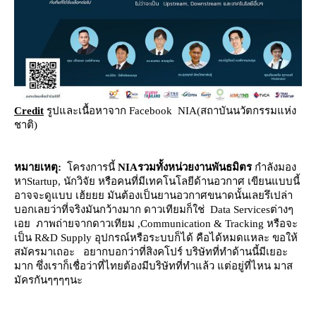
Credit
รูปและเนื้อหาจาก Facebook NIA(สถาบันนวัตกรรมแห่ง
ชาติ)
หมายเหตุ:
ครงการนี้
NIAรวมทั้งหน่วยงานพันธมิตร
กำลังมอง
หาStartup, นักวิจัย หรือคนที่มีเทคโนโลยีด้านอวกาศ เขียนแบบนี้
อาจจะดูแบบ เฮ้ยยย มันต้องเป็นยานอวกาศขนาดนั้นเลยรึเปล่า
บอกเลยว่าที่จริงมันกว้างมาก ดาวเทียมก็ใช่ Data Servicesต่างๆ
เอย ภาพถ่ายจากดาวเทียม ,Communication & Tracking หรือจะ
เป็น R&D Supply อุปกรณ์หรือระบบก็ได้ คือได้หมดแหละ ขอให้
สมัครมาเถอะ อยากบอกว่าที่สิงคโปร์ บริษัทที่ทำด้านนี้มีเยอะ
มาก ซึ่งเราก็เชื่อว่าที่ไทยต้องมีบริษัทที่ทำแล้ว แต่อยู่ที่ไหน มาส
มัครกันๆๆๆๆนะ