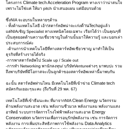
Climate tech Acceleration Program
ครงการ
ทางเราว่าน่าสนใจ
เพราะไม่ใช่แค่ ให้มา pitch นำเสนอแผน แต่มีอบรมด้ว
ซึ่งNIA จะอบรมในหลายๆด้าน
ด้านTech
- ทั้งด้านเทคโนโลยี เอ้า!สตาร์ทอัพน่าจะเก่ง
อยู่แล้ว
ต่NIAเชิญ Specialist ทางเทคนิคโดยเฉพาะ เรียกได้ว่า เป็นคุณๆที่
เป็นสุดยอดด้านความเชี่ยวชาญในด้านนั้นมาให้ความรู้ และบอกเล่า
ประสบการณ์ค่ะ
-ด้านการนำเทคโนโลยีที่ทางสตาร์ทอัพเชียวชาญ มาทำให้เป็น
ธุรกิจที่สร้างรายได้จริง
-การพาสตาร์ทอัพไป Scale up / Scale out
-การทำ Networking พานักลงทุน/ บริษัทVentureต่างๆ มาพบปะ รวม
ถึงพาบริษัทที่มีโอกาสจะเป็นลูกค้าของสตาร์ทอัพเหล่านี้มาพบกัน
Climate tech
ฉะนั้น สตาร์ทอัพท่านไหน มีเทคโนโลยีที่เข้าข่า
สมัครกันเยอะๆนะคะ (ถึงวีนที่ 29 พค. 67)
Clean Energy
เทคโนโลยีที่เข้าธีมนะคะ:ที่มาจากNIA
นวัตกรรม
ด้านพลังงานสะอาด เช่น พลังงานชีวมวล พลังงานลม พลังงานแสง
Energy
อาทิตย์ ระบบการจัดการโรงไฟฟ้าพลังงานสะอาด
Conservation
นวัตกรรมเพื่อการอนุรักษ์พลังงาน เช่น การจัดการ
Data Analytics
พลังงาน การเพิ่มประสิทธิภาพการใช้พลังงาน