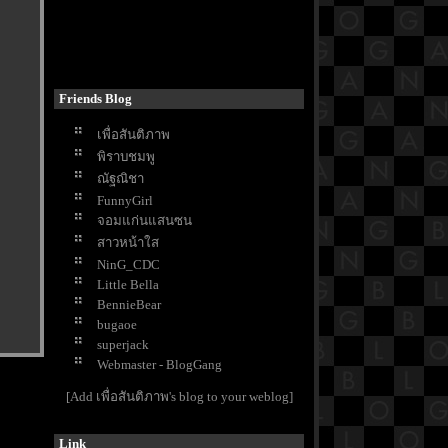
King the Land
My Perfect Stranger
Queenmaker
Hunger
The Starry Love
Friends Blog
The Vault
Shining Just For You
เพื่อสันติภาพ
Unlocked
พิราบชมพู
รักหนูมั้
ณัฐณิชา
Just Like Heaven
FunnyGirl
Plane
จอมแก่นแสนซน
The Last of Us
สาวหน้าใส
Timeline การงานของ Santanat
NinG_CDC
Thai Massage
Little Bella
Chaos Walking
BennieBear
The Glory
bugaoe
The Menu
superjack
Reborn Rich
Webmaster - BlogGang
Avatar The Way Of Water
Wednesday
[Add เพื่อสันติภาพ's blog to your weblog]
A Will Eternal หนึ่งความคิดนิจนิรัน
ดร์
Link