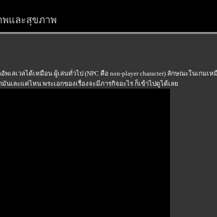
สรภาพและสุขภาพ
อัพเลเวลได้เหมือน ผู้เล่นทั่วไป (NPC คือ non-player character) ลักษณะในเกมเห
่ามันเละแค่ไหน พระเอกของเรื่องจะมีภารกิจอะไร ก็เข้าไปดูได้เล