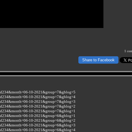
1 co
Share to Facebook
osod234&month=06-10-2021&group=7&gblog=5
osod234&month=06-10-2021&group=7&gblog=4
osod234&month=06-10-2021&group=7&gblog=3
osod234&month=06-10-2021&group=7&gblog=2
osod234&month=06-10-2021&group=7&gblog=1
osod234&month=06-10-2021&group=6&gblog=1
osod234&month=06-10-2021&group=6&gblog=2
osod234&month=06-10-2021&group=6&gblog=3
osod234&month=06-10-2021&group=6&gblog=4