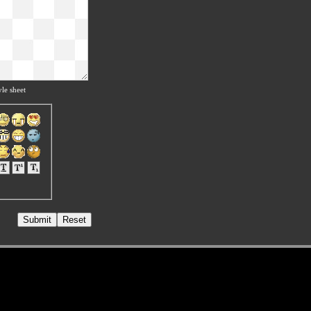
le sheet