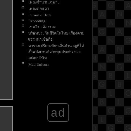
เพลงจำนวนเฉพาะ
เพลงต่อแถว
Pursuit of Jade
Rebooting
เขมจิรา ต้องรอด
บริษัทประกันชีวิตในไทย เรียงตาม
ความน่าเชื่อถือ
ตารางเปรียบเทียบเงินบำนาญที่ได้
เป็นเปอเซนต์จากทุนประกัน ของ
ต่ละบริษัท
Mad Unicorn
3 Body Poblem
White Lotus SS3
Don't come home
How to Make Millions Before
Grandma Dies
ฝืนลิขิตฟ้า ข้าขอเป็นเซียน
The Creator
ad
Mask Girl
Moving
My lovely liar
See You in My 19th Life