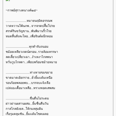
~กาพย์สุรางคนางค์๒๘~
...........................หมายนฤมิตอรรณพ
วาดหวานโพ้นภพ...จารจรดปลื้มโปร
สรรค์รินขวัญขาน...พันพิมานริ้วโร
หมดสิ้นสั่งละโหย...เพื่อจินต์ผนึกหอม
..............................ทุกคำจับถนอม
ชม้อยเหลียวเจตน์ตรอม..รายล้อมหรรษา
ลดเลี้ยวเปลี่ยวเฉา...งำเหงาไกลพนา
หวั่นวูบไกลตา...เพียบพร้อมชม้ายหมา
...............................ห่างหายขมขยา
ขาดมาดเย้ยกราย...ยั่วยิ้มแต้มเหนือ
รอนร้อยพลอยพบ....บรรจบแจ้งเจือ
เปล่งอะเคื้อมาเหลือ...ทรวงทอดเสพสม
...............................ขื่นดื่นไม่ระดม
ผ่าวผ่านผสานผสม...ยิ้มชื่นคืนวัน
กาลไกลยังยล...ให้กมลสุมฝัน
เรื่อรุมคลุมชัน...ยิ้มแต้มโชคเผลอ