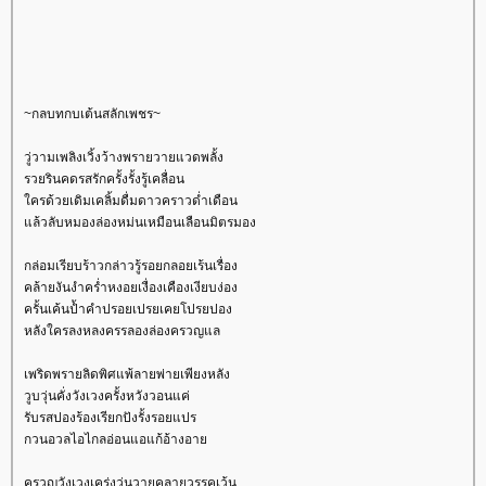
~กลบทกบเต้นสลักเพชร~
วู่วามเพลิงเวิ้งว้างพรายวายแวดพลั้ง
รวยรินคดรสรักครั้งรั้งรู้เคลื่อน
ครด้วยเดิมเคลิ้มดื่มดาวคราวด่ำเดือน
ล้วลับหมองล่องหม่นเหมือนเลือนมิตรมอง
กล่อมเรียบร้าวกล่าวรู้รอยกลอยเร้นเรื่อง
คล้ายงันงำคร่ำหงอยเงื่องเคืองเงียบง่อง
ครั้นเค้นป้ำคำปรอยเปรยเคยโปรยปอง
หลังใครลงหลงครรลองล่องครวญแล
เพริดพรายลิดพิศแพ้ลายพ่ายเพียงหลัง
วูบวุ่นคั่งวังเวงครั้งหวังวอนแค่
รับรสปองร้องเรียกปังรั้งรอยแปร
กวนอวลไอไกลอ่อนแอแก้อ้างอา
ครวญวังเวงเคร่งวุ่นวายคลายวรรคเว้น