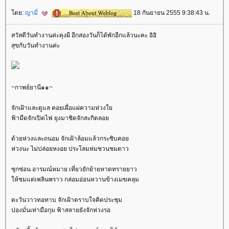
ดย:
ญามี่
18 กันยายน 2555 9:38:43 น.
สวัสดีวันทำงานค่ะคุงผี อีกสองวันก็ได้พักอีกแล้วนะคะ อิอิ
สุขกับวันทำงานค่ะ
~กาพย์ยานี๑๑~
จักเฝ้าและดูแล คอยเผื่อแผ่ความห่วง
ฟ้ามืดจักเปิดไฟ ยุงมาชิดจักสะกิดลอ
ด้วยห่วงและถนอม จักเฝ้าล้อมแล้วกระซิบคอ
ห่วงนะ ไม่ปล่อยหงอย ประโลมห่มชวนชมดาว
ซุกซ่อน อารมณ์หมาย เที่ยวยักย้ายหาดทรายยาว
ห้ชมแต่เพลินพราว กล่อมอ่อนหวานข้างเมฆคลุม
ตะวันวาวทอทาบ จักเฝ้าตราบใจคิดประชุม
ปองมั่นเท่ามือกุม ฟ้าสลายยังจักห่วงรอ