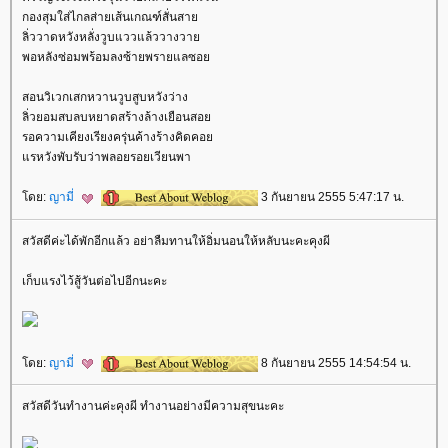
กองสุมใส่ไกลส่ายเส้นเกณฑ์สั่นสา
ลิ่ววาดหวังหลั่งวูบแววแล้ววางวา
พอหลังซ่อมพร้อมลงซ้ายพรายแลซอ
สอนวิเวกเสกหวานวูบสูบหวังว่าง
ลิ่วยอมสบลบหยาดสร้างล้างเยือนสอ
รอความเคียงเรียงครุ่นค้างร้างคิดคอ
รหวังพับรับว่าพลอยรอยเวียนพา
ดย:
ญามี่
3 กันยายน 2555 5:47:17 น.
สวัสดีค่ะได้พักอีกแล้ว อย่าลืมทานให้อิ่มนอนให้หลับนะคะคุงผี
เก็บแรงไว้สู้วันต่อไปอีกนะคะ
ดย:
ญามี่
8 กันยายน 2555 14:54:54 น.
สวัสดีวันทำงานค่ะคุงผี ทำงานอย่างมีความสุขนะคะ