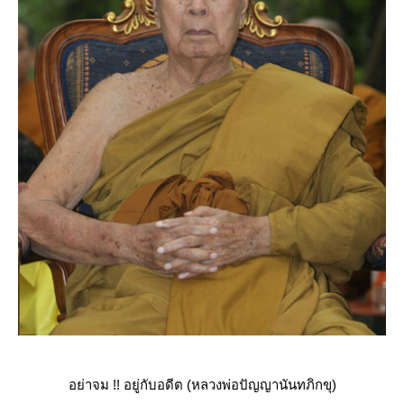
อย่าจม !! อยู่กับอดีต (หลวงพ่อปัญญานันทภิกขุ)