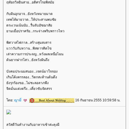
ฤทัยถวิลยินสาย...อดิศรโรยพิสมั
กับฝันอุกอาจ...ยังหวังหมายมาด
เทพไท้ผายวาด...ให้ประสานพบชั
ตระเวนเน้นนับ...รื่นจับอัชฌาสั
ามเมื่อปราศรัย...กระจ่างพริบพราวไหว
พิศวาสไฟกาล...สร้างสุมสงสาร
วววับกับหวาน...พิสดารคิดไข
เล่าความการประจญ...หวังผลเหนือไฉน
ด้นยากฝากไสว...ยังหวังฝันถึง
บังคมประนมสนอง...เจตน์มาใจจอง
เกินโค้งครรลอง...วิตกสะท้านด้นดึง
ังรุกร้องขอ...ไม่ชะลอลาภพึง
จิตมั่นแต่งตรึง...เคี่ยวขับจัดสรร
ดย:
ญามี่
16 กันยายน 2555 10:59:58 น.
สวัสดีวันทำงานกับอาหารเช้าค่ะคุงผี