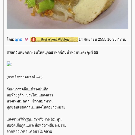
ดย:
ญามี่
14 กันยายน 2555 10:35:47 น.
สวัสดีวันหยุดพักผ่อนให้สนุกอย่าทุกข์กับน้ำท่วมนะคะคุงผี อิอิ
(กาพย์สุรางคนางค์ ๓๒)
กับฝันวรรคลึก...ดำรงบันทึก
นัยห้วงรู้สึก...ประโลมแผ่สงสาร
หวังเทพเมตตา...ชีวาสมาทาน
ทุกขอบเขตสถาน...หลงใหลอย่างหมา
สงจันทร์จำรูญ...สะพรั่งมาพร้อมพูน
นัยจิตเกื้อกูล....กระพือพรั่งฤทธิ์ประปรา
จากหาวเวหา...ดลมาไม่คลา