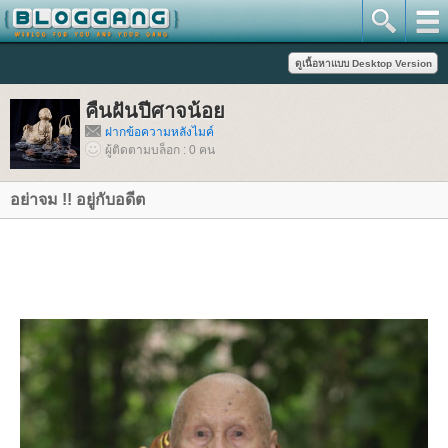
คืนฝันปีศาจน้อ
ฝากข้อความหลังไมค์
ผู้ติดตามบล็อก : 0 คน
อย่าจม !! อยู่กับอดีต