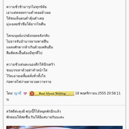
ความชั่วช้ามารุกไม่ทุกข์ท้อ
เอาแต่คลอทรามต่ำคอยย่ำเผ
ห้ชนเห็นตนต่ำคุ้นคำเค
มุ่งเฉลยชั่วซึมใต้ยากไขคืน
ลกมนุษย์แปรผังถอยหลังกลับ
ไม่อาจจับอำนาจยามพาดฝืน
ผลงศักดากล้าเกินด้วยเพลินยืน
ลืมคิดสะอื้นต้องมีทุกที่ไป
ความชั่วเด่นคะนองคึกให้นึกเศร้า
ชนบรรเทาด้วยฝ่าทำหน้าใส
ไร้ละอายเคลิ้มคลั่งทั่วทั้งใจ
ก่อพาลไฟง่ายดายวอดวายรา
ดย:
ญามี่
18 พฤศจิกายน 2555 20:58:11
น.
สวัสดีค่ะคุงผี พรุ่งนี้ก็ได้หยุดพักอีกแล้ว
พักผ่อนให้สดชื่น กินให้อิ่มสบายกันนะคะ