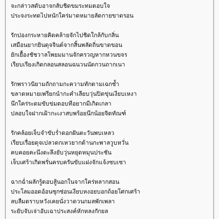
จะกล่าวสดับอาจกลับชิดขมระทมตอบใจ
ประจงระทดไปหนักใคร่มาดหมายลัดกายขาดรอน
รักปองกระหายคิดคล้ายจักไปชิดใกล้กับกลิ่น
เสมือนยากยินดุจจินต์จากสิ้นพลัดถิ่นขาดขอน
ักเยื้องชัชวาลโพยมมานจักครวญหากหวนขจร
เรียบเรียงเกิดกลอนสลอนฉนวนนัดกวนถากเนา
รักพราวนิยามถักถามกะความทักตามเฉกช้ำ
ขลาดหมายเพรียกนำกะคำเลียบวุ่นปิดขุ่นเงียบเหงา
นึกใคร่ระดมขับข่มตอบทีอยากมีเกิดเกลา
ปลอบใจฝากเฝ้ากะเงาสบพร้อยนึกน้อยจิตทัณฑ์
รักคล้อยเจ็บจำขับร่ำดอกฝันตะวันพบเหลว
เรียบเรื่อยดุจเปลวตกเหวยากต้านกะพาลวูบหวั่น
คบคอยคะนึงตะลึงยับวุ่นหยุดหมุนประชัน
เจ็บเศร้าเกิดพรั่นครบครันขับแฝงจักแจ้งซบเซา
ฉากฉ่ำผลักรู้ตอบสู้นอกในจากใคร่หลากสอน
ประโลมออดอ้อนซุกซ่อนเงียบหงอยบอกถ้อยโศกเศร้า
ลบลืมตราบหวังเคยนั่งวาดวนกมลพักเพลา
ระยับจับเจ่าอับเฉาประสงค์หักหลงกักยล