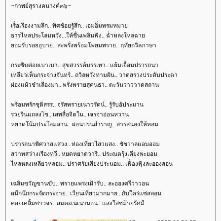
~กาพย์สุรางคนางค์๓๖~
เรื่อเรืองงามลึก.. พิศช้อยรู้สึก.. เอมอิ่มพรมหมา
ธารไหลประโลมหวัง...ให้ชื่นเพลินฟัง.. ฉ่ำหลงใหลฉา
อมรับรอยอุบาย.. สะพรั่งพร้อมโพยมพราย.. ฤทัยถวิลภาษา
กระซิบค่อยเบาเบา.. สุขสวรรค์บรรเทา.. แย้มเยื้อนปรารถนา
เหลียวเห็นกระจ่างจันทร์.. ถวิลหวังท่ามฝัน.. วาดสรวงประดับประดา
ผ่องแผ้วชำเลืองมา.. พรั่งพรายสุคนธา.. ตะวันวาววาดสถาน
พร้อมพรักชุติสรร.. จรัสพรายเนาวรัตน์.. รู้รับอัประมาน
รวยรินแถลงไข.. เสพสื่อจิตใน.. เจรจาอ่อนหวาน
หยาดโน้มประโลมลาน.. ผ่อนปรนสำราญ.. สารสนองให้หอม
ปรารถนาพิศวาสแสวง.. ท่องเที่ยวไสวแสง.. ชัชวาลแอบออม
สวาทสว่างเรืองทวี.. หยดหยาดวารี.. ประณตรุ้งเคียงพะยอม
ไหลหลงเหลียวหลอม.. ปราศรัยเสียงประนอม.. เฟื่องฟุ้งละอองสอน
เฉลิมขวัญขานขับ.. พรายแพร่งเฝ้ารับ.. ละอองศรีว่าวอน
ผนึกนึกกระจัดกระจาย.. เวียนเที่ยวมากมาย.. กับใคร่แซ่สลอน
คอยเคลิ้มข่าวจร.. สมคะเนเนานอน.. แสงใสชม้ายรัศมี