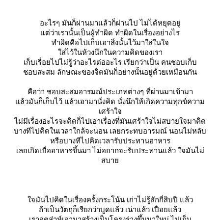
อะไรๆ มันก็ผ่านมาแล้วก็ผ่านไป ไม่ได้หยุดอยู่
ต่ว่าเรานั้นเป็นผู้ทำผิด ทำผิดในเรื่องอย่างไร
ทำผิดคือไปเก็บเอาสิ่งนั้นไว้มาใส่ในใจ
ส่ไว้ในห้วงนึกในความคิดของเรา
เก็บเรื่อยไปไม่รู้ว่าอะไรต่ออะไร เรียกว่าเป็น คนชอบเก็บ
ชอบสะสม ลักษณะของจิตมันก็อย่างนั้นอยู่ด้วยเหมือนกัน
คือว่า ชอบสะสมอารมณ์ประเภทต่างๆ ที่ผ่านมาเข้ามา
ล้วมันก็เก็บไว้ แล้วเอามานั่งคิด นั่งนึกให้เกิดความทุกข์ความ
เศร้าใจ
ไม่มีเรื่องอะไรจะคิดก็ไปเอาเรื่องที่มันเศร้าใจไม่สบายใจมาคิด
บางทีไปคิดในเวลาใกล้จะนอน เลยกระทบอารมณ์ นอนไม่หลับ
หรือบางทีไปคิดเวลารับประทานอาหาร
เลยเกิดเบื่ออาหารขึ้นมา ไม่อยากจะรับประทานแล้ว ใจมันไม่
สบา
จมันไปคิดในเรื่องครั้งกระโน้น เก่าไม่รู้สักกี่สิบปี แล้ว
ถ้าเป็นวัตถุก็เรียกว่าบูดแล้ว เน่าแล้ว เปื่อยแล้ว
เราอุตส่าห์เอามาสร้างเป็นโครงร่างขึ้นมาใหม่ ไปเก็บ