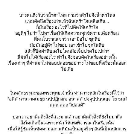
บางคนถึงกับว่าน้ำตาไหล ถามว่าทำไมจึงน้ำตาไหล
หมคิดถึงเรื่องเก่าแล้วฉันเศร้าใจเหลือเกิน...
ก็มันเรื่อง อะไรที่ไปคิดให้เศร้าใจ
อยู่ดีๆ ไม่ว่า ไปหาเรื่องให้เกิดความทุกข์ความเดือดร้อน
ที่คนโบราณเขาว่า เอามือไป ซุกหีบ
มือมันอยู่ดีๆ ไม่ชอบ เอาเข้าไปซุกในหีบ
ล้วก็ปิดฝาหีบลงไปโดนมือเจ็บปวดไปเปล่าๆ
นี่มันไม่ได้เรื่องอะไร ทำไมจึงชอบคิดในเรื่องอย่างนั้น
เรื่องเก่าๆ ที่ผ่านมาไม่ชอบปล่อยชอบวาง ไม่ชอบทิ้งเรื่องนั้นออก
ไปเสี
นหลักธรรมะของพระพุทธเจ้านั้น ท่านวางหลักในเรื่องนี้ไว้ว่า
“อตีตํ นานวาคเมยฺย นปฺปฏิกงฺเข อนาคตํ ปจฺจุปฺปนฺนญฺจ โย ธมฺมํ
ตตฺถ ตตฺถ วิปสฺสติ”
บอกว่า อย่าคิดถึงสิ่งที่ล่วงมาแล้ว อย่าคิดถึงสิ่งที่ยังไม่มาถึง
สิ่งใดเกิดขึ้นเฉพาะหน้า ให้เพ่งพิจารณาในเรื่องนั้น
เพื่อให้รู้ชัดเห็นชัดตามสภาพที่มันเป็นอยู่จริงๆ อันนี้เป็นหลักการ