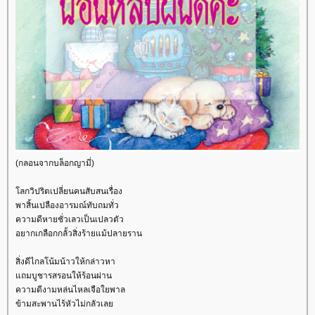
(กลอนจากบล็อกญามี่)
ลกวิปริตเปลี่ยนคนสับสนเรื่อง
พาสิ้นเปลืองอารมณ์ทับถมทั่ว
ความดีหายชั่วเลวเป็นเปลวตัว
อยากเกลือกกลั้วสิ่งร้ายแม้ปลายราน
สิ่งดีไกลโน้มน้าวให้กล่าวหา
ถมบูชารสรอนให้ร้อนผ่าน
ความดีงามหล่นไหลเจือใยพาล
ข้ามสะพานไร้หัวไม่กลัวเล