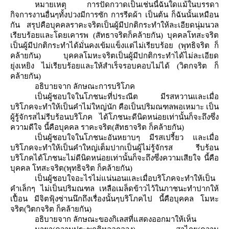
หมายเหตุ การปัดกวาดเป็นเช่นนี้ฉันใดแม้ในบรรดา
กิจการงานอื่นๆทั้งปวงมีการซัก การรีดผ้า เป็นต้น ก็ฉันนั้นเหมือน
กัน สรุปคือบุคคลราคะจริตเป็นผู้มีปกติกระทำให้ละเอียดนุ่มนวล
เรียบร้อยและโดยเคารพ (สัทธาจริตก็คล้ายกัน) บุคคลโทสะจริต
เป็นผู้มีปกติกระทำได้มั่นคงเข้มแข็งแต่ไม่เรียบร้อย (พุทธิจริต ก็
คล้ายกัน) บุคคลโมหะจริตเป็นผู้มีปกติกระทำได้ไม่ละเอียด
ุ่งเหยิง ไม่เรียบร้อยและให้สำเร็จรอบคอบไม่ได้ (วิตกจริต ก็
คล้ายกัน)
อธิบายจาก ลักษณะการบริโภค
เป็นผู้ชอบใจในโภชนะที่ประณีต มีรสหวานและเมื่อ
บริโภคจะทำให้เป็นคำไม่ใหญ่นัก คือเป็นปริมณฑลพอเหมาะ เป็น
ผู้รู้จักรสไม่รีบร้อนบริโภค ได้โภชนะดีนิดหน่อยเท่านั้นก็จะถึงซึ่ง
ความดีใจ นี้คือบุคคล ราคะจริต(สัทธาจริต ก็คล้ายกัน)
เป็นผู้ชอบใจในโภชนะอันหยาบๆ มีรสเปรี้ยว และเมื่อ
บริโภคจะทำให้เป็นคำใหญ่เต็มปากเป็นผู้ไม่รู้จักรส รีบร้อน
บริโภคได้โภชนะไม่ดีนิดหน่อยเท่านั้นก็จะถึงซึ่งความเสียใจ นี้คือ
บุคคล โทสะจริต(พุทธิจริต ก็คล้ายกัน)
เป็นผู้ชอบใจอะไรไม่แน่นอนและเมื่อบริโภคจะทำให้เป็น
คำเล็กๆ ไม่เป็นปริมณฑล เหลือเมล็ดข้าวไว้ในภาชนะทำปากให้
เปื้อน มีจิตฟุ้งซ่านนึกถึงเรื่องนั้นๆบริโภคไป นี้คือบุคคล โมหะ
จริต(วิตกจริต ก็คล้ายกัน)
อธิบายจาก ลักษณะของกิเลสที่แสดงออกมาให้เห็น