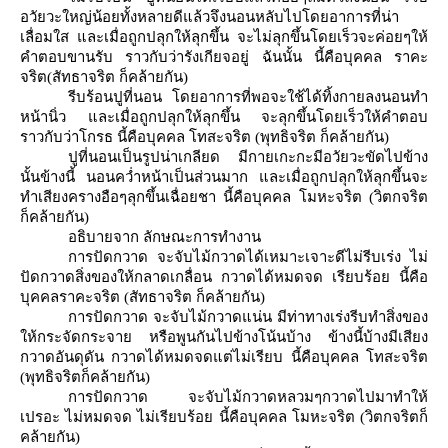
อวัยวะใหญ่น้อยทั้งหลายดีแล้วจึงนอนหลับไปโดยอาการที่น่า
เลื่อมใส และเมื่อถูกปลุกให้ลุกขึ้น จะไม่ลุกขึ้นโดยเร็วจะค่อยๆให้
คำตอบขานรับ ราวกับว่ารังเกียจอยู่ ฉันนั้น นี้คือบุคคล ราคะ
จริต(สัทธาจริต ก็คล้ายกัน)
รีบร้อนปูที่นอน โดยอาการที่พอจะใช้ได้ทิ้งกายลงนอนทำ
หน้านิ่ว และเมื่อถูกปลุกให้ลุกขึ้น จะลุกขึ้นโดยเร็วให้คำตอบ
ราวกับว่าโกรธ นี้คือบุคคล โทสะจริต (พุทธิจริต ก็คล้ายกัน)
ปูที่นอนเป็นรูปน่าเกลียด มีกายเกะกะมีอวัยวะขัดไปข้าง
นั้นข้างนี้ นอนคว่ำหน้าเป็นส่วนมาก และเมื่อถูกปลุกให้ลุกขึ้นจะ
ทำเสียงครางอือๆลุกขึ้นเฉื่อยชา นี้คือบุคคล โมหะจริต (วิตกจริต
ก็คล้ายกัน)
อธิบายจาก ลักษณะการทำงาน
การปัดกวาด จะจับไม้กวาดได้เหมาะเจาะดีไม่รีบเร่ง ไม่
ปัดกวาดสิ่งของให้กลาดเกลื่อน กวาดได้หมดจด เรียบร้อย นี้คือ
บุคคลราคะจริต (สัทธาจริต ก็คล้ายกัน)
การปัดกวาด จะจับไม้กวาดแน่น มีท่าทางเร่งรีบทำสิ่งของ
ห้กระจัดกระจาย หรือพูนกันไปข้างโน้นบ้าง ข้างนี้บ้างมีเสียง
กวาดอันดุดัน กวาดได้หมดจดแต่ไม่เรียบ นี้คือบุคคล โทสะจริต
(พุทธิจริตก็คล้ายกัน)
การปัดกวาด จะจับไม้กวาดหลวมๆกวาดไปมาทำให้
เปรอะ ไม่หมดจด ไม่เรียบร้อย นี้คือบุคคล โมหะจริต (วิตกจริตก็
คล้ายกัน)