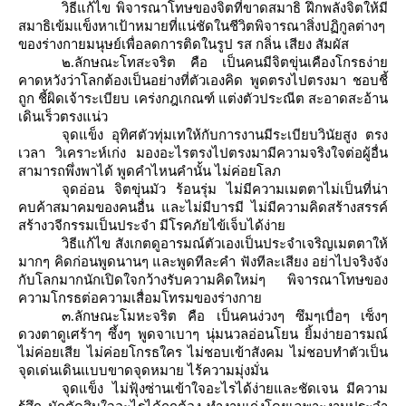
วิธีแก้ไข พิจารณาโทษของจิตที่ขาดสมาธิ ฝึกพลังจิตให้มี
สมาธิเข้มแข็งหาเป้าหมายที่แน่ชัดในชีวิตพิจารณาสิ่งปฏิกูลต่างๆ
ของร่างกายมนุษย์เพื่อลดการติดในรูป รส กลิ่น เสียง สัมผัส
๒
.
ลักษณะโทสะจริต คือ เป็นคนมีจิตขุ่นเคืองโกรธง่า
คาดหวังว่าโลกต้องเป็นอย่างที่ตัวเองคิด พูดตรงไปตรงมา ชอบชี้
ถูก ชี้ผิดเจ้าระเบียบ เคร่งกฎเกณฑ์ แต่งตัวประณีต สะอาดสะอ้าน
เดินเร็วตรงแน่ว
จุดแข็ง อุทิศตัวทุ่มเทให้กับการงานมีระเบียบวินัยสูง ตรง
เวลา วิเคราะห์เก่ง มองอะไรตรงไปตรงมามีความจริงใจต่อผู้อื่น
สามารถพึ่งพาได้ พูดคำไหนคำนั้น ไม่ค่อยโลภ
จุดอ่อน จิตขุ่นมัว ร้อนรุ่ม ไม่มีความเมตตาไม่เป็นที่น่า
คบค้าสมาคมของคนอื่น และไม่มีบารมี ไม่มีความคิดสร้างสรรค์
สร้างวจีกรรมเป็นประจำ มีโรคภัยไข้เจ็บได้ง่า
วิธีแก้ไข สังเกตดูอารมณ์ตัวเองเป็นประจำเจริญเมตตาให้
มากๆ คิดก่อนพูดนานๆ และพูดทีละคำ ฟังทีละเสียง อย่าไปจริงจัง
กับโลกมากนักเปิดใจกว้างรับความคิดใหม่ๆ พิจารณาโทษของ
ความโกรธต่อความเสื่อมโทรมของร่างกา
๓
.
ลักษณะโมหะจริต คือ เป็นคนง่วงๆ ซึมๆเบื่อๆ เซ็งๆ
ดวงตาดูเศร้าๆ ซึ้งๆ พูดจาเบาๆ นุ่มนวลอ่อนโยน ยิ้มง่ายอารมณ์
ไม่ค่อยเสีย ไม่ค่อยโกรธใคร ไม่ชอบเข้าสังคม ไม่ชอบทำตัวเป็น
จุดเด่นเดินแบบขาดจุดหมาย ไร้ความมุ่งมั่น
จุดแข็ง ไม่ฟุ้งซ่านเข้าใจอะไรได้ง่ายและชัดเจน มีความ