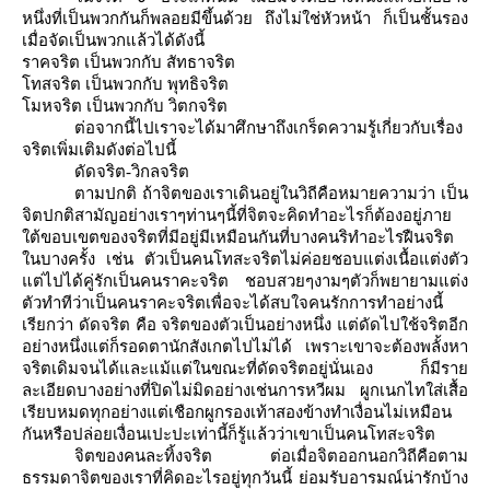
หนึ่งที่เป็นพวกกันก็พลอยมีขึ้นด้วย ถึงไม่ใช่หัวหน้า ก็เป็นชั้นรอง
เมื่อจัดเป็นพวกแล้วได้ดังนี้
ราคจริต เป็นพวกกับ สัทธาจริต
ทสจริต เป็นพวกกับ พุทธิจริต
มหจริต เป็นพวกกับ วิตกจริต
ต่อจากนี้ไปเราจะได้มาศึกษาถึงเกร็ดความรู้เกี่ยวกับเรื่อง
จริตเพิ่มเติมดังต่อไปนี้
ดัดจริต-วิกลจริต
ตามปกติ ถ้าจิตของเราเดินอยู่ในวิถีคือหมายความว่า เป็น
จิตปกติสามัญอย่างเราๆท่านๆนี้ที่จิตจะคิดทำอะไรก็ต้องอยู่ภา
ต้ขอบเขตของจริตที่มีอยู่มีเหมือนกันที่บางคนริทำอะไรฝืนจริต
นบางครั้ง เช่น ตัวเป็นคนโทสะจริตไม่ค่อยชอบแต่งเนื้อแต่งตัว
ต่ไปได้คู่รักเป็นคนราคะจริต ชอบสวยๆงามๆตัวก็พยายามแต่ง
ตัวทำทีว่าเป็นคนราคะจริตเพื่อจะได้สบใจคนรักการทำอย่างนี้
เรียกว่า ดัดจริต คือ จริตของตัวเป็นอย่างหนึ่ง แต่ดัดไปใช้จริตอีก
อย่างหนึ่งแต่ก็รอดตานักสังเกตไปไม่ได้ เพราะเขาจะต้องพลั้งหา
จริตเดิมจนได้และแม้แต่ในขณะที่ดัดจริตอยู่นั่นเอง ก็มีรา
ละเอียดบางอย่างที่ปิดไม่มิดอย่างเช่นการหวีผม ผูกเนกไทใส่เสื้อ
เรียบหมดทุกอย่างแต่เชือกผูกรองเท้าสองข้างทำเงื่อนไม่เหมือน
กันหรือปล่อยเงื่อนเปะปะเท่านี้ก็รู้แล้วว่าเขาเป็นคนโทสะจริต
จิตของคนละทิ้งจริต ต่อเมื่อจิตออกนอกวิถีคือตาม
ธรรมดาจิตของเราที่คิดอะไรอยู่ทุกวันนี้ ย่อมรับอารมณ์น่ารักบ้าง