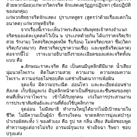
ด้วยพวกน้อย)แก่พวกวิตกจริต จักแสดงตุวัฏฏกปฏิปทา (ข้อปฏิบัติ
ของนกคุ่ม)
ก่พวกสัทธาจริตจักแสดง ปุราเภทสูตร (สูตรว่าด้วยเรื่องแตกใน
อนาคต) แก่พวกพุทธิจริต
จากเรื่องนี้เราจะเห็นว่าพระสัมมาสัมพุทธเจ้าทรงจำแนก
จริตของแต่ละบุคคลไว้เป็น ๖ ประเภทด้วยกัน ได้แก่ราคจริต(รัก
สวย รักงาม) โทสจริต(หงุดหงิด รีบร้อน) โมหจริต(เขลา ซึม)วิตก
จริต(กังวลมาก) สัทธาจริต(บูชาความเชื่อ) และพุทธิจริต(ฉลาด)
ต่อจากนี้ไป เราจะมาอธิบายถึงรายละเอียดของแต่ละจริตทั้ง๖
บบ คือ
๑
.
ลักษณะราคะจริต คือ เป็นคนมีบุคลิกดีมีมาด น้ำเสียง
นุ่มนวลไพเราะ ติดในความสวย ความงาม ความหอมความ
ไพเราะ ความอร่อยไม่ชอบคิด แต่ช่างจินตนาการเพ้อฝัน
จุดแข็ง มีความประณีต อ่อนไหว และละเอียดอ่อนช่าง
สังเกต เก็บข้อมูลเก่ง มีบุคลิกหน้าตาเป็นที่ชอบและชื่นชมของทุก
คนที่เห็นวาจาไพเราะ เข้าได้กับทุกคน เก่งในการประสานงาน
การประชาสัมพันธ์และงานที่ต้องใช้บุคลิกภาพ
จุดอ่อน ไม่มีสมาธิ ทำงานใหญ่ได้ยากไม่มีเป้าหมายใน
ชีวิต ไม่มีความเป็นผู้นำ ขี้เกรงใจคน ขาดหลักการมุ่งแต่บำรุง
บำเรอผัสสะทั้ง
5
ของตัวเอง คือ รูป รส กลิ่น เสียง สัมผัสชอบพูด
คำหวานหูแต่อาจไม่จริง อารมณ์รุนแรง ช่างอิจฉา ริษยา ชอบ
ปรุงแต่ง