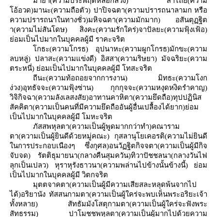
มายา(ความประพฤติหลอกลวง) สาไถย(ความ
อ้อวด)มานะ(ความถือตัว) ปาปิจฉตา(ความปรารถนาลามก หรือ
ความปรารถนาในทางชั่ว)มหิจฉตา(ความมักมาก) อสันตุฏฐิต
า(ความไม่สันโดษ) สิงคะ(ความรักใคร่)จาปัลยะ(ความฟุ้งเฟ้อ)
่อมเป็นไปมากในบุคคลผู้มี ราคะจริต
กธะ(ความโกรธ) อุปนาหะ(ความผูกโกรธ)มักขะ(ความ
ลบหลู่) ปลาสะ(ความแข่งดี) อิสสา(ความริษยา) มัจฉริยะ(ความ
ตระหนี่) ย่อมเป็นไปมากในบุคคลผู้มี โทสะจริต
ถีนะ(ความท้อถอยจากการงาน) มิทธะ(ความโงก
ง่วง)อุทธัจจะ(ความฟุ้งซ่าน) กุกกุจจะ(ความหงุดหงิดรำคาญ)
วิจิกิจฉา(ความลังเลสงสัย)อาทานคาหิตา(ความยึดถือ)ทุปปฏินิส
สัคคิตา(ความเป็นคนที่มีความยึดถืออันผู้อื่นเปลื้องได้ยาก)ย่อม
เป็นไปมากในบุคคลผู้มี โมหะจริต
ภัสสพหุลตา(ความเป็นผู้พูดมากกว่าทำ)คณาราม
ตา(ความเป็นผู้ยินดีด้วยหมู่คณะ) กุสลานุโยเคอรติ(ความไม่ยินดี
นการประกอบเนืองๆ ซึ่งกุศล)อนวัฏฐิตกิจจตา(ความเป็นผู้มีกิจ
จับจด) รัตติธุมายนา(กลางคืนสุมควัน)ทิวาปัชชลนา(กลางวันไฟ
ลุกเป็นเปลว) หุราหุรังธาวนา(ความพล่านไปข้างนั้นข้างนี้) ย่อม
เป็นไปมากในบุคคลผู้มี วิตกจริต
มุตตจาคตา(ความเป็นผู้มีความเสียสละหลุดพ้นจากไป
ได้)อริยานัง ทัสสนกามตา(ความเป็นผู้ใคร่จะพบเห็นพระอริยะเจ้า
ทั้งหลาย) สัทธัมมังโสตุกามตา(ความเป็นผู้ใคร่จะฟังพระ
สัทธรรม) ปาโมชชพหุลตา(ความเป็นผู้มากไปด้วยความ