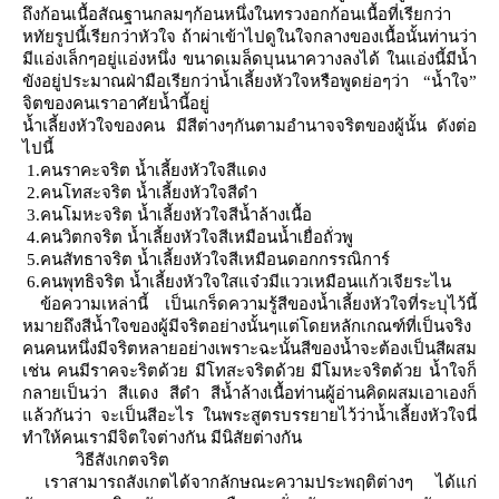
ถึงก้อนเนื้อสัณฐานกลมๆก้อนหนึ่งในทรวงอกก้อนเนื้อที่เรียกว่า
หทัยรูปนี้เรียกว่าหัวใจ ถ้าผ่าเข้าไปดูในใจกลางของเนื้อนั้นท่านว่า
มีแอ่งเล็กๆอยู่แอ่งหนึ่ง ขนาดเมล็ดบุนนาควางลงได้ ในแอ่งนี้มีน้ำ
ขังอยู่ประมาณฝ่ามือเรียกว่าน้ำเลี้ยงหัวใจหรือพูดย่อๆว่า
“
น้ำใจ
”
จิตของคนเราอาศัยน้ำนี้อยู่
น้ำเลี้ยงหัวใจของคน มีสีต่างๆกันตามอำนาจจริตของผู้นั้น ดังต่อ
ไปนี้
1.คนราคะจริต น้ำเลี้ยงหัวใจสีแดง
2.คนโทสะจริต น้ำเลี้ยงหัวใจสีดำ
3.คนโมหะจริต น้ำเลี้ยงหัวใจสีน้ำล้างเนื้อ
4.คนวิตกจริต น้ำเลี้ยงหัวใจสีเหมือนน้ำเยื่อถั่วพู
5.คนสัทธาจริต น้ำเลี้ยงหัวใจสีเหมือนดอกกรรณิการ์
6.คนพุทธิจริต น้ำเลี้ยงหัวใจใสแจ๋วมีแววเหมือนแก้วเจียระไน
ข้อความเหล่านี้ เป็นเกร็ดความรู้สีของน้ำเลี้ยงหัวใจที่ระบุไว้นี้
หมายถึงสีน้ำใจของผู้มีจริตอย่างนั้นๆแต่โดยหลักเกณฑ์ที่เป็นจริง
คนคนหนึ่งมีจริตหลายอย่างเพราะฉะนั้นสีของน้ำจะต้องเป็นสีผสม
เช่น คนมีราคจะริตด้วย มีโทสะจริตด้วย มีโมหะจริตด้วย น้ำใจก็
กลายเป็นว่า สีแดง สีดำ สีน้ำล้างเนื้อท่านผู้อ่านคิดผสมเอาเองก็
ล้วกันว่า จะเป็นสีอะไร ในพระสูตรบรรยายไว้ว่าน้ำเลี้ยงหัวใจนี่
ทำให้คนเรามีจิตใจต่างกัน มีนิสัยต่างกัน
วิธีสังเกตจริต
เราสามารถสังเกตได้จากลักษณะความประพฤติต่างๆ ได้แก่