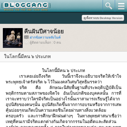
คืนฝันปีศาจน้อ
ฝากข้อความหลังไมค์
ผู้ติดตามบล็อก : 0 คน
นโลกนี้มีคน ๖ ประเภท
นโลกนี้มีคน ๖ ประเภท
เราเคยเอ่ยถึงจริต วันนี้เราจึงจะอธิบายจริตให้เข้าใจ
พระพุทธเจ้าตรัสจริต ๖ ไว้ในมงคลวิเศษวิสุทธิมรรคว่า
จริต คือ ลักษณะนิสัยพื้นฐานที่ประพฤติปฏิบัติเป็น
พฤติกรรมตามสภาพของจิตใจ อันเป็นปกติของบุคคลนั้น การที่
เราจะทราบว่าใครมีจริตเป็นอย่างไรนั้นเราสามารถเรียนรู้ได้จาก
อุปนิสัยของคนๆนั้น อุปนิสัยเกิดขึ้นจากการอบรมหรือจากการเสพ
คุ้นบ่อยๆจนเกิดเป็นความเคยชินโดยผ่านทางสิ่งแวดล้อม
ครอบครัว และการศึกษาฝึกฝนต่างๆ ในทางพุทธศาสนาเชื่อว่า
เหตุที่คนเรามีจริตแตกต่างกันเกิดจากกรรมในอดีตและสัดส่วน