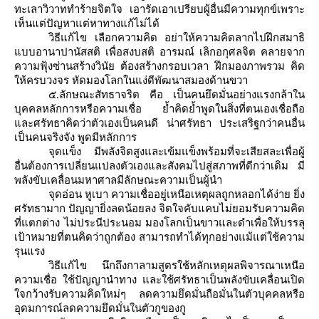
ทะเลาวิวาททำร้ายจิตใจ เอารัดเอาเปรียบผู้อื่นมีความทุกข์เพราะ
เห็นแต่ปัญหาแต่หาทางแก้ไม่ได้
วิธีแก้ไข เลือกความคิด อย่าให้ความคิดลากไปฝึกสมาธิ
บบอานาปานัสสติ เพื่อสงบสติ อารมณ์ เลิกอกุศลจิต คลายจาก
ความฟุ้งซ่านสร้างวินัย ต้องสร้างกรอบเวลา ฝึกมองภาพรวม คิด
ห้ครบวงจร หัดมองโลกในแง่ดีพัฒนาสมองด้านขวา
๕
.
ลักษณะสัทธาจริต คือ เป็นคนยึดมั่นอย่างแรงกล้าใน
บุคคลหลักการหรือความเชื่อ ย้ำคิดย้ำพูดในสิ่งที่ตนเองเชื่อถือ
ละศรัทธาคิดว่าตัวเองเป็นคนดี น่าศรัทธา ประเสริฐกว่าคนอื่น
เป็นคนจริงจัง พูดมีหลักการ
จุดแข็ง มีพลังจิตสูงและเข้มแข็งพร้อมที่จะเสียสละเพื่อผู้
อื่นต้องการเปลี่ยนแปลงตัวเองและสังคมไปสู่สภาพที่ดีกว่าเดิม มี
พลังขับเคลื่อนมหาศาลมีลักษณะความเป็นผู้นำ
จุดอ่อน หูเบา ความเชื่ออยู่เหนือเหตุผลถูกหลอกได้ง่าย ยิ่ง
ศรัทธามาก ปัญญายิ่งลดน้อยลง จิตใจคับแคบไม่ยอมรับความคิด
ที่แตกต่าง ไม่ประนีประนอม มองโลกเป็นขาวและดำเพื่อให้บรรลุ
เป้าหมายที่ตนคิดว่าถูกต้อง สามารถทำได้ทุกอย่างแม้แต่ใช้ความ
รุนแรง
วิธีแก้ไข นึกถึงกาลามสูตรใช้หลักเหตุผลพิจารณาเหนือ
ความเชื่อ ใช้ปัญญานำทาง และใช้ศรัทธาเป็นพลังขับเคลื่อนเปิด
จกว้างรับความคิดใหม่ๆ ลดความยึดมั่นถือมั่นในตัวบุคคลหรือ
อุดมการณ์ลดความยึดมั่นในตัวกูของกู