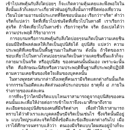
เข้าไปเสพคุ้นกับสิ่งใดบ่อยๆ ก็จะเกิดความคุ้นเคยและพึงพอใจใน
สิ่งนั้นแล้วก็เลยเกาะเกี่ยวพัวพันอยู่กับสิ่งนั้นการที่จิตท่องเที่ยววน
เวียนไปตามอารมณ์ประเภทที่จิตชอบนั่นเอง เรียกว่า“จริต” คำว่า
จริตก็แปลว่า จิตที่เที่ยวไปเช่นจิตที่เที่ยวไปในทางดี เราเรียกว่า
สุจริต ถ้าจิตเที่ยวไปในทางชั่ว เรียกว่าทุจริต จริต ยังแปลได้ว่า
ความประพฤติ กิริยาอาการ
การอบรมหรือการเสพคุ้นกับสิ่งใดบ่อยๆจนเกิดเป็นความเคยชิน
่อมมีอิทธิพลส่งผลให้เกิดเป็นอุปนิสัยได้ อุปนิสัย แปลว่า ความ
ประพฤติที่เคยชินเป็นพื้นฐานมาในสันดาน ดังนั้น ถ้าจิตของเรา
ชอบเที่ยวไปในทางไหนบ่อยๆจนเกิดเป็นความเคยชินขึ้นแล้วก็จะ
กลายมาเป็นจริต หรืออุปนิสัย ของคนคนนั้นนั่นเอง เพราะฉะนั้น
จริต คือลักษณะนิสัยหรือความประพฤติพื้นฐานที่ประพฤติปฏิบัติ
ตามความเคยชินของจิตใจเดิมของบุคคลนั้น
นทางพุทธศาสนากล่าวถึงเหตุที่คนเรามีจริตแตกต่างกันนั้นเกิด
จาก
กรรมในอดีต
ละสัดส่วนองค์ประกอบของ ธาตุทั้ง ๔ ภายใน
ร่างกายของแต่ละคน
การที่จะรู้ว่าใครมีจริตแบบไหนเราสามารถดูจากอุปนิสัยของคน
คนนั้นและเพื่อให้ง่ายต่อการเข้าใจเราจึงจะมาศึกษาถึงรา
ละเอียดของอุปนิสัยของคนที่มีจริตต่างๆ เพื่อทำให้เราสามารถ
ทราบได้ว่าตัวเราและบุคคลอื่นๆมีจริตเป็นเช่นไร ซึ่งจริตนั้นมีอยู่
๖ แบบใหญ่ๆแต่ละจริตก็มีทั้งข้อดีและข้อเสียแตกต่างกันไป เมื่อ
เราได้ศึกษาจนทราบแล้วว่า ตนเองมีจริตแบบใดผสมอยู่บ้างก็จะ