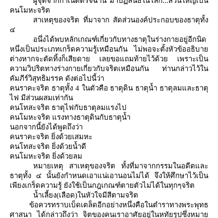
ผู้จุติจากกำเนิดดิรัจฉาน มาปฏิสนธิในโลก...ส่วนใหญ่เป็น
คนโมหะจริต
สาเหตุของจริต ที่มาจาก สัดส่วนองค์ประกอบของธาตุทั้ง
๔
อนึ่งได้พบหลักเกณฑ์เกี่ยวกับทางธาตุในร่างกายอยู่อีกนิด
หนึ่งเป็นประเภทเกร็ดความรู้เหมือนกัน ไม่พอจะตั้งหัวข้ออธิบา
ต่างหากจะตัดทิ้งก็เสียดาย เลยขอแถมท้ายไว้ด้วย เพราะเป็น
ความวิปริตทางร่างกายเกี่ยวกับจริตเหมือนกัน ท่านกล่าวไว้ใน
คัมภีร์วิสุทธิมรรค ดังต่อไปนี้ว่า
คนราคะจริต ธาตุทั้ง 4 ในตัวคือ ธาตุดิน ธาตุน้ำ ธาตุลมและธาตุ
ไฟ มีส่วนผสมเท่ากัน
คนโทสะจริต ธาตุไฟกับธาตุลมแรงไป
คนโมหะจริต แรงทางธาตุดินกับธาตุน้ำ
นอกจากนี้ยังได้พูดถึงว่า
คนราคะจริต ยิ่งด้วยเสมหะ
คนโทสะจริต ยิ่งด้วยน้ำดี
คนโมหะจริต ยิ่งด้วยลม
หมายเหตุ สาเหตุของจริต ทั้งที่มาจากกรรมในอดีตและ
ธาตุทั้ง ๔ นั้นยังกำหนดเอาแน่เอานอนไม่ได้ จึงให้ศึกษาไว้เป็น
เพียงเกร็ดความรู้ ยังใช้เป็นกฎเกณฑ์ตายตัวไม่ได้ในทุกๆจริต
น้ำเลี้ยง(เลือด)ในหัวใจมีสีตามจริต
ข้อควรทราบเบ็ดเตล็ดอีกอย่างหนึ่งคือในตำราทางพระพุทธ
ศาสนา ได้กล่าวถึงว่า จิตของคนเราอาศัยอยู่ในหทัยรูปซึ่งหมา