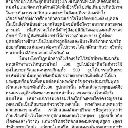
สามารถนำไปประยุกต์ปรับปรุงแก้ไขในด้านที่ไม่ดีให้ลดน้อยจน
หมดไปและพัฒนาในด้านดีให้เพิ่มยิ่งๆขึ้นไปเพื่อเพิ่มประสิทธิภาพ
นการทำงานร่วมกับบุคคลต่างๆในสังคมที่เราต้องเข้าไป
เกี่ยวข้องอีกทั้งการศึกษาทำความเข้าใจในจริตของแต่ละบุคคล
นั้นเป็นสิ่งจำเป็นอย่างมากในยุคปัจจุบันซึ่งมีความหลากหลายทาง
อารมณ์ เพื่อที่เราจะได้หยั่งลึกรู้ถึงอุปนิสัยใจคอของคนที่เราจะ
ต้องเข้าไปปฏิสัมพันธ์ด้วยทำให้การวางตัวและการปฏิบัติต่อ
บุคคลที่เราเข้าหาเป็นไปอย่างถูกต้องและมีประสิทธิภาพตามจริต
อัธยาศัยของแต่ละคน ต่อจากนี้ไปเราจะได้มาศึกษากันว่า จริตทั้ง
๖ แบบนั้น มีลักษณะอย่างไรกันบ้าง
นพระไตรปิฎกมีกล่าวถึงเรื่องจริตไว้สมัยที่พระสัมมาสัม
พุทธเจ้าพาพระภิกษุบวชใหม่ 500 รูปไปยังป่าหิมวันต์ทรงใช้
กุศโลบายตรัสสอนจนพระภิกษุทั้ง 500 รูปได้บรรลุเป็นพระ
อรหันต์จากนั้นเทวดาทั้งหมื่นจักรวาลต่างพากันยินดีแล้วได้มา
ประชุมพร้อมกันทั้งหมดต่อหน้าพระพักตร์ของพระสัมมาสัมพุทธ
เจ้าและพระอรหันต์ทั้ง500 รูปเหล่านั้น ครั้นแล้วพระพุทธองค์จึง
ทรงตรวจดูถึงจริตของเทวดาเหล่านั้นว่าเทวดาพวกไหนมีจริต
บบไหน เหมาะแก่การฟังธรรมเรื่องใดบ้างทรงใคร่ครวญธรรม
เทศนาอันเป็นที่สบายแก่พวกจริตเหล่านั้น ทรงกำหนดเทศนาว่า
พวกเทวดาราคจริต เราจักแสดงสัมมาปริพพาชนียสูตร
(
สูตรว่า
ด้วยเรื่องที่พึงเว้นโดยชอบ)จักแสดงกลหวิวาทสูตร (สูตรเกี่ยวกับ
เรื่องทะเลาะวิวาท) แก่พวกโทสจริตจักแสดงมหาพยูหสูตร (สูตร
ว่าด้วยพวกใหญ่) แก่พวกโมหจริต จักแสดงจูฬพยูหสูตร(สูตรว่า