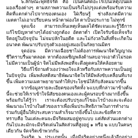
๖
.
ลักษณะพุทธิจริต คือ เป็นคนคิดอะไรเป็นเหตุเป็นผล
มองเรื่องต่างๆ ตามสภาพความเป็นจริงไม่ปรุงแต่งพร้อมรับความ
คิดที่แตกต่างไปจากของตนเอง ใฝ่เรียนรู้ ช่างสังเกตมีความ
เมตตาไม่เอาเปรียบคน หน้าตาผ่องใส ตาเป็นประกาย ไม่ทุกข์
จุดแข็ง สามารถเห็นเหตุเห็นผลได้ชัดเจนและรู้วิธีการ
ก้ไขปัญหาต่างๆได้อย่างถูกต้อง อัตตาต่ำ เปิดใจรับข้อเท็จจริง
จิตอยู่ในปัจจุบัน ไม่จมปลักในอดีต และไม่กังวลในสิ่งที่จะเกิดใน
อนาคต พัฒนาปรับปรุงตัวเองอยู่เสมอเป็นกัลยาณมิตร
จุดอ่อน มีความเฉื่อยชาไม่ต้องการพัฒนาจิตวิญญาณ
ชีวิตราบรื่นมาตลอด หากต้องเผชิญพลังด้านลบอาจเอาตัวไม่รอด
ไม่มีความเป็นผู้นำ จิตไม่มีพลังพอที่จะดึงดูดคนให้คล้อยตาม
วิธีแก้ไข้ถามตัวเองว่าพอใจแล้วหรือกับสภาพความเป็นอยู่
นปัจจุบัน เพิ่มพลังสติสมาธิพัฒนาจิตใจให้มีพลังขับเคลื่อนที่แรง
ขึ้น เพิ่มความเมตาพยายามทำให้ประโยชน์ให้กับสังคมมากขึ้น
จากข้อมูลรายละเอียดของจริตทั้ง ๖แบบที่กล่าวมาข้างต้น
นี้จะช่วยให้เราเข้าใจนิสัยของตนเองและผู้คนรอบข้างมากยิ่งขึ้น
พร้อมกับได้รู้ว่า เราจะต้องปรับปรุงแก้ไขอะไรบ้างและจะต้อง
พัฒนาอะไรบ้างในตัวของเราเพื่อเพิ่มประสิทธิภาพในการทำงาน
ร่วมกับผู้อื่นให้ประสบความสำเร็จมากยิ่งขึ้นไปและข้อที่ควร
ทราบคือ ในแต่ละคนจะมีจริตผสมอยู่ทุกแบบ แต่สัดส่วนแตกต่าง
กันไปและมักจะมีจริตเด่นในสัดส่วนที่สูงอยู่ ๑ หรือ ๒ แบบในคนๆ
เดียวกัน จัดจริตเข้าพวกกัน
นจริต ๖ ประเภทนั้น เมื่อมีจริตอย่างหนึ่งแล้วอีกอย่าง