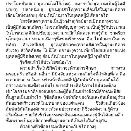
ปราโมทย์)อสถตา(ความไม่โอ้อวด) อมายาวิตา(ความเป็นผู้ไม่มี
มายา) ปสาทนีเยสุ ฐาเนสุปสาโท(ความเลื่อมใสในฐานะที่ควร
เลื่อมใสทั้งหลาย) ย่อมเป็นไปมากในบุคคลผู้มี สัทธาจริต
สวจัสสตา(ความเป็นผู้ว่าง่าย)กัลป์ยาณมิตตตา(ความ
เป็นผู้มีกัลยาณมิตร) โภชเนมัตตัญญุตา(ความเป็นผู้รู้จักประมาณ
นโภชนะ)สติสัมปชัญญะ(ความระลึกได้และความรู้ตัว) ชาคริยา
นุโยค(ความประกอบเนืองๆซึ่งชาคริยธรรม คือ ไม่มักมากในการ
หลับ) สังเวชนีเยสุ ฐาเนสุสังเวคะ(ความสังเวชในฐานะที่ควร
สังเวช) สังวิคคัสสะ โยนิโส ปธานะ(ความเพียรโดยแยบคายแห่ง
บุคคลผู้มีจิตสังเวช) ย่อมเป็นไปมากในบุคคลผู้มี พุทธิจริต
รู้จริตแล้วได้ประโยชน์อะไร
ความสำเร็จในชีวิตไม่ว่าจะด้านการศึกษา การงาน
ครอบครัว หรือด้านอื่น ๆ มีปัจจัยแห่งความสำเร็จที่สำคัญที่สุด คือ
ความสามารถในการทำหน้าที่และมีปฏิสัมพันธ์กับบุคคลอื่นได้
อย่างเหมาะสมซึ่งจะเป็นไปอย่างมีประสิทธิภาพได้นั้นจะต้อง
เข้าใจธรรมชาติของตนเองและผู้อื่นเป็นอย่างดีว่ามีลักษณะนิสั
พื้นฐานเป็นอย่างไร รู้ข้อดีและข้อจำกัดของกันและกันเพื่ออยู่ร่วม
กันอย่างสร้างสรรค์ในบทบาทของแต่ละคน ซึ่งล้วนเกี่ยวข้อง
สัมพันธ์กันในองค์กรและสังคมประเทศชาติซึ่งองค์ความรู้ด้าน
จริตนั้นจะช่วยให้เข้าใจธรรมชาติของตนเองและผู้อื่นได้อย่างลึก
ซึ้งเพราะเป็นบุคลิกภาพพื้นฐานตามที่เป็นจริงในปัจจุบัน
ตัวอย่างหัวข้อธรรมะที่เหมาะกับจริตต่างๆ