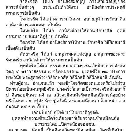
ราคะจริต ได้แก่ อานิสงส์ผลบุญ การเสวยผลบุญของ
สวรรค์ชั้นต่างๆ ธรรมะอันทำให้งาม อานิสงส์การประพฤติ
พรหมจรรย์เป็นต้น
ทสะจริต ได้แก่ ผลกรรมในนรก อบายภูมิ การรักษาศีล
อานิสงส์การแผ่เมตตา เป็นต้น
มหะจริต ได้แก่ อานิสงส์การให้ทาน-รักษาศีล กุศล
กรรมบถ
10
สัมมาทิฏฐิ
10
เป็นต้น
วิตกจริต ได้แก่ อานิสงส์การให้ทาน รักษาศีล วิธีฝึกสมาธิ
เบื้องต้น เป็นต้น
สัทธาจริต ได้แก่ อานุภาพผลแห่งบุญ อานุภาพของพระ
รัตนตรัย อานิสงส์การให้ธรรมทานเป็นต้น
พุทธิจริต ได้แก่ ธรรมะหมวดต่างๆเช่น อิทธิบาท ๔ สังคห
วัตถุ ๔ ฆราวาสธรรม ๔ จริต๖มรรค ๘ มงคลชีวิต ๓๘ ประการ
พระวินัย พระสูตรต่างๆวิธีรักษาศีล วิธีฝึกสติ วิธีฝึกสมาธิ เป็นต้น
ท่านผู้อ่าน อ่านจบแล้ว พอเข้าใจจริตของตนเองหรือไม่(ส่วน
ปีศาจน้อยเป็นคนพุทธิจริต บางครั้งก็กลายเป็นราคะจริตด้วยนากั๊
ป คือชอบฝันหวานจิ เอ แล้วจะมีคนมีจริตเหมือนปีศาจน้อยบ้าง
หรือไม่นะ อยากรู้จัง ห้าๆๆ)ครั้งนี้ คงพอแค่นี้ก่อน บล็อกหน้า เจอ
กันวันที่ ๒๕ ธ.ค. กั๊ปป๋ม
เอกมฺปิปาปํ กโรติ ปาโปเยวาติวุจฺจติ.
บุคคลทำความชั่วแม้ครั้งเดียวเขาก็เรียกว่าคนชั่วเหมือนกัน
บรรยายโดย...ปีศาจน้อยจอมซน..
หมายเหตุ ..เดือนนี้..เป็นเดือนเกิดของปีศาจน้อย ..ใครที่เกิดใน