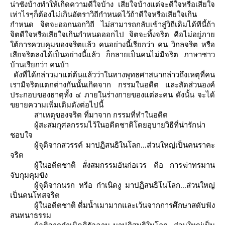
น่าชังบ้างทำให้เกิดความดีใจบ้าง เสียใจบ้างแต่จะดีใจหรือเสียใจ
เท่าไรๆก็ต้องไม่เกินอัตราวิถีกำหนดไว้ถ้าดีใจหรือเสียใจเกิน
กำหนด จิตจะออกนอกวิถี ไม่สามารถกลับเข้าสู่วิถีเดิมได้ทีนี้ถ้า
จิตดีใจหรือเสียใจเกินกำหนดออกไป จิตจะทิ้งจริต คือไม่อยู่ภา
ต้การควบคุมของจริตแล้ว คนอย่างนี้เรียกว่า คน วิกลจริต หรือ
เสียจริตลงได้เป็นอย่างนี้แล้ว ก็กลายเป็นคนไม่มีจริต ภาษาชาว
บ้านเรียกว่า คนบ้า
ดังที่ได้กล่าวมาแต่ต้นแล้วว่าในทางพุทธศาสนากล่าวถึงเหตุที่คน
เรามีจริตแตกต่างกันนั้นเกิดจาก กรรมในอดีต และสัดส่วนองค์
ประกอบของธาตุทั้ง ๔ ภายในร่างกายของแต่ละคน
ดังนั้น จะได้
ขยายความเพิ่มเติมดังต่อไปนี้
สาเหตุของจริต ที่มาจาก กรรมที่ทำในอดีต
ผู้สะสมกุศลกรรมไว้ในอดีตชาติโดยอุบายวิธีที่น่ารักน่า
ชอบใจ
ผู้จุติจากสวรรค์ มาปฏิสนธิในโลก...ส่วนใหญ่เป็นคนราคะ
จริต
ผู้ในอดีตชาติ สั่งสมกรรมอันก่อเวร คือ การฆ่าทรมาน
จับกุมคุมขัง
ผู้จุติจากนรก หรือ กำเนิดงู มาปฏิสนธิโนโลก...ส่วนใหญ่
เป็นคนโทสจริต
ผู้ในอดีตชาติ ดื่มน้ำเมามากและเว้นจากการศึกษาสดับฟัง
สนทนาธรรม