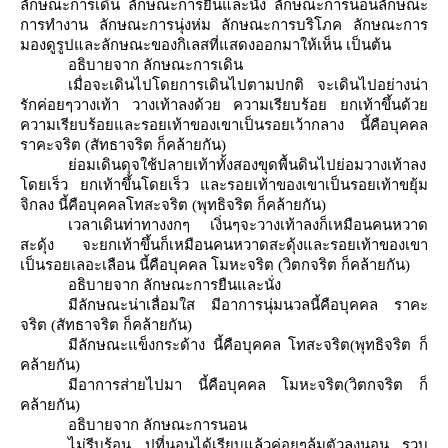
ลักษณะการเดิน ลักษณะการยืนและนั่ง ลักษณะการนอนลักษณะ
การทำงาน ลักษณะการนุ่งห่ม ลักษณะการบริโภค ลักษณะการ
มองดูรูปและลักษณะของกิเลสที่แสดงออกมาให้เห็น เป็นต้น
อธิบายจาก ลักษณะการเดิน
เมื่อจะเดินไปโดยการเดินไปตามปกติ จะเดินไปอย่างน่า
รักค่อยๆวางเท้า วางเท้าลงด้วย ความเรียบร้อย ยกเท้าขึ้นด้ว
ความเรียบร้อยและรอยเท้าของเขาเป็นรอยเว้ากลาง นี้คือบุคคล
ราคะจริต (สัทธาจริต ก็คล้ายกัน)
่อมเดินดุจใช้ปลายเท้าทั้งสองขุดพื้นดินไปย่อมวางเท้าลง
ดยเร็ว ยกเท้าขึ้นโดยเร็ว และรอยเท้าของเขาเป็นรอยเท้าขยุ้ม
จิกลง นี้คือบุคคลโทสะจริต (พุทธิจริต ก็คล้ายกัน)
เวลาเดินท่าทางงกๆ เงิ่นๆจะวางเท้าลงก็เหมือนคนหวาด
สะดุ้ง จะยกเท้าขึ้นก็เหมือนคนหวาดสะดุ้งและรอยเท้าของเขา
เป็นรอยเลอะเลือน นี้คือบุคคล โมหะจริต (วิตกจริต ก็คล้ายกัน)
อธิบายจาก ลักษณะการยืนและนั่ง
มีลักษณะน่าเลื่อมใส มีอาการนุ่มนวลนี้คือบุคคล ราคะ
จริต (สัทธาจริต ก็คล้ายกัน)
มีลักษณะแข็งกระด้าง นี้คือบุคคล โทสะจริต(พุทธิจริต ก็
คล้ายกัน)
มีอาการส่ายไปมา นี้คือบุคคล โมหะจริต(วิตกจริต ก็
คล้ายกัน)
อธิบายจาก ลักษณะการนอน
ไม่รีบร้อน ปูที่นอนได้เรียบแล้วค่อยๆล้มตัวลงนอน รวบ