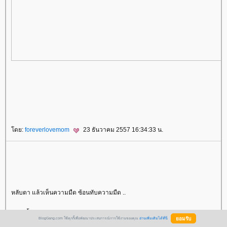
ดย:
foreverlovemom
23 ธันวาคม 2557 16:34:33 น.
หลับตา แล้วเห็นความมืด ซ้อนทับความมืด ..
บางครั้ง .. สว่างจ้า ..
BlogGang.com ใช้คุกกี้เพื่อพัฒนาประสบการณ์การใช้งานของคุณ
อ่านเพิ่มเติมได้ที่นี่