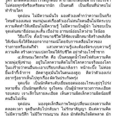
รู้สึก มักตัดสินใจอะไรได้ถูกต้อง ทำงานเก่งโดยเฉพาะงานประจำ
ไม่ค่อยทุกข์หรือเครียดมากนัก เป็นคนดี เป็นเพื่อนที่น่าคบไม่
ทำร้ายใคร
จุดอ่อน ไม่มีความมั่นใจ มองตัวเองต่ำกว่าความเป็นจริง
ทษตัวเองเสมอ หมกมุ่นแต่เรื่องตัวเองไม่สนใจคนอื่นไม่จัดระบบ
ความคิดทำให้เสมือนไม่มีความรู้ ไม่มีความเป็นผู้นำ ไม่ชอบเป็น
จุดเด่นสมาธิอ่อนและสั้น เบื่อง่าย อารมณ์อ่อนไหวง่าย ใจน้อ
วิธีแก้ไข ตั้งเป้าหมายชีวิตให้ชัดเจนฝึกสมาธิสร้างพลังจิต
ห้เข้มแข็งให้จิตออกจากอารมณ์โดยจับการเคลื่อนไหวของ
ร่างกายหรือเล่นกีฬา แสวงหาความรู้และต้องจัดระบบความรู้
ความคิด สร้างความแปลกใหม่ให้กับชีวิต อย่าทำอะไรซ้ำซาก
๔
.
ลักษณะวิตกจริต คือ เป็นคนพูดน้ำไหลไฟดับความคิด
พวยพุ่ง(ฟุ้งซ่าน) อยู่ในโลกความคิดไม่ใช่โลกความจริงมองโลก
นแง่ร้ายว่าคนอื่นจะเอาเปรียบกลั่นแกล้งเรา หน้าจะบึ้ง ไม่ค่อ
ิ้มเจ้ากี้เจ้าการ อัตตาสูง(มั่นใจในตนเองสูง) คิดว่าตัวเองเก่ง
อยากรู้อยากเห็นไปทุกเรื่อง ผัดวันประกันพรุ่ง
จุดแข็ง เป็นนักคิดระดับเยี่ยมยอดมองอะไรทะลุปรุโปร่ง
หลายชั้น เป็นนักพูดที่เก่ง จูงใจคน เป็นผู้นำหลายวงการละเอียด
รอบคอบ เจาะลึกในรายละเอียด เห็นความผิดเล็กความผิดน้อยที่
คนอื่นไม่เห็น
จุดอ่อน มองจุดเล็กลืมภาพใหญ่เปลี่ยนแปลงความคิด
ตลอดเวลา จุดยืนกลับไปกลับมา ไม่รักษาสัญญา มีแต่ความคิด
ไม่มีความรู้สึก ไม่มีวิจารณญาณ ลังเล มักตัดสินใจผิดพลาด มัก