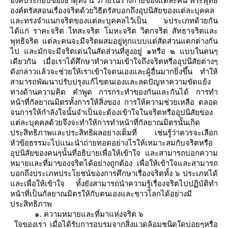
องค์ประกอบของธาตุทั้ง ๔ ภายในร่างกายของแต่ละคน พระพุทธ
องค์ตรัสสอนเรื่องจริตด้วยวิธีตรัสบอกถึงอุปนิสัยของแต่ละบุคคล
ละทรงจำแนกจริตของแต่ละบุคคลไว้เป็น ๖ประเภทด้วยกัน
ได้แก่ ราคะจริต โทสะจริต โมหะจริต วิตกจริต สัทธาจริตและ
พุทธิจริต แต่ละคนจะมีจริตผสมอยู่ทุกแบบแต่สัดส่วนแตกต่างกัน
ไป และมักจะมีจริตเด่นในสัดส่วนที่สูงอยู่ ๑หรือ ๒ แบบในคนๆ
เดียวกัน เมื่อเราได้ศึกษาทำความเข้าใจถึงจริตหรืออุปนิสัยต่างๆ
ดังกล่าวแล้วจะช่วยให้เราเข้าใจตนเองและผู้อื่นมากยิ่งขึ้น ทำให้
สามารถพัฒนาปรับปรุงแก้ไขตนเองและลดปัญหาความขัดแย้ง
ทางด้านความคิด คำพูด การกระทำของกันและกันได้ การทำ
หน้าที่กัลยาณมิตรทั้งการให้สิ่งของ การให้ความช่วยเหลือ ตลอด
จนการให้กำลังใจนั้นจำเป็นจะต้องเข้าใจในจริตหรืออุปนิสัยของ
ต่ละบุคคลด้วยจึงจะทำให้การทำหน้าที่กัลยาณมิตรนั้นเกิด
ประสิทธิภาพและประสิทธิผลอย่างเต็มที่ เช่นรู้ว่าควรจะเลือก
หัวข้อธรรมะไปแนะนำถ่ายทอดอย่างไรให้เหมาะสมกับจริตหรือ
อุปนิสัยของคนๆนั้นที่อธิบายเพื่อให้เข้าใจ และสามารถบอกความ
หมายและที่มาของจริตได้อย่างถูกต้อง เพื่อให้เข้าใจและสามารถ
บอกถึงประเภทประโยชน์ของการศึกษาเรื่องจริตทั้ง ๖ ประเภทได้
ละเพื่อให้เข้าใจ ทั้งยังสามารถนำความรู้เรื่องจริตไปปฏิบัติทำ
หน้าที่เป็นกัลยาณมิตรให้กับตนเองและชาวโลกได้อย่างมี
ประสิทธิภาพ
๑. ความหมายและที่มาแห่งจริต ๖
จของเรา เมื่อได้รับการอบรมจากสิ่งแวดล้อมชนิดใดบ่อยๆหรือ