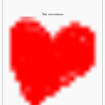
ดย: ๏๏กะปอม๏๏