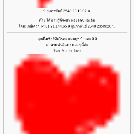
9 กุมภาพันธ์ 2548 23:19:07 น.
ต๊าย ได้ฟามรู้ดีจังฮ่า พ่อยอดขมองอิ่ม
ดย: เกย์เครา IP: 61.91.144.65 9 กุมภาพันธ์ 2548 23:49:26 น.
คุณกึ่งเชียร์ทีมไรคะ แมนยูฯ ป่าวคะ อิ อิ
มาหาแฟนผีแดง แถวๆ นี้ค่ะ
ดย: Mu_in_love