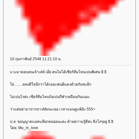
10 กุมภาพันธ์ 2548 11:21:10 น.
วะมาตอบคนเจ้าเล่ห์ เอ๊ย คนไม่ได้เชียร์ทีมไหนเปนพิเศษ อิ อิ
ธ่.........หลงดีใจนึกว่าได้เจอแฟนผีแดงด้วยกันซะอีก
ไม่เปนไรค่ะ เชียร์ทีมไหนก้อเปนกีฬาเหมือนกันเนอะ
ว่าแต่อย่ามาถากถางMuนะเออ เวลาแมนยูแพ้อ้ะ 555+
ป.ล. ขอนุญาตแอทบล๊อกหน่อยนะคะ ด้ายความรู้ดีค่ะ ยิ่งโง่ๆอยู่ อิ อิ
ดย: Mu_in_love