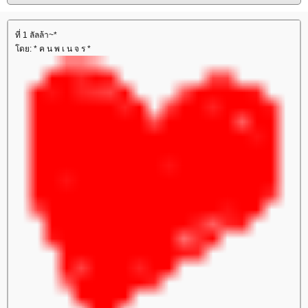
ที่ 1 ลัลล้า~*
ดย: * ค น พ เ น จ ร *