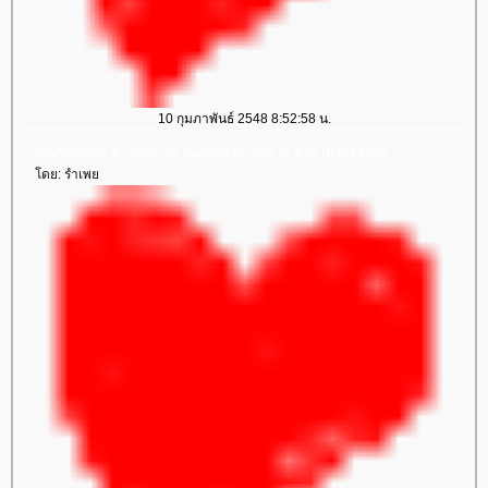
10 กุมภาพันธ์ 2548 8:52:58 น.
คุณกี่งเกิดทัน ความหมาย"ในอดีตกาล" ของ @ ด้วย เหวออออออ
ดย: รำเพ