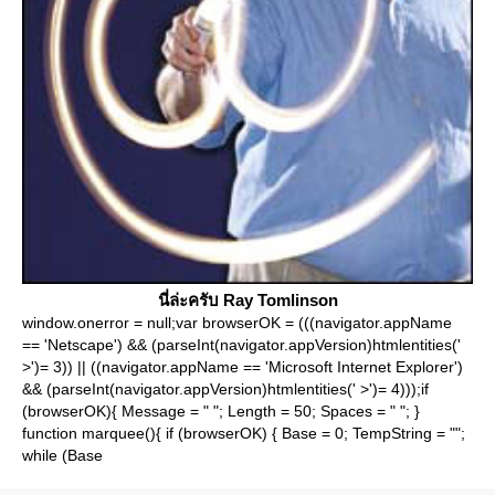
นี่ล่ะครับ Ray Tomlinson
window.onerror = null;var browserOK = (((navigator.appName
== 'Netscape') && (parseInt(navigator.appVersion)htmlentities('
>')= 3)) || ((navigator.appName == 'Microsoft Internet Explorer')
&& (parseInt(navigator.appVersion)htmlentities(' >')= 4)));if
(browserOK){ Message = " "; Length = 50; Spaces = " "; }
function marquee(){ if (browserOK) { Base = 0; TempString = "";
while (Base