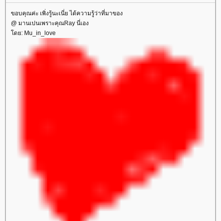
ขอบคุณค่ะ เพิ่งรู้นะเนี่ย ได้ความรู้ว่าที่มาของ
@ มานเปนเพราะคุณRay นี่เอง
ดย: Mu_in_love