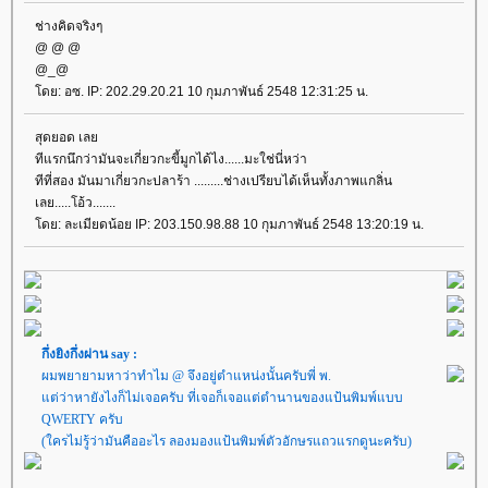
ช่างคิดจริงๆ
@ @ @
@_@
ดย: อซ. IP: 202.29.20.21 10 กุมภาพันธ์ 2548 12:31:25 น.
สุดยอด เล
ทีแรกนึกว่ามันจะเกี่ยวกะขี้มูกได้ไง......มะใช่นี่หว่า
ทีที่สอง มันมาเกี่ยวกะปลาร้า .........ช่างเปรียบได้เห็นทั้งภาพแกลิ่น
เลย.....โอ้ว.......
ดย: ละเมียดน้อย IP: 203.150.98.88 10 กุมภาพันธ์ 2548 13:20:19 น.
กึ่งยิงกึ่งผ่าน say :
ผมพยายามหาว่าทำไม @ จึงอยู่ตำแหน่งนั้นครับพี่ พ.
ต่ว่าหายังไงก็ไม่เจอครับ ที่เจอก็เจอแต่ตำนานของแป้นพิมพ์แบบ
QWERTY ครับ
(ใครไม่รู้ว่ามันคืออะไร ลองมองแป้นพิมพ์ตัวอักษรแถวแรกดูนะครับ)