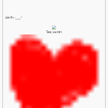
ปลาร้า -___-'
ดย: แมวซ่า