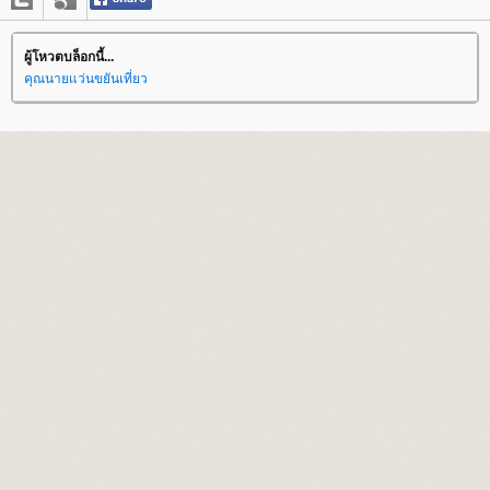
ผู้โหวตบล็อกนี้...
คุณนายแว่นขยันเที่ยว