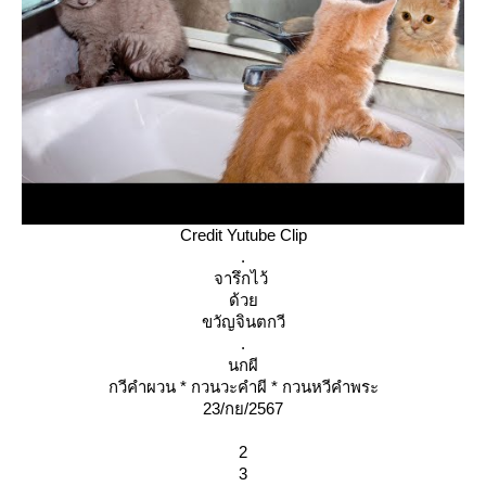
Credit Yutube Clip
.
จารึกไว้
ด้ว
ขวัญจินตกวี
.
นกผี
กวีคำผวน * กวนวะคำผี * กวนหวีคำพระ
23/กย/2567
2
3