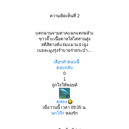
ความคิดเห็นที่ 2
ตกฉานจามตาลแฉกแตกผลัวะ
ขาวจั๊วะเนื้อตาลใสไต่สานสูง
สติสิตางค์แจ่มแมวแจ่วจูง
เบยละมูงรุ่งรำบายร่ายระบำ
เลือกคำตอบนี้
ตอบกลับ
0
1
ถูกใจให้พอยต์
ดุหยง
เมื่อวานนี้ เวลา 09:35 น.
นกโก๊ก
หลงรัก