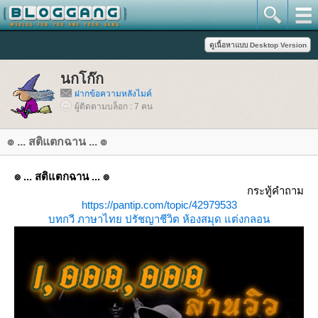
นกโก๊ก
ฝากข้อความหลังไมค์
ผู้ติดตามบล็อก : 7 คน
๏ ... สติแตกฉาน ... ๏
๏ ... สติแตกฉาน ... ๏
กระทู้คำถาม
https://pantip.com/topic/42979533
บทกวี
ภาษาไท
ปรัชญาชีวิต
ห้องสมุด
ต่งกลอน