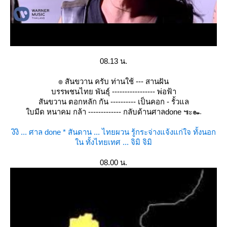
08.13 น.
๏ สันขวาน ครับ ท่านใช้ --- สานฝัน
บรรพชนไทย พันธุ์ ----------------- พ่อฟ้า
สันขวาน ตอกหลัก กัน ---------- เป็นคอก - รั้วแล
บมีด หนาคม กล้า ------------- กลับด้านศาลdone ๚ะ๛
งิงิ ... ศาล done * สันดาน ... ไทยผวน รู้กระจ่างแจ้งแก่ใจ ทั้งนอก
น ทั้งไทยเทศ ... จิมิ จิมิ
08.00 น.