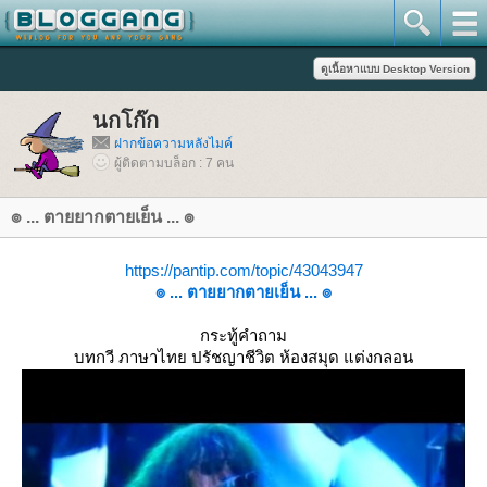
นกโก๊ก
ฝากข้อความหลังไมค์
ผู้ติดตามบล็อก : 7 คน
๏ ... ตายยากตายเย็น ... ๏
https://pantip.com/topic/43043947
๏ ... ตายยากตายเย็น ... ๏
กระทู้คำถาม
บทกวี ภาษาไทย ปรัชญาชีวิต ห้องสมุด แต่งกลอน