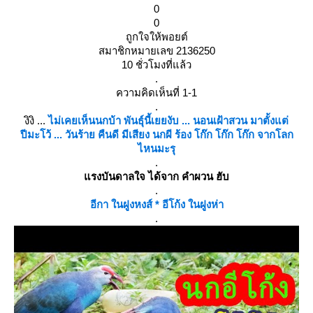
0
0
ถูกใจให้พอยต์
สมาชิกหมายเลข 2136250
10 ชั่วโมงที่แล้ว
.
ความคิดเห็นที่ 1-1
.
งิงิ ...
ไม่เคยเห็นนกบ้า พันธุ์นี้เยยงับ ... นอนเฝ้าสวน มาตั้งแต่
ปีมะโว้ ... วันร้าย คืนดี มีเสียง นกผี ร้อง โก๊ก โก๊ก โก๊ก จากโลก
ไหนมะรุ
.
รงบันดาลใจ ได้จาก คำผวน ฮับ
.
อีกา ในฝูงหงส์ * อีโก้ง ในฝูงห่า
.