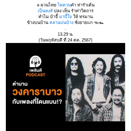
๏ ผวนไท
ไผทวน
คำ ท่ารำเต้น
เป็นหงส์
ปลง เห็น รำท่าวิตถาร
ทำไม บ้าจี้
มาบี้ใจ
ห้ ทรมาน
ข้างบนบ้าน
คลานบ่นบ้าง
ชั่งยายแก ๚ะ๛
.
13.29 น.
(วันพฤหัสบดี ที่ 24 ตค. 2567)