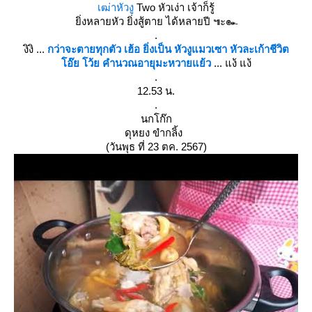
เฒ่าหัวงู
Two หัวเง่า เจ้าก็รู้
ิ่งหลายหัว ยิ่งสู้ตาย ได้หลายปี ๚ะ๛
.
งิงิ ...
กว่าจะตายทุกตัว เฮ้อ ยิ่งเป็น หัวงูแมวเซา หัวละเก้าชีวิต
อ๊ย โว้ย คำนวณอายุมะหวายแย้ว
... แง้ แง้
.
12.53 น.
.
นกโก๊ก
ดุหยง ขำกลิ้ง
(วันพุธ ที่ 23 ตค. 2567)