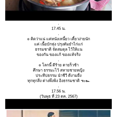
.
17.45 น.
.
๏ คิดว่าแน่ แค่หนังเหนี้ยว เคี้ยวง่ายนัก
ค่ เนื้อบักหุ่ง ปรุงตัมยำไก่แก่
ธรรมชาติ จัดสมดุล ไว้ให้แน
ของกัน ของแก้ ของแท้จริง
.
๏ โลกนี้ ดีร้าย ตายร็วช้า
ศึกษา ธรรมะไว้ สหายชายหญิง
ประทีปธรรม นำชีวี ดีงามยื่ง
ทุกทุกสิ่ง ต่างพึ่งพิง อิงธรรมชาติ ๚ะ๛
.
17.56 น.
(วันพุธ ที่ 23 ตค. 2567)