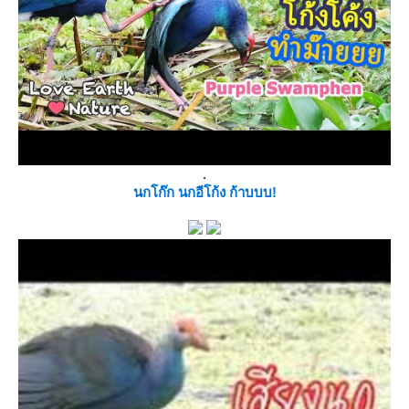
.
นกโก๊ก นกอีโก้ง ก้าบบบ!