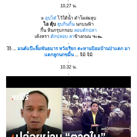
10.27 น.
.
๏
อุบไต๋
ไว้ใต้น้ำ ดำโผล่ผลุบ
ไอ ตุ้บ
ฮุบกินกิ๋น
นกบนฟ้า
กึ๋น หินกรุบกรอบ
ลอบดักปลา
เด้งหรา
ดักปลอบ ลา
ข้างถนน ๚ะ๛
.
งิงิ ...
มนต์แป๊ะลิ้มพันธมาร หวังเรียก ตะหานป้อมบ้านป่าแตก มา
ดกลูกนกขมิ้น
... จิมิ จิมิ
.
10.32 น.
.