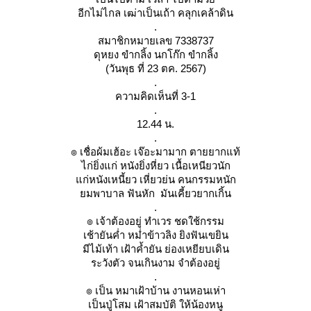
อีกไม่ไกล เฒ่าเป็นเถ้า คลุกเคล้าดิน
.
สมาชิกหมายเลข 7338737
ดุหยง ขำกลิ้ง นกโก๊ก ขำกลิ้ง
(วันพุธ ที่ 23 ตค. 2567)
.
ความคิดเห็นที่ 3-1
.
12.44 น.
.
๏ เชื่อผ้มเฮ้อะ เจ๊อะมามาก ตายยากแท้
ไก่ยิ่งแก่ หนังยิ่งหี่ยว เนื้อเหนียวนัก
ก่หนังเหนี้ยว เหี่ยวย่น คนกรรมหนัก
มพาบาล ฟันหัก มันเคี้ยวยากเกิ้น
.
๏ เจ้าต้องอยู่ ทำเวร ชดใช้กรรม
เช้ายันค่ำ หม่ำข้าวลิง ยิงฟันเขยิน
มีไม้เท้า เฝ้าค้ำยัน ย่องเหยียบเดิน
ระวังตัว จนเกินงาม จำต้องอยู่
.
๏ เป็น หมาเฝ้าบ้าน งานหอนเห่า
เป็นปู่โสม เฝ้าสมบัติ ให้น้องหนู