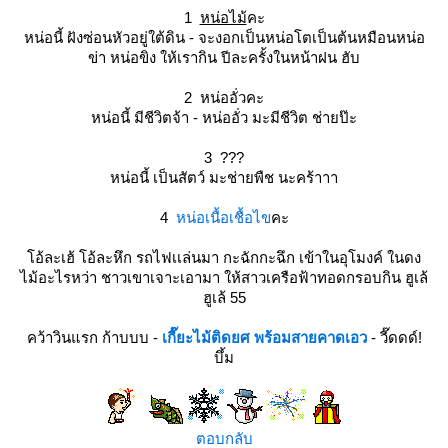
1
หน่อไม้
คะ
หน่อนี้ ฝังซ่อนหัวอยู่ใต้ดิน - จะงอกเป็นหน่อโตเป็นต้นหมือนหน่อ
ข่า หน่อขิง ให้เรากิน ปีละครั้งในหน้าฝน ฮับ
2 หน่ออั่วคะ
หน่อนี้ มีชีวิตจ้า - หน่ออั่ว มะมีชีวิต ช่ายป๊ะ
3 ???
หน่อนี้ เป็นสัตว์ มะช่ายพืช นะคร้าาา
4
หน่อเนื้อเชื้อไข
คะ
อ้ละเฮ้ โอ้ละหึก รถไฟเเล่นมา กะฉักกะฉึก เข้าในอุโมงค์ ในดง
ไม้อะไรหว่า ชาวเขาเจาะเอามา ให้สาวเครือฟ้าทอดกรอบกิน ฮูเล้
ฮูเล้ 55
คว้าวินแรก ก้าบบบ -
เกี๊ยะไม้ติดยศ พร้อมสายคาดเอว
- วี๊ดดด์!
บึ้ม
ตอบกลับ