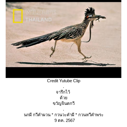
Credit Yutube Clip
.
จารึกไว้
ด้ว
ขวัญจินตกวี
.
นกผี กวีคำผวน * กวนวะคำผี * กวนหวีคำพระ
9 ตค. 2567