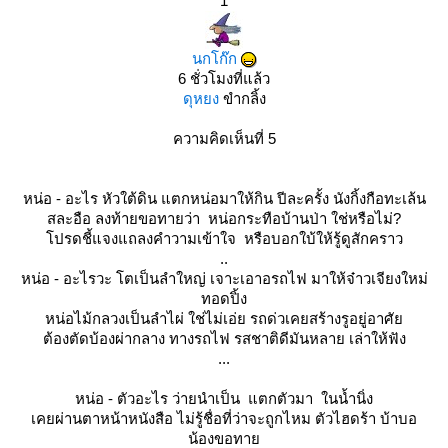
1
นกโก๊ก
6 ชั่วโมงที่แล้ว
ดุหยง
ขำกลิ้ง
ความคิดเห็นที่ 5
หน่อ - อะไร หัวใต้ดิน แตกหน่อมาให้กิน ปีละครั้ง นังกิ้งกือทะเล้น
สละอือ ลงท้ายขอทายว่า หน่อกระทือบ้านป่า ใช่หรือไม่?
ปรดชี้แจงแถลงคำวามเข้าใจ หรือบอกใบ้ให้รู้ดูสักคราว
..
หน่อ - อะไรวะ โตเป็นลำใหญ่ เจาะเอาอรถไฟ มาให้จ๋าวเจียงใหม่
ทอดปิ้ง
หน่อไม้กลวงเป็นลำไผ่ ใช่ไม่เอ่ย รถด่วเคยสร้างรูอยู่อาศั
ต้องตัดบ้องผ่ากลาง ทางรถไฟ รสชาติดีมันหลาย เล่าให้ฟัง
...
หน่อ - ตัวอะไร ว่ายนำเป็น แตกตัวมา ในน้ำนิ่ง
เคยผ่านตาหน้าหนังสือ ไม่รู้ชื่อที่ว่าจะถูกไหม ตัวไฮดร้า บ้าบอ
น้องขอทา