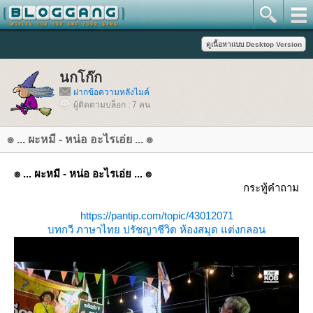
นกโก๊ก
ฝากข้อความหลังไมค์
ผู้ติดตามบล็อก : 7 คน
๏ ... ผะหมี - หน่อ อะไรเอ่ย ... ๏
๏ ... ผะหมี - หน่อ อะไรเอ่ย ... ๏
กระทู้คำถาม
https://pantip.com/topic/43012071
บทกวี
ภาษาไท
ปรัชญาชีวิต
ห้องสมุด
ต่งกลอน