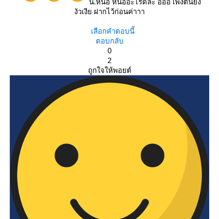
น.หน่อ หน่ออะไรดีละ อิอิอิ เพิ่งตื่นยัง
งัวเงีย ฝากไว้ก่อนค่าาา
เลือกคำตอบนี้
ตอบกลับ
0
2
ถูกใจให้พอยต์