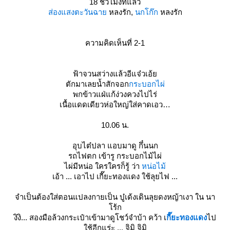
18 ชั่วโมงที่แล้ว
ส่องแสงตะวันฉา
หลงรัก,
นกโก๊ก
หลงรัก
ความคิดเห็นที่ 2-1
ฟ้าจวนสว่างแล้วอีแจ๋วเอ้
ตักมาเลยน้ำสักจอก
กระบอกไผ่
พกข้าวแฝ่แก้ง่วงควงไปไร่
เนื้อแดดเดียวห่อใหญ่ใส่คาดเอว
10.06 น.
อุบไต๋ปลา แอบมาดู กึ๋นนก
รถไฟตก เข้ารู กระบอกไม้ไผ่
ไผ่มีหน่อ ใครใครก็รู้ ว่า
หน่อไม้
เอ้า ... เอาไป เกี๊ยะทองแดง ใช้ลุยไฟ ...
จำเป็นต้องใส่ตอนแปลงกายเป็น บู๋เด้งเดินลุยดงหญ้าเงา ใน นา
ร้ก
งิงิ... สองมือล้วงกระเป๋าเข้ามาดูโชว์จําบ้า คว้า เ
กี๊ยะทองแดง
ไป
ช้อีกแร่ะ ... จิมิ จิมิ