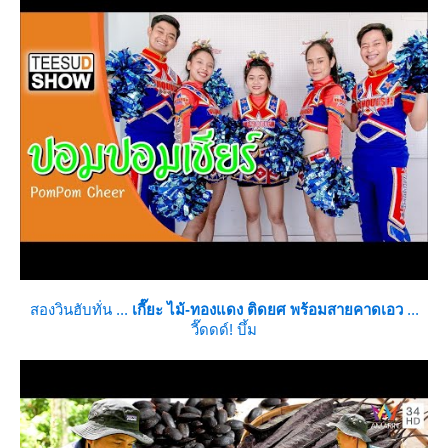
สองวินฮับทั่น ...
เกี๊ยะ ไม้-ทองแดง ติดยศ พร้อมสายคาดเอว
...
วี๊ดดด์! บึ้ม