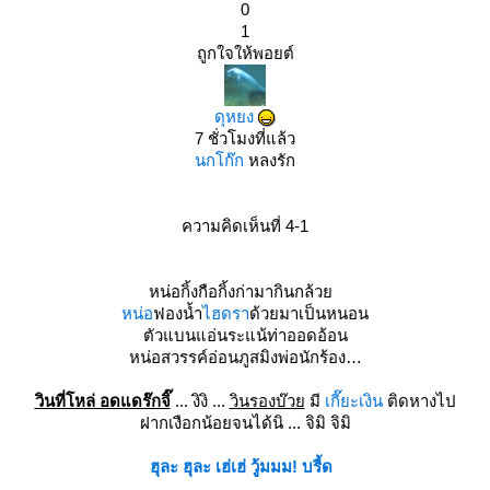
0
1
ถูกใจให้พอยต์
ดุหยง
7 ชั่วโมงที่แล้ว
นกโก๊ก
หลงรัก
ความคิดเห็นที่ 4-1
หน่อกิ้งกือกิ้งก่ามากินกล้ว
หน่อ
ฟองน้ำ
ไฮดรา
ด้วยมาเป็นหนอน
ตัวแบนแอ่นระแน้ท่าออดอ้อน
หน่อสวรรค์อ่อนภูสมิงพ่อนักร้อง
วินที่โหล่ อดแดร๊กจิ๊
... งิงิ ...
วินรองบ๊ว
มี
เกี๊ยะเงิน
ติดหางไป
ฝากเงือกน้อยจนได้นิ ... จิมิ จิมิ
ฮุละ ฮุละ เฮ่เฮ่ วู้มมม! บรี้ด