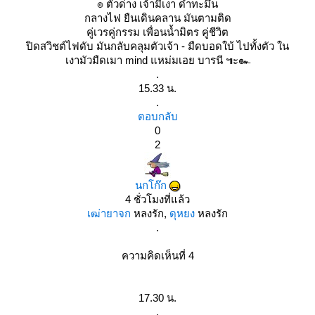
๏ ตัวด่าง เจ้ามีเงา ดำทะมึน
กลางไฟ ยืนเดินคลาน มันตามติด
คู่เวรคู่กรรม เพื่อนน้ำมิตร คู่ชีวิต
ปิดสวิชต์ไฟดับ มันกลับคลุมตัวเจ้า - มืดบอดใบ้ ไปทั้งตัว ใน
เงามัวมืดเมา mind แหม่มเอย บารนี ๚ะ๛
.
15.33 น.
.
ตอบกลับ
0
2
นกโก๊ก
4 ชั่วโมงที่แล้ว
เฒ่ายาจก
หลงรัก,
ดุหยง
หลงรัก
.
ความคิดเห็นที่ 4
17.30 น.
.