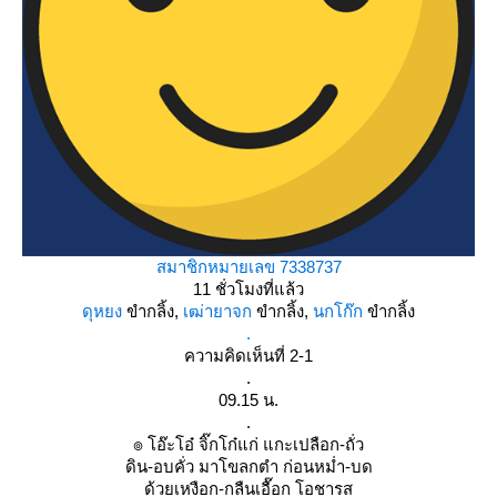
สมาชิกหมายเลข 7338737
11 ชั่วโมงที่แล้ว
ดุหยง
ขำกลิ้ง,
เฒ่ายาจก
ขำกลิ้ง,
นกโก๊ก
ขำกลิ้ง
.
ความคิดเห็นที่ 2-1
.
09.15 น.
.
๏ โอ๊ะโอ๋ จิ๊กโก๋แก่ แกะเปลือก-ถั่ว
ดิน-อบคั่ว มาโขลกตำ ก่อนหม่ำ-บด
ด้วยเหงือก-กลืนเอื๊อก โอชารส