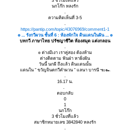
3 ชั่วโมงที่แล้ว
นกโก๊ก หลงรัก
.
ความคิดเห็นที่ 3-5
.
https://pantip.com/topic/43076969/comment1-1
๏ ... รังกวีผวน ชั้นที่ 6 : ห้องพักใจ ดินแดนในฝัน ... ๏
บทกวี ภาษาไทย ปรัชญาชีวิต ห้องสมุด แต่งกลอน
.
๏ ต่างมีเงา เราคู่สอง ต้องห้าม
ต่างติดตาม ฟันฝ่า หาฝั่งฝัน
วันนี้ นกผี ถึงแล้ว ดินแดนนั้น
ดนใน " ขวัญจินตกวีคำผวน " แลนา บารนี ๚ะ๛
.
16.17 น.
.
ตอบกลับ
0
1
นกโก๊ก
3 ชั่วโมงที่แล้ว
สมาชิกหมายเลข 3842840 หลงรัก
.