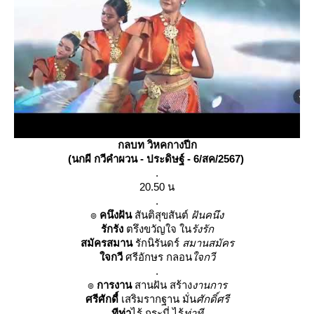
กลบท วิหคกางปีก
(นกผี กวีคำผวน - ประดิษฐ์ - 6/สค/2567)
.
20.50 น
.
๏
คนึงฝัน
สันติสุขสันต์
ฝันคนึง
รักรัง
ตรึงขวัญใจ ใน
รังรัก
สมัครสมาน
รักนิรันดร์
สมานสมัคร
จกวี
ศรีอักษร กลอน
จกวี
.
๏
การงาน
สานฝัน สร้าง
งานการ
ศรีศักดื์
เสริมรากฐาน มั่น
ศักดิ์ศรี
ทีท่า
ไร้ กระบี่ ไร้
ท่าที