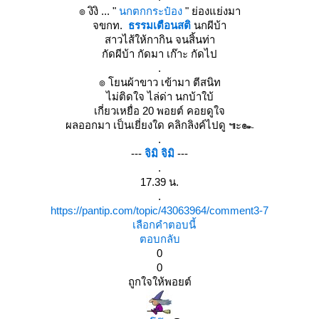
๏ งิงิ ... "
นกตกกระป๋อง
" ย่องแย่งมา
จขกท.
ธรรมเตือนสติ
นกผีบ้า
สาวไส้ให้กากิน จนสิ้นท่า
กัดผีบ้า กัดมา เก๊าะ กัดไป
.
๏ โยนผ้าขาว เข้ามา ตีสนิท
ไม่ติดใจ ไล่ด่า นกบ้าใบ้
เกี่ยวเหยื่อ 20 พอยต์ คอยดูใจ
ผลออกมา เป็นเยี่ยงใด คลิกลิงค์ไปดู ๚ะ๛
.
---
จิมิ จิมิ
---
.
17.39 น.
.
https://pantip.com/topic/43063964/comment3-7
เลือกคำตอบนี้
ตอบกลับ
0
0
ถูกใจให้พอยต์