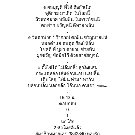
.
๏ ผลบุญดี ที่ได้ ถือกำเนิด
จุติกาย มาเกิด ในโลกนี้
ถ้วนทศมาศ หลับฝัน ในครรภ์ชนนี
ตกฟาก ขวัญหนี ดีหาย พลัน
.
๏ วันตกฟาก * ว้ากกก! ตกฝัน ขวัญหายแน่
หมอตำแย ตบตูด ร้องไห้ลั่น
ชคดี ที่ ปูย่า ตายาย ช่วยพัน
ผูกขวัญ ข้อมือไว้ ด้วยสายสิญจน์
.
๏ ตั้งไข่ได้ ไม่ล้มกลิ้ง ลูกลิงแสม
กระแตหลอ เล่นซ่อนแอบ แลบลิ้น
เติบใหญ่ ไฝ่ฝัน ทำมา หากิน
ปล้อนปลิ้น หลอกล้อ โอ้หนอ คนเรา ๚ะ๛
.
16.43 น.
ตอบกลับ
0
1
นกโก๊ก
2 ชั่วโมงที่แล้ว
สมาชิกหมายเลข 3842840 หลงรัก