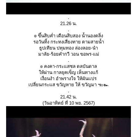
.
21.26 น.
.
๏ ขึ้นสิบค่ำ เดือนสิบสอง น้ำนองตลิ่ง
รอวันทิ้ง กระทงเสี่ยงทาย ตามสายน้ำ
ธูปเทียน ปทุมทอง ล่องลอย-นำ
มาลัย-ร้อยคำกวี วอน ขอพร-แม่
.
๏ คงคา-กระแสชล ดลบันดาล
ห้ผ่าน กาลยุคเข็ญ เห็นทางแก้
เงื่อนงำ อำพรางใจ ให้ผันแปร
เปลี่ยนกระแส ขวัญหาย ให้ ขวัญมา ๚ะ๛
.
21.42 น.
(วันอาทิตย์ ที่ 10 พย. 2567)