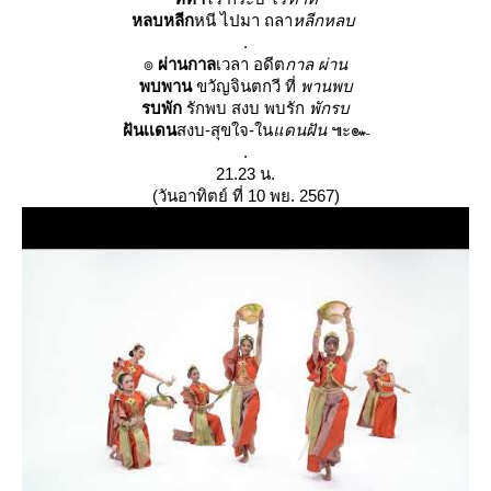
หลบหลีก
หนี ไปมา ถลา
หลีกหลบ
.
๏
ผ่านกาล
เวลา อดีต
กาล ผ่าน
พบพาน
ขวัญจินตกวี ที่
พานพบ
รบพัก
รักพบ สงบ พบรัก
พักรบ
ฝันเเดน
สงบ-สุขใจ-ใน
ดนฝัน
๚ะ๛
.
21.23 น.
(วันอาทิตย์ ที่ 10 พย. 2567)