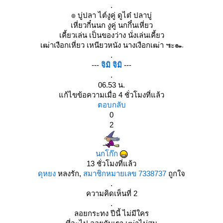
.
๏ บู่ปลา ไต์งูคู่ ดูไต๋ ปลาบู่
เหี่ยวกี๋นนก งูคู่ นกกึ๋นเหี่ยว
เคี้ยวเล่น เป็นของว่าง นั่งเล่นเคี้ยว
เฒ่าเงือกเหี่ยว เหนียวหนัง นางเงือกเฒ่า ๚ะ๛
.
---
จิมิ จิมิ
---
.
06.53 น.
ก้ไขข้อความเมื่อ 4 ชั่วโมงที่แล้ว
ตอบกลับ
0
2
นกโก๊ก
13 ชั่วโมงที่แล้ว
ดุหยง
หลงรัก,
สมาชิกหมายเลข 7338737
ถูกใจ
.
ความคิดเห็นที่ 2
.
ลอยกระทง ปีนี้ ไม่มีใคร