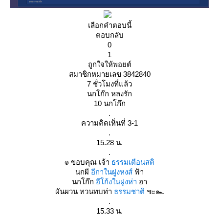
เลือกคำตอบนี้
ตอบกลับ
0
1
ถูกใจให้พอยต์
สมาชิกหมายเลข 3842840
7 ชั่วโมงที่แล้ว
นกโก๊ก หลงรัก
10 นกโก๊ก
.
ความคิดเห็นที่ 3-1
.
15.28 น.
.
๏ ขอบคุณ เจ้า
ธรรมเตือนสติ
นกผี
อีกาในฝูงหงส์
ฟ้า
นกโก๊ก
อีโก้งในฝูงห่า
ฮา
ผันผวน ทวนทบท่า
ธรรมชาติ
๚ะ๛
.
15.33 น.