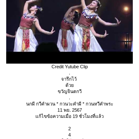
Credit Yutube Clip
.
จารึกไว้
ด้ว
ขวัญจินตกวี
.
นกผี กวีคำผวน * กวนวะคำผี * กวนหวีคำพระ
11 พย. 2567
ก้ไขข้อความเมื่อ 19 ชั่วโมงที่แล้ว
2
4