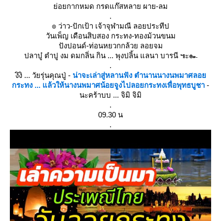
่อยกากหมด กรดแก๊สหลาย ผาย-ลม
.
๏ ว่าว-ปักเป้า เจ้าจุฬามณี ลอยประทีป
วันเพ็ญ เดือนสิบสอง กระทง-ทองม้วนขนม
ปังปอนด์-ท่อนหยวกกล้วย ลอยจม
ปลาบู๋ ตำปู งม ดมกลิ่น กิน ... พุงปลิ้น แลนา บารนี ๚ะ๛
.
งิงิ ... วัยรุ่นคุณปู่ -
น่าจะเล่าสู่หลานฟัง ตำนานนางนพมาศลอ
กระทง ... แล้วให้นางนพมาศน้อยจูงไปลอยกระทงเพื่อพุทธบูชา
-
นะคร้าบบ ... จิมิ จิมิ
.
09.30 น
.