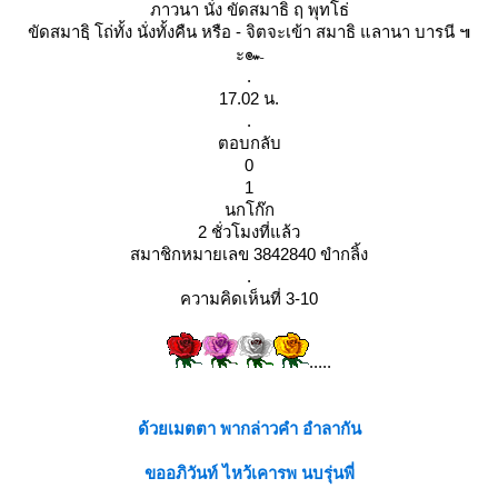
ภาวนา นั่ง ขัดสมาธิ ฤ พุทโธ่
ขัดสมาธฺิ โถ่ทั้ง นั่งทั้งคืน หรือ - จิตจะเข้า สมาธิ แลานา บารนี ๚
ะ๛
.
17.02 น.
.
ตอบกลับ
0
1
นกโก๊ก
2 ชั่วโมงที่แล้ว
สมาชิกหมายเลข 3842840 ขำกลิ้ง
.
ความคิดเห็นที่ 3-10
.....
ด้วยเมตตา พากล่าวคำ อำลากัน
ขออภิวันท์ ไหว้เคารพ นบรุ่นพี่