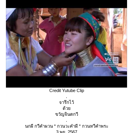
Credit Yutube Clip
.
จารึกไว้
ด้ว
ขวัญจินตกวี
.
นกผี กวีคำผวน * กวนวะคำผี * กวนหวีคำพระ
3 พย. 2567