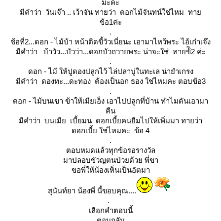
มะคะ
มีคำว่า วันเจ๊า .. เว้าจัน ทายว่า ดอกไม้จันทน์ใช่ไหม ทา
ข้อ1ค่ะ
.
ช้อที่2...ดอก - ไม้บ้า หน้าติดขี้วัวเนี่ยนะ เอามาไหว้พระ ไอ้เก๋าเจ๊ง
มีคำว่า บ้าวัว...บัวว่า...ดอกบัวถวายพระ น่าจะใช่ ทายข้ิ2 ค่ะ
.
ดอก - ไม้ ให้ปูดองปลูกไว้ ไล่ปลาบู่ในทะเล น่ายำเกรง
มีคำว่า ดองทะ...ดะทอง ต้องเป็นอก ธอง ใช่ไหมคะ ตอบข้อ3
.
ดอก - ไม้บนเขา ข้าให้เมียเอ็ง เอาไปปลูกที่บ้าน ทำไมดันเอามา
คืน
มีคำว่า บนเมีย เบี้ยมน ดอกเบี้ยคนยืมไปให้เพิ่มมา ทายว่า
ดอกเบี้ย ใช่ไหมคะ ข้อ 4
.
ตอบหมดแล้วทุกข้อรอรางวัล
มาปลอบขัวญตนป่วยด้วย พี่ขา
ขอพี่ให้น้องเห็นเป็นอัตมา
สุนันท์ยา น้องพี่ นี้ขอบคุณ....
.
เลือกคำตอบนี้
ตอบกลับ