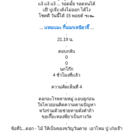
ง้ แง้ แง้ ... รอดมั้ย รอดจนได้
เอ๊! บู่เจ๊ง เด้งไม่ออก ได้ไง
ชคดี วันนี้ได้ 15 พอยต์ ๚ะ๛
.
...
หมแมะ กึ๋นนกเหนียวจิ๊
...
.
21.19 น.
.
ตอบกลับ
0
0
นกโก๊ก
4 ชั่วโมงที่แล้ว
.
ความคิดเห็นที่ 4
.
ดอกอะไรหลายหมู่ แอบดูก่อน
จไหวอ่อนคิดความตามปัญหา
หวังร่วมด้วยช่วยทายดั่งคำถ้า
ขอเกึ๊ยะทองพี่ยาเป็นรางวัล
.
ข้อที่1...ดอก - ไม้ ให้เป็นของขวัญวันตาย เอาไหม บู๋ เก๋งเจ๊า