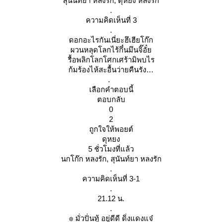
สุนันท์ยา หลงรัก, ดุหยง หลงรัก
.
ความคิดเห็นที่ 3
.
ดอกอะไรกันเนี่ยะฮึเฮียโก๊ก
ผวนหลุดโลกไร้กึ๋นมึนจิ๊อั๋
รื้อพลิกโลกโศกเศร้ามิพบไร
ก้มร้องไห้สะอื้นว่ายคืนรัง
.
เลือกคำตอบนี้
ตอบกลับ
0
2
ถูกใจให้พอยต์
ดุหยง
5 ชั่วโมงที่แล้ว
นกโก๊ก หลงรัก, สุนันท์ยา หลงรัก
.
ความคิดเห็นที่ 3-1
.
21.12 น.
.
๏ มั่วปั่นทู้ อยู่ดีดี ดิ่งแดงแจ๋