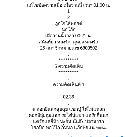
ก้ไขข้อความเมื่อ เมื่อวานนี้ เวลา 01:00 น.
1
2
ถูกใจให้พอยต์
นกโก๊ก
เมื่อวานนี้ เวลา 00:21 น.
สุนันท์ยา หลงรัก, ดุหยง หลงรัก
25 สมาชิกหมายเลข 6803502
.
***********
5 ความคิดเห็น
***********
.
ความคิดเห็นที่ 1
.
02.36
.
๏ ดอกอีแล่กฉุยฉุย แขกบู๋ ไตํไม่แหลก
ดอกอีลุ่ยฉุยแฉก รอไต๋บู่แขก แดร๊กกึ๋นนก
ดร๊กแค่ยี่ห้า นะอั้น นั่นอ๊ะ ปลานารก
ฮกป๊ก หกโป๊ก กึ๋นนก แก้กษัยแน ๚ะ๛
.