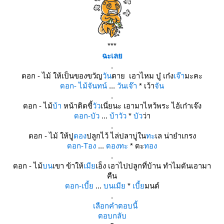
***
ฉะเล
.
ดอก - ไม้ ให้เป็นของขวัญ
วัน
ตาย เอาไหม บู๋ เก๋ง
เจ๊า
มะคะ
ดอก- ไม้จันทน์
...
วันเจ๊า
* เว้า
จัน
.
ดอก - ไม้
บ้า
หน้าติดขี้
วัว
เนี่ยนะ เอามาไหว้พระ ไอ้เก๋าเจ๊ง
ดอก-บัว
...
บ้าวัว
*
บัว
ว่า
.
ดอก - ไม้ ให้ปู
ดอง
ปลูกไว้ ไล่ปลาบู่ใน
ทะ
เล น่ายำเกรง
ดอก-Tอง
...
ดองทะ
* ดะ
ทอง
.
ดอก - ไม้
บน
เขา ข้าให้
เมี
เอ็ง เอาไปปลูกที่บ้าน ทำไมดันเอามา
คืน
ดอก-เบี้
...
บนเมี
*
เบี้
มนต์
.
เลือกคำตอบนี้
ตอบกลับ