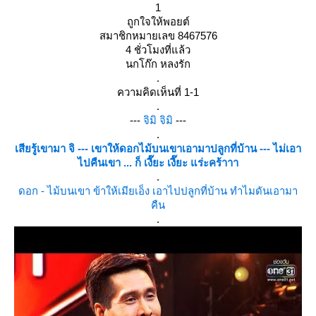
1
ถูกใจให้พอยต์
สมาชิกหมายเลข 8467576
4 ชั่วโมงที่แล้ว
นกโก๊ก หลงรัก
.
ความคิดเห็นที่ 1-1
.
---
จิมิ จิมิ
---
.
เสียรู้เขามา จิ --- เขาให้ดอกไม้บนเขาเอามาปลูกที่บ้าน --- ไม่เอา
ไปคืนเขา ... ก็ เงี๊ยะ เงี๊ยะ แร่ะคร้าาา
.
ดอก - ไม้บนเขา ข้าให้เมียเอ็ง เอาไปปลูกที่บ้าน ทำไมดันเอามา
คืน
.