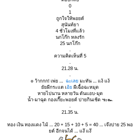
0
1
ถูกใจให้พอยต์
สุนันท์ยา
4 ชั่วโมงที่แล้ว
นกโก๊ก หลงรัก
25 นกโก๊ก
.
ความคิดเห็นที่ 5
.
21.28 น.
.
๏ ว้ากกก! เพ่ย ...
ฉะเล
มะทัน ... แง้ แง้
ัยผีกระแต เ
อ้
ผีเฉื้อฉะหมุด
หายไปนาน หลายวัน ดันแอบ-มุด
น้ำ-มาฉุด กองเกี๊ยะพอยต์ ปายกินเช้ด ๚ะ๛
.
21.35 น.
ทอง เงิน ทองแดง ไม้ ... 20 + 15 + 10 + 5 = 40 ... เจ๊งปาย 25 พอ
ต์ อีกจนได้ ... แง๊ แง๊