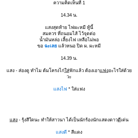
ความคิดเห็นที่ 1
14.34 น.
สงสุดท้าย ไฟผะหมี ทู้นี้
สมควร ที่ถนอมไส้ ไว้จุดต่อ
น้ำมันหล่อ เลี้ยงไฟ เหลือไม่พอ
ขอ
ฉะเล
ล้วหนอ ปิด ผ. ผะหมี
14.39 น.
สง - ส่องดู ทำไม ต้มโครงไก่
ส่
ฟักแล้ว ต้องเอา
ฟง
อะไรใส่ด้ว
วะ
สงไฟ
* ใส่แฟง
สง
- รุ้งสีใดนะ ทำให้สาวนา ได้เป็นนักร้องนักแสดงดาว
ดี
เด่น
สงดี
* สีแดง