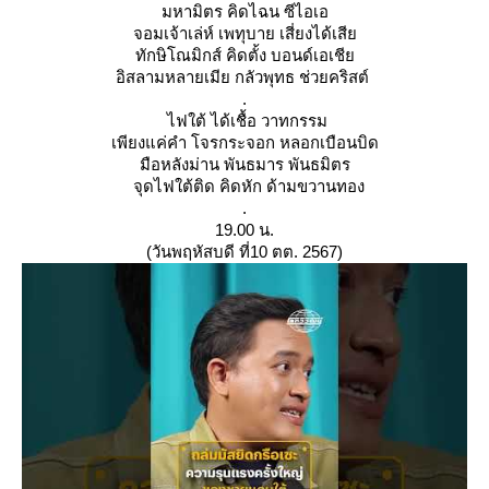
มหามิตร คิดไฉน ซีไอเอ
จอมเจ้าเล่ห์ เพทุบาย เสี่ยงได้เสี
ทักษิโณมิกส์ คิดตั้ง บอนด์เอเชี
อิสลามหลายเมีย กลัวพุทธ ช่วยคริสต์
.
ไฟใต้ ได้เชื้อ วาทกรรม
เพียงแค่คำ โจรกระจอก หลอกเบือนบิด
มือหลังม่าน พันธมาร พันธมิตร
จุดไฟใต้ติด คิดหัก ด้ามขวานทอง
.
19.00 น.
(วันพฤหัสบดี ที่10 ตต. 2567)