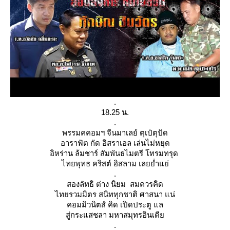
.
18.25 น.
.
พรรมคคอมฯ จีนมาเลย์ ตุเป๋ตุปัด
อาราฟัต กัด อิสราเอล เล่นไม่หยุด
อิหร่าน ล้มชาร์ สัมพันธไมตรี โทรมทรุด
ไทยพุทธ คริสต์ อิสลาม เลยย่ำแย่
.
สองลัทธิ ต่าง นิยม สมควรคิด
ไทยรวมมิตร สนิททุกชาติ ศาสนา แน่
คอมมิวนิตส์ คิด เปิดประตู แล
สู่กระแสชลา มหาสมุทรอินเดี
.