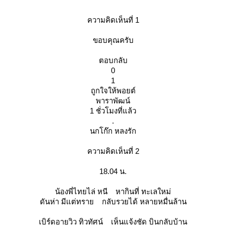
ความคิดเห็นที่ 1
ขอบคุณครับ
ตอบกลับ
0
1
ถูกใจให้พอยต์
พาราพัฒน์
1 ชั่วโมงที่แล้ว
.
นกโก๊ก หลงรัก
ความคิดเห็นที่ 2
18.04 น.
น้องพี่ไทยไล่ หนี หากินที่ ทะเลใหม่
ดันห่า มีแต่ทราย กลับรวยได้ หลายหมื่นล้าน
เบิร์ดอายวิว ทิวทัศน์ เห็นแจ้งชัด บินกลับบ้าน