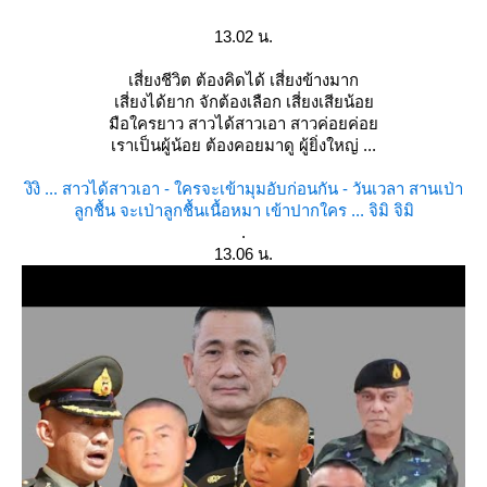
13.02 น.
เสี่ยงชีวิต ต้องคิดได้ เสี่ยงข้างมาก
เสี่ยงได้ยาก จักต้องเลือก เสี่ยงเสียน้อ
มือใครยาว สาวได้สาวเอา สาวค่อยค่อ
เราเป็นผู้น้อย ต้องคอยมาดู ผู้ยิ่งใหญ่ ...
งิงิ ... สาวได้สาวเอา - ใครจะเข้ามุมอับก่อนกัน - วันเวลา สานเป่า
ลูกชื้น จะเป่าลูกชื้นเนื้อหมา เข้าปากใคร ... จิมิ จิมิ
.
13.06 น.