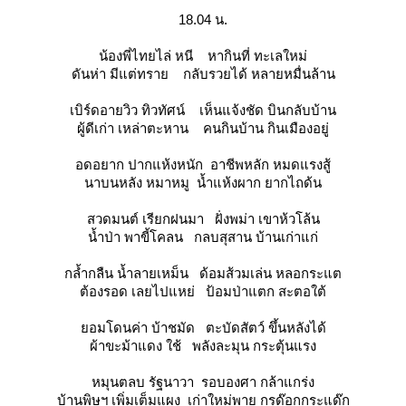
18.04 น.
น้องพี่ไทยไล่ หนี หากินที่ ทะเลใหม่
ดันห่า มีแต่ทราย กลับรวยได้ หลายหมื่นล้าน
เบิร์ดอายวิว ทิวทัศน์ เห็นแจ้งชัด บินกลับบ้าน
ผู้ดีเก่า เหล่าตะหาน คนกินบ้าน กินเมืองอยู่
อดอยาก ปากแห้งหนัก อาชีพหลัก หมดแรงสู้
นาบนหลัง หมาหมู น้ำแห้งผาก ยากไถด้น
สวดมนต์ เรียกฝนมา ฝั่งพม่า เขาห้วโล้น
น้ำป่า พาขี้โคลน กลบสุสาน บ้านเก่าแก่
กล้ำกลืน น้ำลายเหม็น ด้อมส้วมเล่น หลอกระแต
ต้องรอด เลยไปแหย่ ป้อมป่าแตก สะตอใต้
อมโดนค่า บ้าชมัด ตะบัดสัตว์ ขึ้นหลังได้
ผ้าขะม้าแดง ใช้ พลังละมุน กระตุ้นแรง
หมุนตลบ รัฐนาวา รอบองศา กล้าแกร่ง
บ้านพิษฯ เพิ่มเต็มแผง เก่าใหม่พาย กรด๊อกกระแด๊ก