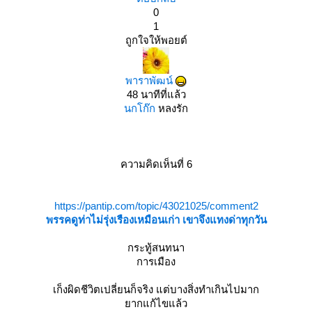
0
1
ถูกใจให้พอยต์
พาราพัฒน์
48 นาทีที่แล้ว
นกโก๊ก
หลงรัก
ความคิดเห็นที่ 6
https://pantip.com/topic/43021025/comment2
พรรคดูท่าไม่รุ่งเรืองเหมือนเก่า เขาจึงแทงด่าทุกวัน
กระทู้สนทนา
การเมือง
เก็งผิดชีวิตเปลี่ยนก็จริง แต่บางสิ่งทำเกินไปมาก
ากแก้ไขแล้ว