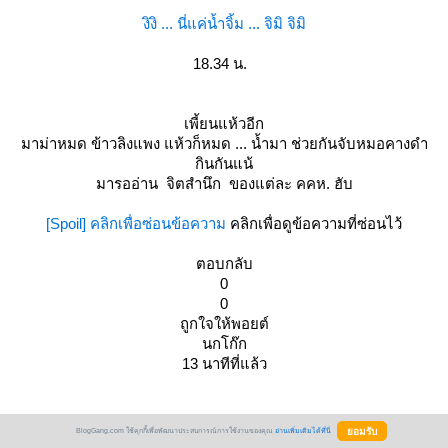
งิงิ ... นี่แค่น้ำจิ้ม ... จิมิ จิมิ
18.34 น.
เพี้ยนแห้วอีก
มาม่าหมด ข้าวลิงแพง แห้วก็หมด ... น้ำมา ช่วยกันจับหมอคางดำ
กินกันแน้
มารออ่าน จิตสำนึก ของแต่ละ คคห. ฮับ
[Spoil] คลิกเพื่อซ่อนข้อความ
คลิกเพื่อดูข้อความที่ซ่อนไว้
ตอบกลับ
0
0
ถูกใจให้พอยต์
นกโก๊ก
13 นาทีที่แล้ว
18.46 น.
BlogGang.com ใช้คุกกี้เพื่อพัฒนาประสบการณ์การใช้งานของคุณ
อ่านเพิ่มเติมได้ที่นี่