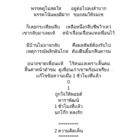
พรรคดูไม่สดใส อยู่ต่อไปคงลำบาก
พรรคโน้นพอผีฝาก ขอถล่มให้จมเซ
ก็เลยกระเทียมลีบ เหลือหนึ่งกลีบชีพว้าเหว่
เขากลับมาเลยเห้ หน้าเจื่อนเจื่อนแทงเพื่อนไว้
มีบ้านไม่อาจกลับ คือผลลัพธ์ต้องรับไป
เหตุการณ์พลิกผันไกล ต้องฝืนยิ้มกลืนคารม
อนาถขาดเพื่อนแท้ ไร้คนแลเพราะลิ้นคม
สิ้นค่าหน้าดำขม ดูเพื่อนเก่าเขาพร้อมเพรียง .
ก้ไขข้อความเมื่อ 1 ชั่วโมงที่แล้ว
0
1
ถูกใจให้พอยต์
พาราพัฒน์
1 ชั่วโมงที่แล้ว
นกโก๊ก หลงรัก
***********
2 ความคิดเห็น
***********