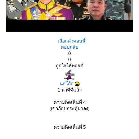
เลือกคำตอบนี้
ตอบกลับ
0
0
ถูกใจให้พอยต์
นกโก๊ก
1 นาทีที่แล้ว
ความคิดเห็นที่ 4
(เขาก๊อปกระทู้มาลง)
ความคิดเห็นที่ 5