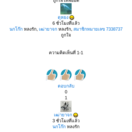
ถูกใจให้พอยต์
ดุหยง
6 ชั่วโมงที่แล้ว
นกโก๊ก
หลงรัก,
เฒ่ายาจก
หลงรัก,
สมาชิกหมายเลข 7338737
ถูกใจ
ความคิดเห็นที่ 1-1
ตอบกลับ
0
1
เฒ่ายาจก
3 ชั่วโมงที่แล้ว
นกโก๊ก
หลงรัก