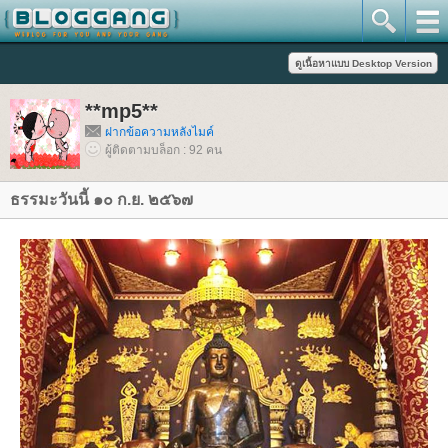
**mp5**
ฝากข้อความหลังไมค์
ผู้ติดตามบล็อก : 92 คน
ธรรมะวันนี้ ๑๐ ก.ย. ๒๕๖๗