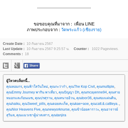
...............................................
ขอขอบคุณที่มาจาก :
เพื่อน LINE
ภาพประกอบจาก :
วัดพระแก้ว (เชียงราย)
Create Date :
10 กันยายน 2567
Last Update :
10 กันยายน 2567 9:25:57 น.
Counter :
1022 Pageviews.
Comments :
18
ผู้โหวตบล็อกนี้...
คุณหอมกร
,
คุณฟ้าใสวันใหม่
,
คุณกะว่าก๋า
,
คุณThe Kop Civil
,
คุณmultiple
,
คุณEmmy Journey พากิน พาเที่ยว
,
คุณปัญญา Dh
,
คุณmcayenne94
,
คุณสา
หมอกและก้อนเมฆ
,
คุณปรศุราม
,
คุณทนายอ้วน
,
คุณtoor36
,
คุณสองแผ่นดิน
,
คุณhaiku
,
คุณSweet_pills
,
คุณดอยสะเก็ด
,
คุณkae+aoe
,
คุณcatt.&.cattleya..
,
คุณNior Heavens Five
,
คุณnewyorknurse
,
คุณข้าน้อยคาราวะ
,
คุณอาจารย์
สุวิมล
,
คุณแมวเซาผู้น่าสงสาร
,
คุณtanjira