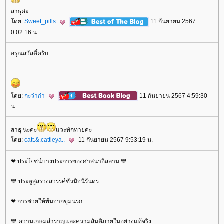
สาธุค่ะ
ดย:
Sweet_pills
11 กันยายน 2567
0:02:16 น.
อรุณสวัสดิ์ครับ
ดย:
กะว่าก๋า
11 กันยายน 2567 4:59:30
น.
สาธุ นะคะ
วะทักทายคะ
ดย:
catt.&.cattleya..
11 กันยายน 2567 9:53:19 น.
❤ ประโยชน์บางประการของศาสนาอิสลาม 💙
💙 ประตูสู่สรวงสวรรค์ชั่วนิจนิรันดร
❤ การช่วยให้พ้นจากขุมนรก
💙 ความเกษมสำราญและความสันติภายในอย่างแท้จริง