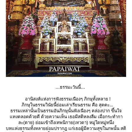
ธรรมะวันนี้
อานิสงส์แห่งการฟังธรรมเนืองๆ ภิกษุทั้งหลาย !
ภิกษุในธรรมวินัยนี้ย่อมเล่าเรียนธรรม คือ สุตตะ...
ธรรมเหล่านั้นเป็นธรรมอันภิกษุนั้นฟังเนืองๆ คล่องปาก ขึ้นใจ
ทงตลอดด้วยดี ด้วยความเห็น เธอมีสติหลงลืม เมื่อกระทำกา
ละ(ตาย) ย่อมเข้าถึงเทพนิกาย(เทวดา) หมู่ใดหมู่หนึ่ง
บทแห่งธรรมทั้งหลายย่อมปรากฎ แก่เธอผู้มีความสุขในภพนั้น สติ