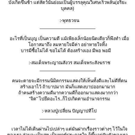
บังเกิดขึ้นช้า แต่สัตว์นั้นย่อมเป็นผู้บรรลุคุณวิเศษเร็วพลัน(อริยะ
บุคคล)
:-พุทธวจน
_______________________
อะไรที่เป็นบุญ เป็นความดี แม้เพียงเล็กน้อยนิดเดียวก็พึงทำ เมื่อ
อกาสมาถึง ลมหายใจมีค่า อย่าหายใจทิ้ง
บารมีซื้อไม่ได้ ขอไม่ได้ ต้องสร้างเอง มีพอ พอมี
:-สมเด็จพระญาณสังวร สมเด็จพระสังฆราช
_______________________
คนจะตายจะมีกรรมนิมิตกรรมแสดงให้เห็นทั้งดีและไม่ดีที่ตน
สร้างเอาไว้ ถ้าบาปมาก มันก็แสดงบาปออกมามาก
ถ้าคนสร้างความดีมากความดีก็ออกมาแสดงมากกว่า
"จิต" ไปยึดอะไร..ก็ไปเกิดตามอำนาจกรรม
:-หลวงปู่เปลี่ยน ปัญญาปทีโป
_______________________
เวลาไม่ได้เดินผ่านไปเปล่าๆ แต่มันฝากเรื่องราวต่างๆ ไว้ในใจ
ของเรา ส่วนจะเป็นสุข เป็นทุกข์ประการใด ก็ขึ้นอยู่กับตัวของเรา