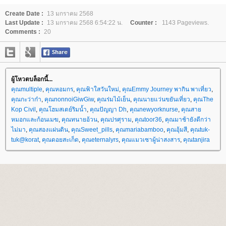
Create Date :
13 มกราคม 2568
Last Update :
13 มกราคม 2568 6:54:22 น.
Counter :
1143 Pageviews.
Comments :
20
ผู้โหวตบล็อกนี้...
คุณmultiple
,
คุณหอมกร
,
คุณฟ้าใสวันใหม่
,
คุณEmmy Journey พากิน พาเที่ยว
,
คุณกะว่าก๋า
,
คุณnonnoiGiwGiw
,
คุณร่มไม้เย็น
,
คุณนายแว่นขยันเที่ยว
,
คุณThe
Kop Civil
,
คุณโฮมสเตย์ริมน้ำ
,
คุณปัญญา Dh
,
คุณnewyorknurse
,
คุณสา
หมอกและก้อนเมฆ
,
คุณทนายอ้วน
,
คุณปรศุราม
,
คุณtoor36
,
คุณมาช้ายังดีกว่า
ไม่มา
,
คุณสองแผ่นดิน
,
คุณSweet_pills
,
คุณmariabamboo
,
คุณอุ้มสี
,
คุณtuk-
tuk@korat
,
คุณดอยสะเก็ด
,
คุณeternalyrs
,
คุณแมวเซาผู้น่าสงสาร
,
คุณtanjira