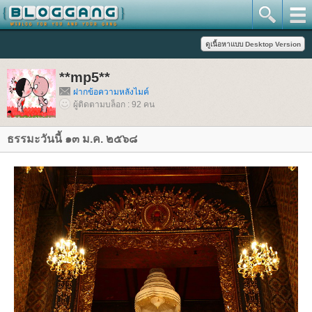
**mp5**
ฝากข้อความหลังไมค์
ผู้ติดตามบล็อก : 92 คน
ธรรมะวันนี้ ๑๓ ม.ค. ๒๕๖๘