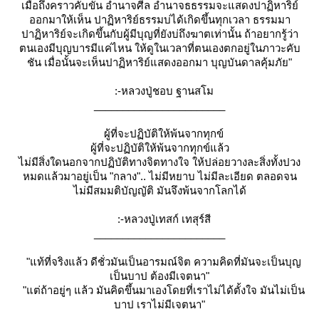
เมื่อถึงคราวคับขัน อำนาจศีล อำนาจธธรรมจะแสดงปาฏิหาริย์
ออกมาให้เห็น ปาฏิหาริย์ธรรมบ่ได้เกิดขึ้นทุกเวลา ธรรมมา
ปาฏิหาริย์จะเกิดขึ้นกับผู้มีบุญที่ยังบ่ถึงฆาตเท่านั้น ถ้าอยากรู้ว่า
ตนเองมีบุญบารมีแค่ไหน ให้ดูในเวลาที่ตนเองตกอยู่ในภาวะคับ
ชัน เมื่อนั้นจะเห็นปาฏิหาริย์แสดงออกมา บุญบันดาลคุ้มภัย"
:-หลวงปู่ชอบ ฐานสโม
_______________________
ผู้ที่จะปฏิบัติให้พ้นจากทุกข์
ผู้ที่จะปฏิบัติให้พ้นจากทุกข์แล้ว
ไม่มีสิ่งใดนอกจากปฏิบัติทางจิตทางใจ ให้ปล่อยวางละสิ่งทั้งปวง
หมดแล้วมาอยู่เป็น "กลาง".. ไม่มีหยาบ ไม่มีละเอียด ตลอดจน
ไม่มีสมมติบัญญัติ มันจึงพ้นจากโลกได้
:-หลวงปู่เทสก์ เทสุร์สี
_______________________
"แท้ที่จริงแล้ว ดีชั่วมันเป็นอารมณ์จิต ความคิดที่มันจะเป็นบุญ
เป็นบาป ต้องมีเจตนา"
"แต่ถ้าอยู่ๆ แล้ว มันคิดขึ้นมาเองโดยที่เราไม่ได้ตั้งใจ มันไม่เป็น
บาป เราไม่มีเจตนา"