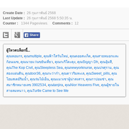
Create Date :
26 กุมภาพันธ์ 2568
Last Update :
26 กุมภาพันธ์ 2568 5:50:35 น.
Counter :
1344 Pageviews.
Comments :
12
ผู้โหวตบล็อกนี้...
คุณหอมกร
,
คุณmultiple
,
คุณฟ้าใสวันใหม่
,
คุณดอยสะเก็ด
,
คุณสายหมอกและ
ก้อนเมฆ
,
คุณนายแว่นขยันเที่ยว
,
คุณกะริโตะคุง
,
คุณปัญญา Dh
,
คุณอุ้มสี
,
คุณThe Kop Civil
,
คุณSleepless Sea
,
คุณnewyorknurse
,
คุณปรศุราม
,
คุณ
สองแผ่นดิน
,
คุณtoor36
,
คุณกะว่าก๋า
,
คุณดาวริมทะเล
,
คุณSweet_pills
,
คุณ
ฮมสเตย์ริมน้ำ
,
คุณร่มไม้เย็น
,
คุณแมวเซาผู้น่าสงสาร
,
คุณกาปอมซ่า
,
คุณ
สมาชิกหมายเลข 3902534
,
คุณtanjira
,
คุณNior Heavens Five
,
คุณผู้ชายใน
สายลมหนาว
,
คุณTurtle Came to See Me