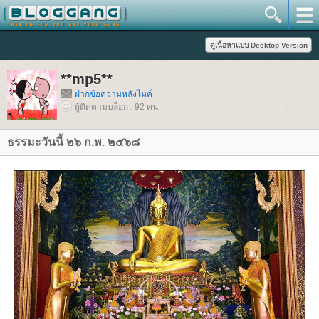
**mp5**
ฝากข้อความหลังไมค์
ผู้ติดตามบล็อก : 92 คน
ธรรมะวันนี้ ๒๖ ก.พ. ๒๕๖๘