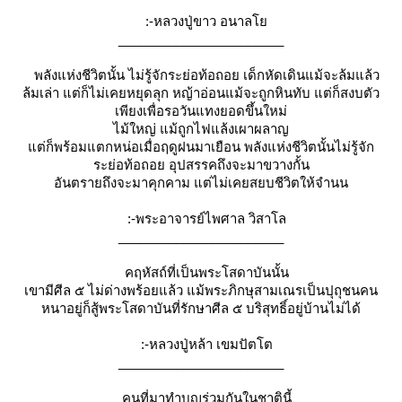
:-หลวงปู่ขาว อนาล
_______________________
พลังแห่งชีวิตนั้น ไม่รู้จักระย่อท้อถอย เด็กหัดเดินแม้จะล้มแล้ว
ล้มเล่า แต่ก็ไม่เคยหยุดลุก หญ้าอ่อนแม้จะถูกหินทับ แต่ก็สงบตัว
เพียงเพื่อรอวันแทงยอดขึ้นใหม่
ไม้ใหญ่ แม้ถูกไฟแล้งเผาผลาญ
ต่ก็พร้อมแตกหน่อเมื่อฤดูฝนมาเยือน พลังแห่งชีวิตนั้นไม่รู้จัก
ระย่อท้อถอย อุปสรรคถึงจะมาขวางกั้น
อันตรายถึงจะมาคุกคาม แต่ไม่เคยสยบชีวิตให้จำนน
:-พระอาจารย์ไพศาล วิสาโล
_______________________
คฤหัสถ์ที่เป็นพระโสดาบันนั้น
เขามีศีล ๕ ไม่ด่างพร้อยแล้ว แม้พระภิกษุสามเณรเป็นปุถุชนคน
หนาอยู่ก็สู้พระโสดาบันที่รักษาศีล ๕ บริสุทธิ์อยู่บ้านไม่ได้
:-หลวงปู่หล้า เขมปัตโต
_______________________
คนที่มาทำบุญร่วมกันในชาตินี้