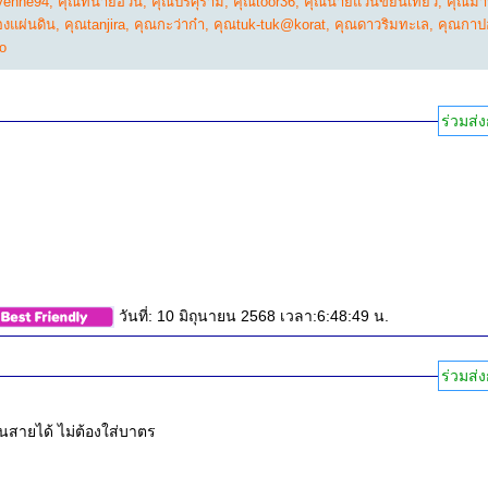
yenne94
,
คุณทนายอ้วน
,
คุณปรศุราม
,
คุณtoor36
,
คุณนายแว่นขยันเที่ยว
,
คุณมาช
งแผ่นดิน
,
คุณtanjira
,
คุณกะว่าก๋า
,
คุณtuk-tuk@korat
,
คุณดาวริมทะเล
,
คุณกาป
o
ร่วมส่ง
วันที่: 10 มิถุนายน 2568 เวลา:6:48:49 น.
ร่วมส่ง
ื่นสายได้ ไม่ต้องใส่บาตร