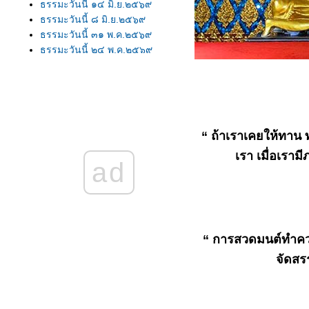
ธรรมะวันนี้ ๑๔ มิ.ย.๒๕๖๙
ธรรมะวันนี้ ๘ มิ.ย.๒๕๖๙
ธรรมะวันนี้ ๓๑ พ.ค.๒๕๖๙
ธรรมะวันนี้ ๒๔ พ.ค.๒๕๖๙
ธรรมะวันนี้ ๑๖ พ.ค.๒๕๖๙
ธรรมะวันนี้ ๙ พ.ค.๒๕๖๙
ธรรมะวันนี้ ๑ พ.ค.๒๕๖๙
ธรรมะวันนี้ ๒๔ เม.ย. ๒๕๖๙
ธรรมะวันนี้ ๑๖ เม.ย.๒๕๖๙
“ ถ้าเราเคยให้ทาน ท
ธรรมะวันนี้ ๑๐ เม.ย.๒๕๖๙
เรา เมื่อเรา
ธรรมะวันนี้ ๒ เม.ย.๒๕๖๙
ad
ธรรมะวันนี้ ๒๖ มี.ค.๒๕๖๙
ธรรมะวันนี้ ๑๘ มี.ค.๒๕๖๙
ธรรมะวันนี้ ๑๑ มี.ค.๒๕๖๙.
ธรรมะวันนี้ ๓ มี.ค.๒๕๖๙
ธรรมะวันนี้ ๒๔ ก พ.๒๕๖๙
“ การสวดมนต์ทำความด
ธรรมะวันนี้ ๑๖ ก.พ. ๒๕๖๙
จัดสร
ธรรมะวันนี้ ๑๐ ก.พ. ๒๕๖๙
ธรรมะวันนี้ ๒ ก.พ.๒๕๖๙
ธรรมะวันนี้ ๒๖ ม.ค. ๒๕๖๙
ธรรมะวันนี้ ๑๘ ม.ค. ๒๕๖๙