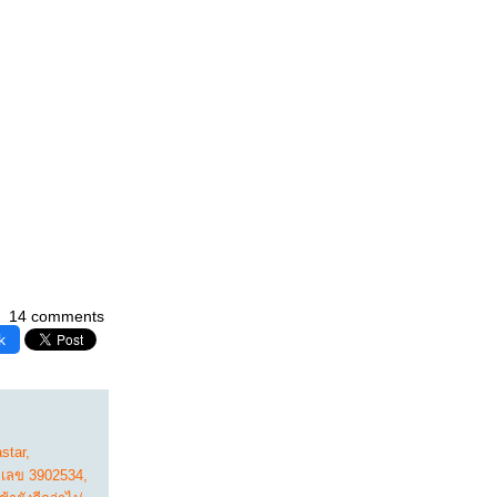
14 comments
k
star
,
เลข 3902534
,