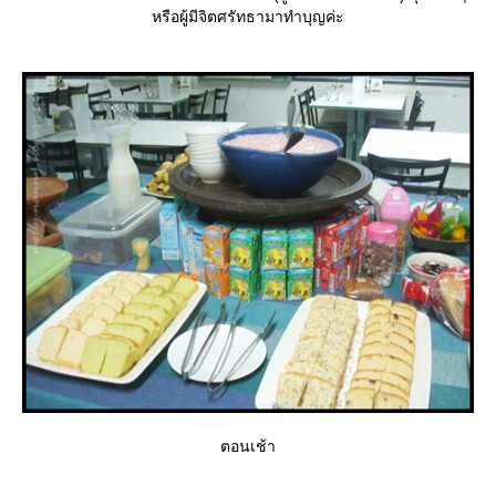
หรือผู้มีจิตศรัทธามาทำบุญค่ะ
ตอนเช้า