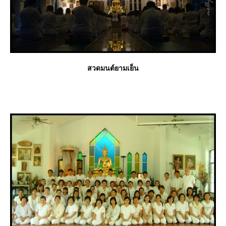
สวดมนต์ยามเย็น