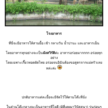
รงอาหาร
ที่นี่จะมีอาหารให้สามมื้อ เช้า กลางวัน น้ำปานะ และอาหารเย็น
ดยอาหารทุกอย่างจะเป็น
มังสวิรัติ
ค่ะ อาหารอร่อยมากกกก อร่อยทุก
อย่าง
ดยเฉพาะเกี๊ยวทอดผัดไทย อร่อยจนอิฉันต้องขอสูตรจากแม่ครัวเล
หล่ะค่ะ
ปกติอาหารแต่ละมื้อจะมีจัดไว้ให้ตามโต๊ะที่นั่ง
นส่วนโต๊ะกลางจะเป็นอาหารที่โยคี (ผู้ที่เคยมาวิปัสสนา) รุ่นก่อนๆ