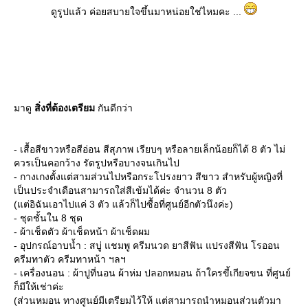
ดูรูปแล้ว ค่อยสบายใจขึ้นมาหน่อยใช่ไหมคะ ...
มาดู
สิ่งที่ต้องเตรียม
กันดีกว่า
- เสื้อสีขาวหรือสีอ่อน สีสุภาพ เรียบๆ หรือลายเล็กน้อยก็ได้ 8 ตัว ไม่
ควรเป็นคอกว้าง รัดรูปหรือบางจนเกินไป
- กางเกงตั้งแต่สามส่วนไปหรือกระโปรงยาว สีขาว สำหรับผู้หญิงที่
เป็นประจำเดือนสามารถใส่สีเข้มได้ค่ะ จำนวน 8 ตัว
(แต่อิฉันเอาไปแค่ 3 ตัว แล้วก็ไปซื้อที่ศูนย์อีกตัวนึงค่ะ)
- ชุดชั้นใน 8 ชุด
- ผ้าเช็ดตัว ผ้าเช็ดหน้า ผ้าเช็ดผม
- อุปกรณ์อาบน้ำ : สบู่ แชมพู ครีมนวด ยาสีฟัน แปรงสีฟัน โรออน
ครีมทาตัว ครีมทาหน้า ฯลฯ
- เครื่องนอน : ผ้าปูที่นอน ผ้าห่ม ปลอกหมอน ถ้าใครขี้เกียจขน ที่ศูนย์
ก็มีให้เช่าค่ะ
(ส่วนหมอน ทางศูนย์มีเตรียมไว้ให้ แต่สามารถนำหมอนส่วนตัวมา