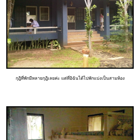
กุฎิที่พักมีหลายกุฎิเลยค่ะ แต่ที่อิฉันได้ไปพักแบ่งเป็นสามห้อง