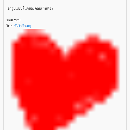
เอารูปแบบในกล่องคอมเม้นท์อ่ะ
ชอบ ชอบ
ดย:
หัวใจสีชมพู