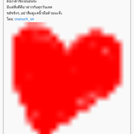
ต้องได้ใช้แน่นอนจ่ะ
มีแต่สิ่งดีดีมาฝากกันทุกวันเลล
ขยัขจิงๆ..อย่าลืมดูแลนิ้วมือด้วยนะจ๊ะ
ดย:
oranuch_sri