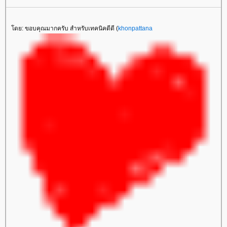
ดย: ขอบคุณมากครับ สำหรับเทคนิคดีดี (
khonpattana