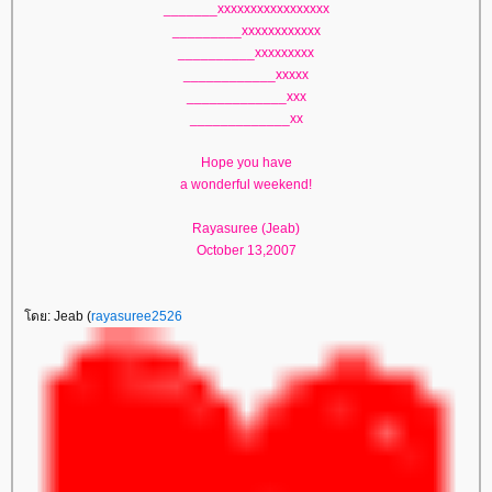
_______xxxxxxxxxxxxxxxxx
_________xxxxxxxxxxxx
__________xxxxxxxxx
____________xxxxx
_____________xxx
_____________xx
Hope you have
a wonderful weekend!
Rayasuree (Jeab)
October 13,2007
ดย: Jeab (
rayasuree2526