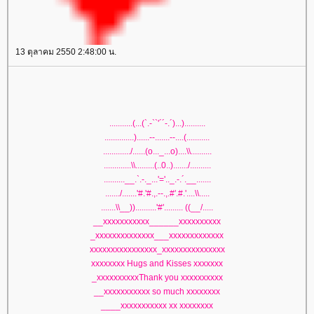
13 ตุลาคม 2550 2:48:00 น.
...........(...(`.-``'´´-.´)...)..........
..............)......--.......--....(...........
............./......(o..._...o)....\\..........
.............\\.........(..0..)......./..........
..........__.`.-._...'='.._.-.´.__.......
......./.......'#.'#.,.--.,.#'.#.'....\\.....
.......\\__))..........'#'......... ((__/.....
__xxxxxxxxxxx______xxxxxxxxxx
_xxxxxxxxxxxxxx___xxxxxxxxxxxxx
xxxxxxxxxxxxxxxx_xxxxxxxxxxxxxxx
xxxxxxxx Hugs and Kisses xxxxxxx
_xxxxxxxxxxThank you xxxxxxxxxx
__xxxxxxxxxxx so much xxxxxxxx
____xxxxxxxxxxx xx xxxxxxxx