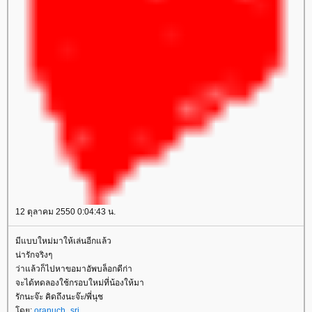
12 ตุลาคม 2550 0:04:43 น.
มีแบบใหม่มาให้เล่นอีกแล้ว
น่ารักจริงๆ
ว่าแล้วก็ไปหาขอมาอัพบล็อกดีก่า
จะได้ทดลองใช้กรอบใหม่ที่น้องให้มา
รักนะจ๊ะ คิดถึงนะจ๊ะ/พี่นุช
ดย:
oranuch_sri