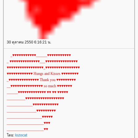
30 ตุลาคม 2550 6:16:21 น.
_♥♥♥♥♥♥♥♥♥♥♥______♥♥♥♥♥♥♥♥♥♥♥
_ ♥♥♥♥♥♥♥♥♥♥♥♥♥♥___♥♥♥♥♥♥♥♥♥♥♥♥♥♥♥
♥♥♥♥♥♥♥♥♥♥♥♥♥♥♥♥♥_♥♥♥♥♥♥♥♥♥♥♥♥♥♥♥♥
♥♥♥♥♥♥♥♥♥♥♥♥ Hungs and Kisses ♥♥♥♥♥♥♥♥
_♥♥♥♥♥♥♥♥♥♥♥♥♥♥ Thank you ♥♥♥♥♥♥♥♥♥
__♥♥♥♥♥♥♥♥♥♥♥♥♥♥♥ so much ♥♥♥♥♥♥♥
______♥♥♥♥♥♥♥♥♥♥♥♥♥ ♥♥ ♥♥ ♥♥♥♥♥
__________♥♥♥♥♥♥♥♥♥♥♥♥♥♥♥♥♥♥
______________♥♥♥♥♥♥♥♥♥♥♥♥
________________♥♥♥♥♥♥♥♥♥
___________________♥♥♥♥♥
____________________♥♥♥
____________________♥♥
ดย:
lozocat