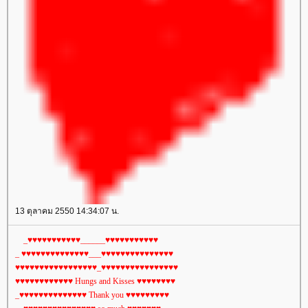
13 ตุลาคม 2550 14:34:07 น.
_♥♥♥♥♥♥♥♥♥♥♥______♥♥♥♥♥♥♥♥♥♥♥
_ ♥♥♥♥♥♥♥♥♥♥♥♥♥♥___♥♥♥♥♥♥♥♥♥♥♥♥♥♥♥
♥♥♥♥♥♥♥♥♥♥♥♥♥♥♥♥♥_♥♥♥♥♥♥♥♥♥♥♥♥♥♥♥♥
♥♥♥♥♥♥♥♥♥♥♥♥ Hungs and Kisses ♥♥♥♥♥♥♥♥
_♥♥♥♥♥♥♥♥♥♥♥♥♥♥ Thank you ♥♥♥♥♥♥♥♥♥