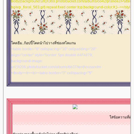
body{background:url(//i360.photobucket.com/albums/oo42/pranee2/Pattern
<table border="0" cellspacing="0" cellpadding="0"
bg/wp_floral_583.gif) repeat fixed center top;background-color:#;}--></style
width="100%" align="center"><tbody><tr><td
align="center" valign="middle">
<table border="0" cellspacing="0" cellpadding="0"
width="100%" align="center"><tbody><tr><td
align="center" valign="middle">
</td></tr></tbody>
คดธีม..ก้อปปี้โคดนำไปวางที่ช่องสโลแกน
</td></tr></tbody>
<table border="0" cellspacing="10" cellpadding="20"
</td></tr></tbody>
align="center" style="border: 5px double #4F4879;
</td></tr></tbody>
background-image:
</td></tr></tbody>
url('//i206.photobucket.com/albums/bb37/tenthousandmiles/rb/rb22.gif')">
<tbody><tr><td><table border="0" cellspacing="5"
cellpadding="5" align="center" style="border: 5px
double #4F4879; background-image:
url('//i206.photobucket.com/albums/bb37/tenthousandmiles/rb/rb22.gif')">
<tbody><tr><td><table border="0" cellspacing="10"
cellpadding="0" width="700" align="center"
style="border: 5px double #4F4879; background-color:
#F7ECCF"><tbody><tr><td align="center"
ส่ข้อความที่ต้องการให้วิ่งๆๆ
valign="middle"><table border="0" cellspacing="5"
cellpadding="5" width="100%" align="center"><tbody>
<tr><td align="center" valign="middle"><img