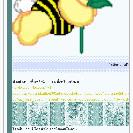
<table border="0" cellspacing="0" cellpadding="0"
width="100%" align="center"><tbody><tr><td
align="center" valign="middle">
</td></tr></tbody>
</td></tr></tbody>
</td></tr></tbody>
</td></tr></tbody>
</td></tr></tbody>
</td></tr></tbody>
ส่ข้อความที่ต้องการให้วิ่งๆๆ
ตัวอย่างของพื้นหลังนำไปวางที่สคริปเอรียค่ะ
<style type="text/css"><!--
body{background:url(//i360.photobucket.com/albums/oo42/pranee2/Patter
bg/wp_floral_389.gif) repeat fixed center top;background-color:#;}--></styl
คดธีม..ก้อปปี้โคดนำไปวางที่ช่องสโลแกน