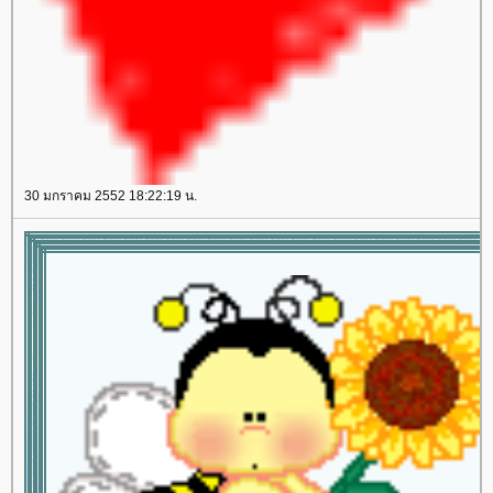
space.com/sozai/valentine/image/va_stp2.gif"
border="0" alt="lozocat" /></td></tr><tr><td
align="center" valign="middle"><table border="0"
cellspacing="0" cellpadding="0" width="100%"
align="center"><tbody><tr><td align="center"
valign="middle" style="background-image:
url('//i394.photobucket.com/albums/pp24/kammoon3/table7/lace01-
yg2-1.gif'); height: 10px"></td></tr><tr><td
align="center" valign="middle" style="background-
30 มกราคม 2552 18:22:19 น.
color: #DFFFBF"><table border="0" cellspacing="0"
cellpadding="1" width="100%" align="center"><tbody>
<tr><td align="center" valign="middle" style="border:
1px dashed #ffffff"><marquee>
ส่ข้อความที่ต้องการให้
วิ่งๆๆ
</marquee>
</td></tr></tbody></table></td></tr><tr><td
align="center" valign="middle" style="background-
image:
url('//i394.photobucket.com/albums/pp24/kammoon3/table7/lace01-
yg2.gif'); height: 10px"></td></tr></tbody></table></td>
</tr></tbody></table><table border="0" cellspacing="0"
cellpadding="0" width="100%" align="center"><tbody>
<tr><td align="center" valign="middle">