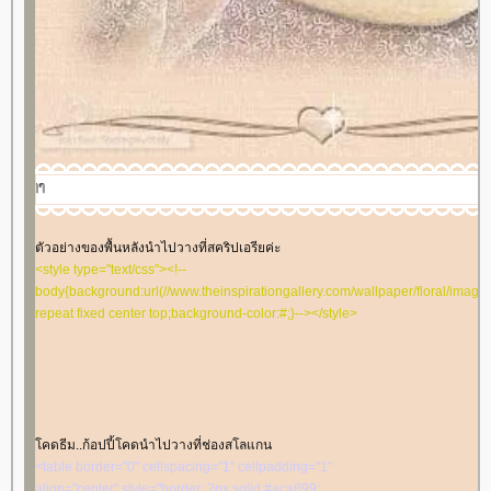
cellspacing="0" cellpadding="0" width="100%"
align="center"><tbody><tr><td align="center"
valign="middle" style="background-image:
url('//i394.photobucket.com/albums/pp24/kammoon3/table7/lace01-
w2-1.gif'); height: 10px"></td></tr><tr><td
align="center" valign="middle" style="background-
color: #ffffff"><table border="0" cellspacing="0"
cellpadding="1" width="100%" align="center"><tbody>
<tr><td align="center" valign="middle" style="border:
1px dashed #ffc0c0">
<marquee>
ส่ข้อความที่ต้องการ
ห้วิ่งๆๆ
</marquee>
</td></tr></tbody></table></td>
</tr><tr><td align="center" valign="middle"
ตัวอย่างของพื้นหลังนำไปวางที่สคริปเอรียค่ะ
style="background-image:
<style type="text/css"><!--
url('//i394.photobucket.com/albums/pp24/kammoon3/table7/lace01-
body{background:url(//www.theinspirationgallery.com/wallpaper/floral/images
w2.gif'); height: 10px"></td></tr></tbody></table></td>
repeat fixed center top;background-color:#;}--></style>
</tr></tbody></table><table border="0" cellspacing="0"
cellpadding="0" width="100%" align="center"><tbody>
<tr><td align="center" valign="middle">
<table border="0" cellspacing="0" cellpadding="0"
width="100%" align="center"><tbody><tr><td
align="center" valign="middle">
คดธีม..ก้อปปี้โคดนำไปวางที่ช่องสโลแกน
</td></tr></tbody>
<table border="0" cellspacing="1" cellpadding="1"
</td></tr></tbody>
align="center" style="border: 2px solid #aca899;