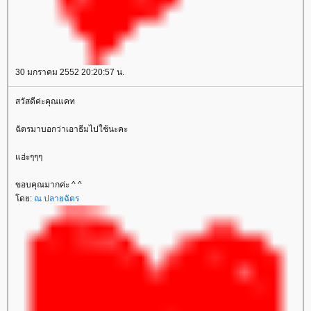
space.com/sozai/valentine/image/lase_h_ob.jpg"
border="0" alt="//mm-
space.com/sozai/valentine/image/lase_h_ob.jpg" />
</td></tr><tr><td align="center" valign="middle"><img
src="//mm-
30 มกราคม 2552 20:20:57 น.
space.com/sozai/valentine/image/lase_h_line2.jpg"
border="0" alt="//mm-
สวัสดีค่ะคุณแคท
space.com/sozai/valentine/image/lase_h_line2.jpg" />
<table border="0" cellspacing="0" cellpadding="0"
ฉัตรมาบอกว่าเอาธีมไปใช้นะคะ
width="100%" align="center"><tbody><tr><td
align="center" valign="middle" style="background-
ฮ่ะๆๆๆ
image:
url('//i394.photobucket.com/albums/pp24/kammoon3/table7/lace02-
ขอบคุณมากค่ะ ^ ^
w1.gif'); height: 10px"></td></tr><tr><td align="center"
ดย:
ณ ปลายฉัตร
valign="middle" style="background-color: #ffffff"><table
border="0" cellspacing="0" cellpadding="1"
width="100%" align="center"><tbody><tr><td
align="center" valign="middle" style="border: 1px solid
#F5DECD"><marquee>
<marquee>
ส่ข้อความที่ต้องการ
ห้วิ่งๆๆ
</marquee>
</marquee>
</td></tr></tbody></table></td></tr><tr><td
align="center" valign="middle" style="background-