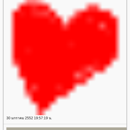
align="center" valign="middle" style="background-
bg/Project1.png')"><tbody><tr><td align="center"
image:
valign="middle" style="background-color: #E7E4B2">
url('//img291.imageshack.us/img291/9569/lace02gd2jm9.gif');
<table border="0" cellspacing="5" cellpadding="5"
height: 10px"></td></tr></tbody></table></td></tr>
width="100%" align="center"><tbody><tr><td
</tbody></table><table border="0" cellspacing="0"
align="center" valign="middle"><img
cellpadding="0" width="100%" align="center"><tbody>
src="//i2.tinypic.com/syqmjd.gif" border="0" alt="lozocat"
<tr><td align="center" valign="middle">
/></td></tr><tr><td align="center" valign="middle">
<table border="0" cellspacing="0" cellpadding="0"
<table border="0" cellspacing="0" cellpadding="0"
width="100%" align="center"><tbody><tr><td
width="100%" align="center"><tbody><tr><td
align="center" valign="middle">
align="center" valign="middle" style="background-
</td></tr></tbody>
image:
</td></tr></tbody>
url('//i394.photobucket.com/albums/pp24/kammoon3/table9/lace06-
</td></tr></tbody>
pt1.gif'); height: 10px"></td></tr><tr><td align="center"
</td></tr></tbody>
valign="middle" style="background-color: #FF7F8E">
</td></tr></tbody>
<table border="0" cellspacing="0" cellpadding="1"
width="100%" align="center"><tbody><tr><td
align="center" valign="middle" style="border: 1px
dotted #ffffff"><marquee>
ส่ข้อความที่ต้องการให้วิ่งๆๆ
</marquee></td></tr></tbody></table></td></tr><tr><td
align="center" valign="middle" style="background-
image:
30 มกราคม 2552 19:57:19 น.
url('//i394.photobucket.com/albums/pp24/kammoon3/table9/lace06-
pt2.gif'); height: 10px"></td></tr></tbody></table></td>