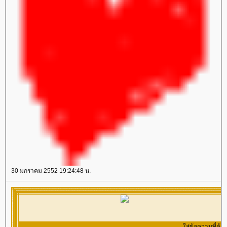
<table border="0" cellspacing="0" cellpadding="0"
cellspacing="5" cellpadding="5" width="700"
width="100%" align="center"><tbody><tr><td
align="center" style="background-image:
align="center" valign="middle">
url('//i206.photobucket.com/albums/bb37/tenthousandmiles/rb/rb14.gif')">
<table border="0" cellspacing="0" cellpadding="0"
<tbody><tr><td align="center" valign="middle"
width="100%" align="center"><tbody><tr><td
style="border: 5px double #E36275; background-color:
align="center" valign="middle">
#FEECED"><table border="0" cellspacing="5"
<table border="0" cellspacing="0" cellpadding="0"
cellpadding="5" width="100%" align="center"><tbody>
width="100%" align="center"><tbody><tr><td
<tr><td align="center" valign="middle"><img
align="center" valign="middle">
src="//i2.tinypic.com/t9t6pj.gif" border="0" "><br/><img
</td></tr></tbody>
src="//mm-
</td></tr></tbody>
space.com/sozai/valentine/image/va_happy4.gif"
</td></tr></tbody>
border="0" "></td></tr><tr><td align="center"
</td></tr></tbody>
valign="middle"><table border="0" cellspacing="0"
</td></tr></tbody>
cellpadding="0" width="100%" align="center"><tbody>
</td></tr></tbody>
<tr><td align="center" valign="middle"
style="background-image:
url('//i394.photobucket.com/albums/pp24/kammoon3/table7/lace01-
30 มกราคม 2552 19:24:48 น.
pk2-1.gif'); height: 10px"></td></tr><tr><td
align="center" valign="middle" style="background-
color: #FFD5D5"><table border="0" cellspacing="0"
cellpadding="1" width="100%" align="center"><tbody>
<tr><td align="center" valign="middle" style="border:
ส่ข้อความที่ต้องการให้วิ่งๆๆ