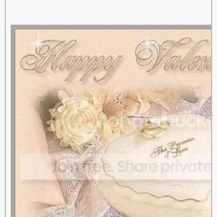
url('//i206.photobucket.com/albums/bb37/tenthousandmiles/rb/rb05.gif')">
<tbody><tr><td><table border="0" cellspacing="10"
cellpadding="10" align="center" style="border: 2px
solid #aca899; background-image:
url('//i360.photobucket.com/albums/oo42/pranee2/Patterns-
bg/va_barakabep4.jpg')"><tbody><tr><td><table
border="0" cellspacing="3" cellpadding="3"
align="center" style="border: 2px solid #aca899;
background-image:
url('//i206.photobucket.com/albums/bb37/tenthousandmiles/rb/rb05.gif')">
<tbody><tr><td><table border="0" cellspacing="2"
cellpadding="2" width="700" align="center"
style="border: 2px solid #aca899; background-color:
#fee5e7"><tbody><tr><td align="center"
valign="middle"><table border="0" cellspacing="5"
cellpadding="5" width="100%" align="center"><tbody>
<tr><td align="center" valign="middle"><img
src="//i2.tinypic.com/syqn3b.gif" border="0"
alt="lozocat" /><br /><img src="//mm-
space.com/sozai/valentine/image/va_stp2.gif"
border="0" alt="lozocat" /></td></tr><tr><td
align="center" valign="middle"><table border="0"