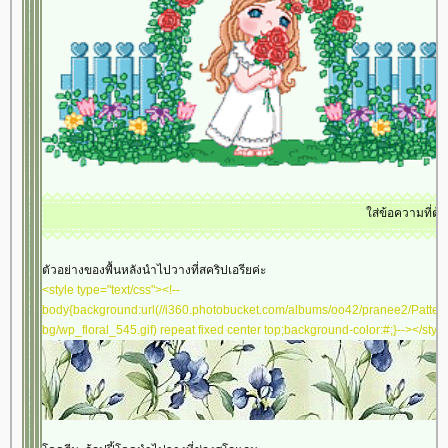
<tbody><tr><td align="center" valign="middle"
style="border: 5px double #AB9595; background-color:
#F1F0EE"><table border="0" cellspacing="5"
cellpadding="5" width="100%" align="center"><tbody>
<tr><td align="center" valign="middle"><img
src="//i2.tinypic.com/syqmc6.gif" border="0" "><br/>
<img src="//mm-
space.com/sozai/valentine/image/va_happy2.gif"
border="0" "></td></tr><tr><td align="center"
valign="middle"><table border="0" cellspacing="0"
cellpadding="0" width="100%" align="center"><tbody>
ส่ข้อความที่ต้องการให้วิ่งๆๆ
<tr><td align="center" valign="middle"
style="background-image:
url('//i394.photobucket.com/albums/pp24/kammoon3/table7/lace02-
ตัวอย่างของพื้นหลังนำไปวางที่สคริปเอรียค่ะ
pp1.gif'); height: 10px"></td></tr><tr><td align="center"
<style type="text/css"><!--
valign="middle" style="background-color: #DFBFFF">
body{background:url(//i360.photobucket.com/albums/oo42/pranee2/Patter
<table border="0" cellspacing="0" cellpadding="1"
bg/wp_floral_545.gif) repeat fixed center top;background-color:#;}--></styl
width="100%" align="center"><tbody><tr><td
align="center" valign="middle" style="border: 1px solid
#ffffff"><marquee>
ส่ข้อความที่ต้องการให้วิ่งๆ
ๆ
</marquee>
</td></tr></tbody></table></td></tr><tr><td
align="center" valign="middle" style="background-