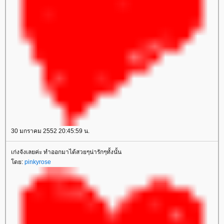
image:
url('//i394.photobucket.com/albums/pp24/kammoon3/table7/lace02-
w2.gif'); height: 10px"></td></tr></tbody></table></td>
</tr></tbody></table>
<table border="0" cellspacing="0" cellpadding="0"
width="100%" align="center"><tbody><tr><td
align="center" valign="middle">
</td></tr></tbody>
</td></tr></tbody>
</td></tr></tbody>
</td></tr></tbody>
</td></tr></tbody>
</td></tr></tbody>
30 มกราคม 2552 20:45:59 น.
เก่งจังเลยค่ะ ทำออกมาได้สวยๆน่ารักๆทั้งนั้น
ดย:
pinkyrose