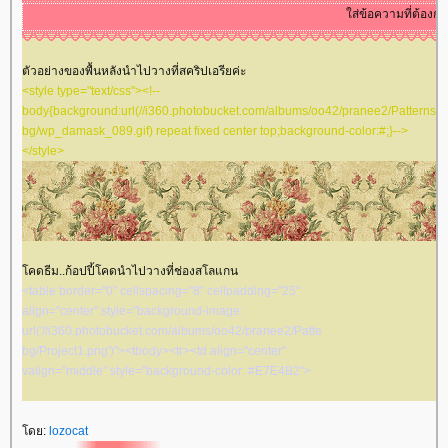
style="border: 5px double #D59F00; background-
ส่ข้อความที่ต้องการให้วิ่งๆๆ
color: #F7ECCF"><tbody><tr><td align="center"
valign="middle"><table border="0" cellspacing="5"
cellpadding="5" width="100%" align="center"><tbody>
ตัวอย่างของพื้นหลังนำไปวางที่สคริปเอรียค่ะ
<tr><td align="center" valign="middle"></td></tr><tr>
<style type="text/css"><!--
<td align="center" valign="middle"><img
body{background:url(//i360.photobucket.com/albums/oo42/pranee2/Patterns-
src="//i2.tinypic.com/syqmhf.gif" border="0" ></td></tr>
bg/wp_damask_089.gif) repeat fixed center top;background-color:#;}-->
<tr><td align="center" valign="middle"><br/><img
</style>
src="//mm-space.com/sozai/valentine/image/va_st.gif"
border="0" ><table border="0" cellspacing="0"
cellpadding="0" width="100%" align="center"><tbody>
<tr><td align="center" valign="middle"
style="background-image:
url('//img291.imageshack.us/img291/1335/lace02gd1jv3.gif');
คดธีม..ก้อปปี้โคดนำไปวางที่ช่องสโลแกน
height: 10px"></td></tr><tr><td align="center"
<table border="0" cellspacing="8" cellpadding="25"
valign="middle" style="background-color: #D59F00">
align="center" style="background-image:
<table border="0" cellspacing="0" cellpadding="1"
url('//i360.photobucket.com/albums/oo42/pranee2/Patterns-
width="100%" align="center"><tbody><tr><td
bg/Project1.png')"><tbody><tr><td align="center"
align="center" valign="middle" style="border: 1px solid
valign="middle" style="background-color: #E7E4B2">
#F7ECCF"><marquee>
ส่ข้อความที่ต้องการให้วิ่งๆๆ
<table border="0" cellspacing="3" cellpadding="15"
</marquee>
width="700" align="center" style="background-image:
</td></tr></tbody></table></td></tr><tr><td
url('//i360.photobucket.com/albums/oo42/pranee2/Patterns-
ดย:
lozocat