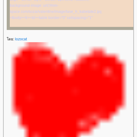
</td></tr></tbody>
background-image: url('//mm-
</td></tr></tbody>
space.com/sozai/valentine/image/lase_h_kabetate2.jpg')">
</td></tr></tbody>
<tbody><tr><td><table border="0" cellspacing="1"
</td></tr></tbody>
cellpadding="1" align="center" style="border: 2px solid
</td></tr></tbody>
#aca899; background-image: url('//mm-
space.com/sozai/valentine/image/lase_h_kabetate2.jpg')">
ดย:
lozocat
<tbody><tr><td><table border="0" cellspacing="15"
cellpadding="15" align="center" style="border: 2px
solid #aca899; background-image:
url('//i206.photobucket.com/albums/bb37/tenthousandmiles/rb/rb23.gif')">
<tbody><tr><td><table border="0" cellspacing="3"
cellpadding="3" align="center" style="border: 2px solid
#aca899; background-image: url('//mm-
space.com/sozai/valentine/image/lase_h_kabetate2.jpg')">
<tbody><tr><td><table border="0" cellspacing="2"
cellpadding="2" width="750" align="center"
style="border: 2px solid #aca899; background-color:
#F3DAC4"><tbody><tr><td align="center"
valign="middle"><table border="0" cellspacing="5"
cellpadding="5" width="100%" align="center"><tbody>
<tr><td align="center" valign="middle"><img
style="cursor: -moz-zoom-out" src="//mm-