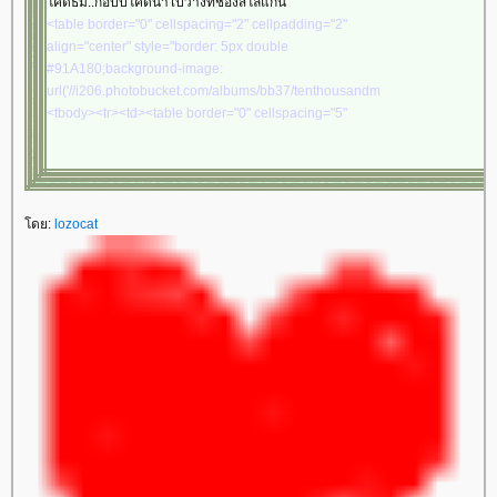
คดธีม..ก้อปปี้โคดนำไปวางที่ช่องสโลแกน
image:
<table border="0" cellspacing="2" cellpadding="2"
url('//i394.photobucket.com/albums/pp24/kammoon3/table7/lace02-
align="center" style="border: 5px double
pp2.gif'); height: 10px"></td></tr></tbody></table></td>
#91A180;background-image:
</tr></tbody></table><table border="0" cellspacing="0"
url('//i206.photobucket.com/albums/bb37/tenthousandmiles/rb/rb12.gif')">
cellpadding="0" width="100%" align="center"><tbody>
<tbody><tr><td><table border="0" cellspacing="5"
<tr><td align="center" valign="middle">
cellpadding="15" align="center" style="border: 5px
<table border="0" cellspacing="0" cellpadding="0"
double #91A180;background-image:
width="100%" align="center"><tbody><tr><td
url('//i206.photobucket.com/albums/bb37/tenthousandmiles/rb/rb10.gif')">
align="center" valign="middle">
<tbody><tr><td><table border="0" cellspacing="2"
</td></tr></tbody>
ดย:
cellpadding="2" align="center" style="border: 5px
lozocat
</td></tr></tbody>
double #91A180;background-image:
</td></tr></tbody>
url('//i206.photobucket.com/albums/bb37/tenthousandmiles/rb/rb12.gif')">
</td></tr></tbody>
<tbody><tr><td><table border="0" cellspacing="2"
</td></tr></tbody>
cellpadding="2" align="center"
</td></tr></tbody>
width="700"style="border: 5px double
</td></tr></tbody>
#91A180;background-color: #F4FDF4"><tbody><tr><td
align="center" valign="middle"><table border="0"
cellspacing="5" cellpadding="5" width="100%"
align="center"><tbody><tr><td align="center"
valign="middle"><br/><img
src="//i360.photobucket.com/albums/oo42/pranee2/Patterns-
bg/t9t9xf.gif" border="0""><br/><br/><img src="//mm-