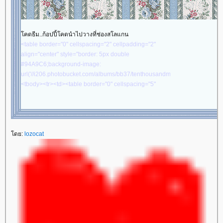
space.com/sozai/valentine/image/va_stp2.gif"
border="0" alt="lozocat" /></td></tr><tr><td
align="center" valign="middle"><table border="0"
คดธีม..ก้อปปี้โคดนำไปวางที่ช่องสโลแกน
cellspacing="0" cellpadding="0" width="100%"
<table border="0" cellspacing="2" cellpadding="2"
align="center"><tbody><tr><td align="center"
align="center" style="border: 5px double
valign="middle" style="background-image:
#94A9C6;background-image:
url('//i394.photobucket.com/albums/pp24/kammoon3/table7/lace01-
url('//i206.photobucket.com/albums/bb37/tenthousandmiles/rb/rb17.gif')">
sb2-1.gif'); height: 10px"></td></tr><tr><td
<tbody><tr><td><table border="0" cellspacing="5"
align="center" valign="middle" style="background-
cellpadding="15" align="center" style="border: 5px
color: #D5DFFF"><table border="0" cellspacing="0"
double #94A9C6;background-image:
cellpadding="1" width="100%" align="center"><tbody>
url('//i206.photobucket.com/albums/bb37/tenthousandmiles/rb/rb08.gif')">
<tr><td align="center" valign="middle" style="border:
<tbody><tr><td><table border="0" cellspacing="2"
1px dashed #ffffff"><marquee>
ส่ข้อความที่ต้องการให้
ดย:
cellpadding="2" align="center" style="border: 5px
lozocat
วิ่งๆๆ
</marquee></td></tr></tbody></table></td></tr>
double #94A9C6;background-image:
<tr><td align="center" valign="middle"
url('//i206.photobucket.com/albums/bb37/tenthousandmiles/rb/rb17.gif')">
style="background-image:
<tbody><tr><td><table border="0" cellspacing="2"
url('//i394.photobucket.com/albums/pp24/kammoon3/table7/lace01-
cellpadding="2" align="center"
sb2.gif'); height: 10px"></td></tr></tbody></table></td>
width="700"style="border: 5px double
</tr></tbody></table><table border="0" cellspacing="0"
#94A9C6;background-color: #F5FBFC"><tbody><tr>
cellpadding="0" width="100%" align="center"><tbody>
<td align="center" valign="middle"><table border="0"
<tr><td align="center" valign="middle"><table
cellspacing="5" cellpadding="5" width="100%"
border="0" cellspacing="0" cellpadding="0"