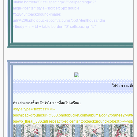
<table border="0" cellspacing="2" cellpadding="2"
align="center" style="border: 5px double
#528484;background-image:
url('//i206.photobucket.com/albums/bb37/tenthousandmiles/rb/rb17.gif')">
<tbody><tr><td><table border="0" cellspacing="5"
cellpadding="15" align="center" style="border: 5px
double #528484;background-image:
url('//i206.photobucket.com/albums/bb37/tenthousandmiles/rb/rb09.gif')">
<tbody><tr><td><table border="0" cellspacing="2"
cellpadding="2" align="center" style="border: 5px
double #528484;background-image:
url('//i206.photobucket.com/albums/bb37/tenthousandmiles/rb/rb17.gif')">
<tbody><tr><td><table border="0" cellspacing="2"
cellpadding="2" align="center"
ส่ข้อความที่ต้องการให้วิ่งๆๆ
width="700"style="border: 5px double
#528484;background-color: #F5FBFC"><tbody><tr><td
align="center" valign="middle"><table border="0"
ตัวอย่างของพื้นหลังนำไปวางที่สคริปเอรียค่ะ
cellspacing="5" cellpadding="5" width="100%"
<style type="text/css"><!--
align="center"><tbody><tr><td align="center"
body{background:url(//i360.photobucket.com/albums/oo42/pranee2/Patter
valign="middle"><br/><img
bg/wp_floral_386.gif) repeat fixed center top;background-color:#;}--></styl
src="//i8.photobucket.com/albums/a35/chiccamart/BUON%20COMPLEANNO
width="107" border="0" height="97"><br/><br/><img
src="//mm-