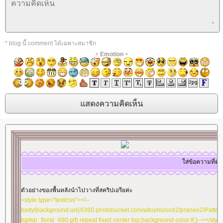
style="border: 1px solid #ffffff"><marquee>ใส่ข้อความที่
ต้องการให้วิ่งๆๆ</marquee></td></tr></tbody></table></td>
</tr><tr><td align="center" valign="middle"
style="background-image:
* blog นี้ comment ได้เฉพาะสมาชิก
url('//i394.photobucket.com/albums/pp24/kammoon3/table7/lace0
+
Emotion
+
pk2.gif'); height: 10px"></td></tr></tbody></table></td></tr>
</tbody></table>
<table border="0" cellspacing="0" cellpadding="0"
width="100%" align="center"><tbody><tr><td align="center"
valign="middle">
<table border="0" cellspacing="0" cellpadding="0"
width="100%" align="center"><tbody><tr><td align="center"
valign="middle"></td></tr></tbody></td></tr></tbody></td>
</tr></tbody>
</td></tr></tbody>
</td></tr></tbody>
ส่ข้อความที่ต้องการให้วิ่งๆๆ
</td></tr></tbody>
ตัวอย่างของพื้นหลังนำไปวางที่สคริปเอรียค่ะ
<style type="text/css"><!--
body{background:url(//i360.photobucket.com/albums/oo42/pranee2/Patter
bg/wp_floral_690.gif) repeat fixed center top;background-color:#;}--></styl