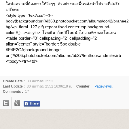
ส่ข้อความที่ต้องการให้วิ่งๆๆ ตัวอย่างของพื้นหลังนำไปวางที่สคริป
เอรียค่ะ
<style type="text/css"><!--
body{background:url(//i360.photobucket.com/albums/oo42/pranee2/
bg/wp_floral_127.gif) repeat fixed center top;background-
color:#;}--></style> โคดธีม..ก้อปปี้โคดนำไปวางที่ช่องสโลแกน
<table border="0" cellspacing="2" cellpadding="2"
align="center" style="border: 5px double
#F4E2CA;background-image:
url('//i206.photobucket.com/albums/bb37/tenthousandmiles/rb/rb12.
<tbody><tr><td>
<table border="0" cellspacing="5" cellpadding="15"
align="center" style="border: 5px double
#F4E2CA;background-image:
Create Date :
30 มกราคม 2552
url('//i206.photobucket.com/albums/bb37/tenthousandmiles/rb/rb03.
Last Update :
30 มกราคม 2552 16:06:18 น.
Counter :
Pageviews.
<tbody><tr><td>
Comments :
17
<table border="0" cellspacing="2" cellpadding="2"
align="center" style="border: 5px double
#F4E2CA;background-image:
url('//i206.photobucket.com/albums/bb37/tenthousandmiles/rb/rb12.
<tbody><tr><td>
<table border="0" cellspacing="2" cellpadding="2"