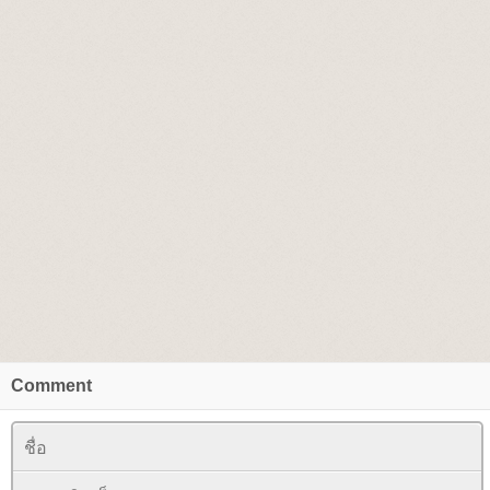
align="center" width="700"style="border: 5px double
#F4E2CA;background-color: #FFF8EA"><tbody><tr><td
align="center" valign="middle">
<table border="0" cellspacing="5" cellpadding="5"
width="100%" align="center"><tbody><tr><td align="center"
valign="middle"><br/><img
src="//i8.photobucket.com/albums/a35/chiccamart/BUON%20C
width="107" border="0" height="97"><img
src="//i8.photobucket.com/albums/a35/chiccamart/BUON%20C
width="157" border="0" height="116"><img
src="//i8.photobucket.com/albums/a35/chiccamart/BUON%20C
width="84" border="0" height="91"><br/><br/><img
src="//mm-space.com/sozai/valentine/image/va_stp2.gif"
border="0" alt="lozocat" /></td></tr><tr><td align="center"
valign="middle">
<table border="0" cellspacing="0" cellpadding="0"
width="100%" align="center"><tbody><tr><td align="center"
valign="middle" style="background-image:
Comment
url('//i394.photobucket.com/albums/pp24/kammoon3/table7/lace0
pk1.gif'); height: 10px"></td></tr><tr><td align="center"
valign="middle" style="background-color: #FFD5D5"><table
border="0" cellspacing="0" cellpadding="1" width="100%"
align="center"><tbody><tr><td align="center" valign="middle"