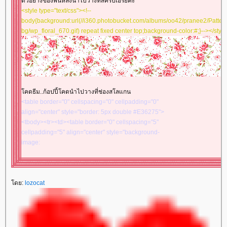
ตัวอย่างของพื้นหลังนำไปวางที่สคริปเอรียค่ะ
src="//i2.tinypic.com/syqonm.gif" border="0" ></td></tr>
<style type="text/css"><!--
<tr><td align="center" valign="middle"><br/><img
body{background:url(//i360.photobucket.com/albums/oo42/pranee2/Patter
src="//mm-
bg/wp_floral_670.gif) repeat fixed center top;background-color:#;}--></styl
space.com/sozai/valentine/image/va_stp2.gif"
border="0" ></td></tr><tr><td align="center"
valign="middle"><table border="0" cellspacing="0"
cellpadding="0" width="100%" align="center"><tbody>
<tr><td align="center" valign="middle"
style="background-image:
คดธีม..ก้อปปี้โคดนำไปวางที่ช่องสโลแกน
url('//i394.photobucket.com/albums/pp24/kammoon3/table7/lace02-
<table border="0" cellspacing="0" cellpadding="0"
nt1.gif'); height: 10px"></td></tr><tr><td align="center"
align="center" style="border: 5px double #E36275">
valign="middle" style="background-color: #EEDEAD">
<tbody><tr><td><table border="0" cellspacing="5"
<table border="0" cellspacing="0" cellpadding="1"
cellpadding="5" align="center" style="background-
width="100%" align="center"><tbody><tr><td
image:
align="center" valign="middle" style="border: 1px solid
url('//i206.photobucket.com/albums/bb37/tenthousandmiles/rb/rb14.gif')">
#ffffff"><marquee>
ส่ข้อความที่ต้องการให้วิ่งๆๆ
<tbody><tr><td><table border="0" cellspacing="10"
</marquee></td></tr></tbody></table></td></tr><tr><td
cellpadding="10" align="center" style="border: 5px
align="center" valign="middle" style="background-
ดย:
double #E36275; background-image:
lozocat
image:
url('//i206.photobucket.com/albums/bb37/tenthousandmiles/rb/rb05.gif')">
url('//i394.photobucket.com/albums/pp24/kammoon3/table7/lace02-
<tbody><tr><td><table border="0" cellspacing="0"
nt2.gif'); height: 10px"></td></tr></tbody></table></td>
cellpadding="0" align="center" style="border: 5px
</tr></tbody></table>
double #E36275"><tbody><tr><td><table border="0"