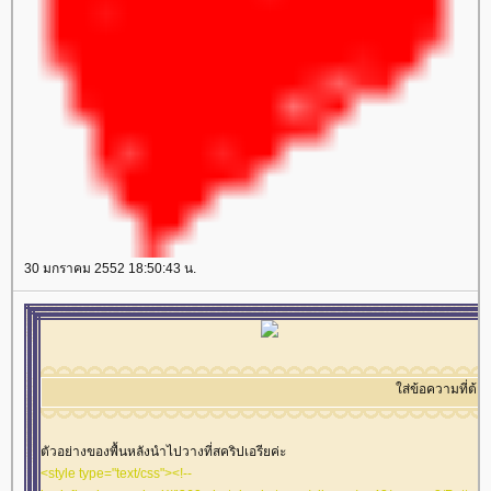
align="center"><tbody><tr><td align="center"
width="100%" align="center"><tbody><tr><td
valign="middle"><br/><img
align="center" valign="middle">
src="//i4.tinypic.com/4thgrnl.gif" border="0"><br/><br/>
</td></tr></tbody>
<img src="//mm-
</td></tr></tbody>
space.com/sozai/valentine/image/va_stp2.gif"
</td></tr></tbody>
border="0" alt="lozocat" /></td></tr><tr><td
</td></tr></tbody>
align="center" valign="middle"><table border="0"
</td></tr></tbody>
cellspacing="0" cellpadding="0" width="100%"
</td></tr></tbody>
align="center"><tbody><tr><td align="center"
valign="middle" style="background-image:
url('//i394.photobucket.com/albums/pp24/kammoon3/table7/lace01-
sb2-1.gif'); height: 10px"></td></tr><tr><td
align="center" valign="middle" style="background-
30 มกราคม 2552 18:50:43 น.
color: #D5DFFF"><table border="0" cellspacing="0"
cellpadding="1" width="100%" align="center"><tbody>
<tr><td align="center" valign="middle" style="border:
1px dashed #ffffff"><marquee>
ส่ข้อความที่ต้องการให้
วิ่งๆๆ
</marquee></td></tr></tbody></table></td></tr>
ส่ข้อความที่ต้องการให้วิ่งๆๆ
<tr><td align="center" valign="middle"
style="background-image:
url('//i394.photobucket.com/albums/pp24/kammoon3/table7/lace01-
ตัวอย่างของพื้นหลังนำไปวางที่สคริปเอรียค่ะ
sb2.gif'); height: 10px"></td></tr></tbody></table></td>
<style type="text/css"><!--
</tr></tbody></table>