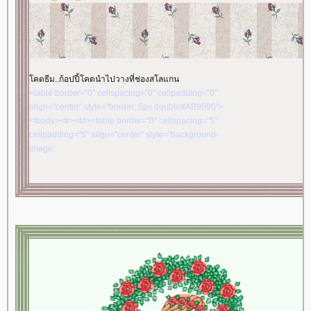
คดธีม..ก้อปปี้โคดนำไปวางที่ช่องสโลแกน
<table border="0" cellspacing="0" cellpadding="0"
align="center" style="border: 5px double#AB9595">
<tbody><tr><td><table border="0" cellspacing="5"
cellpadding="5" align="center" style="background-
image:
url('//i206.photobucket.com/albums/bb37/tenthousandmiles/rb/rb01.gif')">
<tbody><tr><td><table border="0" cellspacing="10"
cellpadding="10" align="center" style="border: 5px
double #AB9595; background-image:
url('//i206.photobucket.com/albums/bb37/tenthousandmiles/rb/rb01.gif')">
<tbody><tr><td><table border="0" cellspacing="0"
cellpadding="0" align="center" style="border: 5px
double #AB9595"><tbody><tr><td><table border="0"
cellspacing="8" cellpadding="8" width="700"
align="center" style="background-image:
url('//i206.photobucket.com/albums/bb37/tenthousandmiles/rb/rb11.gif')">