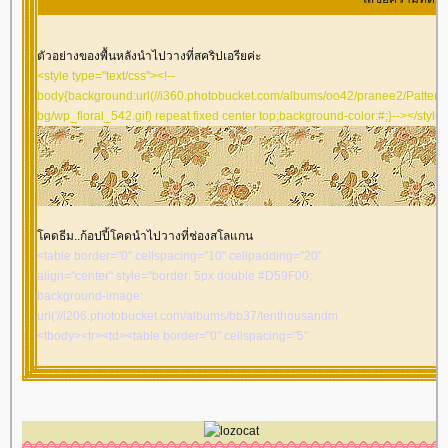
1px dashed #ffffff"><marquee>
ส่ข้อความที่ต้องการให้
วิ่งๆๆ
</marquee>
</td></tr></tbody></table></td></tr><tr><td
ตัวอย่างของพื้นหลังนำไปวางที่สคริปเอรียค่ะ
align="center" valign="middle" style="background-
<style type="text/css"><!--
image:
body{background:url(//i360.photobucket.com/albums/oo42/pranee2/Pattern
url('//i394.photobucket.com/albums/pp24/kammoon3/table7/lace01-
bg/wp_floral_542.gif) repeat fixed center top;background-color:#;}--></style
pk2.gif'); height: 10px"></td></tr</tbody></table></td>
</tr></tbody></table>
<table border="0" cellspacing="0" cellpadding="0"
width="100%" align="center"><tbody><tr><td
align="center" valign="middle">
<table border="0" cellspacing="0" cellpadding="0"
คดธีม..ก้อปปี้โคดนำไปวางที่ช่องสโลแกน
width="100%" align="center"><tbody><tr><td
<table border="0" cellspacing="10" cellpadding="20"
align="center" valign="middle">
align="center" style="border: 5px double #D59F00;
</td></tr></tbody>
background-image:
</td></tr></tbody>
url('//i206.photobucket.com/albums/bb37/tenthousandmiles/rb/rb22.gif')">
</td></tr></tbody>
<tbody><tr><td><table border="0" cellspacing="5"
</td></tr></tbody>
cellpadding="5" align="center" style="border: 5px
</td></tr></tbody>
double #D59F00; background-image:
</td></tr></tbody>
url('//i206.photobucket.com/albums/bb37/tenthousandmiles/rb/rb22.gif')">
<tbody><tr><td><table border="0" cellspacing="10"
cellpadding="0" width="700" align="center"