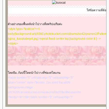
</tr></tbody></table>
<table border="0" cellspacing="0" cellpadding="0"
ส่ข้อความที่ต้องการให้วิ่งๆๆ
width="100%" align="center"><tbody><tr><td
align="center" valign="middle">
<table border="0" cellspacing="0" cellpadding="0"
ตัวอย่างของพื้นหลังนำไปวางที่สคริปเอรียค่ะ
width="100%" align="center"><tbody><tr><td
<style type="text/css"><!--
align="center" valign="middle">
body{background:url(//i360.photobucket.com/albums/oo42/pranee2/Patterns
</td></tr></tbody>
bg/va_barakabep4.jpg) repeat fixed center top;background-color:#;}-->
</td></tr></tbody>
</style>
</td></tr></tbody>
</td></tr></tbody>
คดธีม..ก้อปปี้โคดนำไปวางที่ช่องสโลแกน
<table border="0" cellspacing="5" cellpadding="5"
align="center" style="border: 2px solid #aca899;
background-image:
url('//i206.photobucket.com/albums/bb37/tenthousandmiles/rb/rb05.gif')">
<tbody><tr><td><table border="0" cellspacing="1"
cellpadding="1" align="center" style="border: 2px solid
#aca899; background-image: