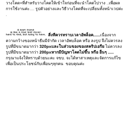
วางโคด+ที่สำหรับวางโคดให้เข้าใจก่อนที่จะนำโคดไปวาง ..เพื่อผล
การใช้งานค่ะ.... รูปตัวอย่างและวิธีวางโคดที่จะเปลี่ยนทั้งหน้าเวปค่ะ
.
สิ่งทีควรทราบเวลาอัพล็อค......
เนื่องจาก
ความกว้างของหน้าธีมมีจำกัด เวลาอัพบล็อค หรือ ลงรูป จึงไม่ควรลง
รูปที่มีขนาดมากว่า
320px
ละในส่วนของของสคริปเอรี
ไม่ควรลง
รูปที่มีขนาดมากว่า
200px
หากมีปัญหาโคดไม่ขึ้น หรือ อื่นๆ .....
กรุณาแจ้งให้ทราบด้วยนะคะ จขบ. จะได้หาสาเหตุและจัดการแก้ไข
เพื่อเป็นประโยชน์กับเพื่อนๆทุกคน ขอบคุณค่ะ