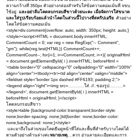
ความกว้างที่ 350px ตัวอย่างกล่องสำหรับใส่ข้อความคอมเม้นที่ จขบ.
ช้อยู่
ละอย่าลืมโคดลบกรอบสีขาวด้วยนะคะ
เมื่อจัดการใส่ขนาด
ละใส่รูปเรียบร้อยแล้วนำโคดในส่วนนี้ไปวางที่สคริปเอรี
ตัวอย่าง
คดใส่ข้อความคอมเม้น
<style>div.comment{overflow: auto; width: 350px; height: auto;}
</style><script>HTML = document.body.innerHTML;
CommentCount = 0; var reg = new RegExp("-- Comment",
"gm"); while(reg.test(HTML)) CommentCount++;
CommentCount--; for(i=1; i<=CommentCount; i++){ originalHtml
= document.getElementById( i ).innerHTML; beforeHtml =
'<table border="0" cellspacing="0" cellpadding="0" width="100%"
align="center"><tbody><tr><td align="center" valign="middle">
<fieldset style="border:1px dashed #FF6193; padding:2;">
<legend align="right"><img src=.............ใส่..//..ของรูป...........>
</legend>'; document.getElementById( i ).innerHTML =
beforeHtml + originalHtml; }</script>
คดลบกรอบสีขาว
<style>table {background-color:transparent;border-style:
none;border-spacing: none;}td{border: none;border-color:
none;background: none;}</style>
ละมาถึงในส่วนของโคดธีมดูหน้าที่ใส่และพื้นที่สำหรับวางโคดได้
ตามตัวอย่างด้านล่างค่ะ
หมายเหตุ
....ควร อ่านลายละเอียดและการ