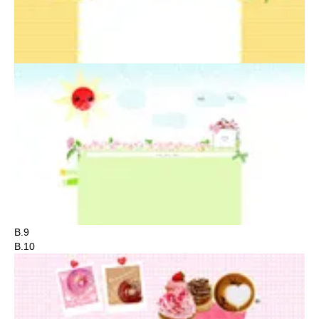
B.9
B.10