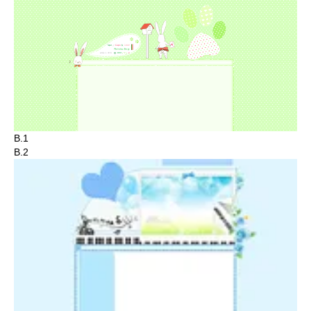
B.1
B.2