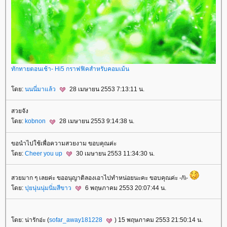
ทักทายตอนเช้า- Hi5 กราฟฟิคสำหรับคอมเม้น
ดย:
นนนี่มาแล้ว
28 เมษายน 2553 7:13:11 น.
สวยจัง
ดย:
kobnon
28 เมษายน 2553 9:14:38 น.
ขอนำไปใช้เพื่อความสวยงาม ขอบคุณค่ะ
ดย:
Cheer you up
30 เมษายน 2553 11:34:30 น.
สวยมาก ๆ เลยค่ะ ขออนุญาติลองเอาไปทำหน่อยนะคะ ขอบคุณค่ะ -/\\-
ดย:
ปุยนุ่นนุ่มนิ่มสีขาว
6 พฤษภาคม 2553 20:07:44 น.
ดย: น่ารักอ่ะ (
sofar_away181228
) 15 พฤษภาคม 2553 21:50:14 น.