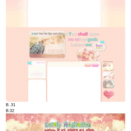
B..31
B.32