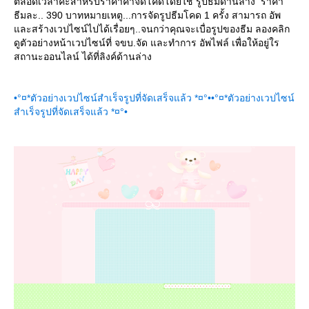
ตลอดเวลาค่ะสำหรับราคาค่าจัดโคดโดยใช้ รูปธีมด้านล่าง ราคา
ธีมละ.. 390 บาทหมายเหตู...การจัดรูปธีมโคด 1 ครั้ง สามารถ อัพ
ละสร้างเวปไซน์ไปได้เรื่อยๆ..จนกว่าคุณจะเบื่อรูปของธีม ลองคลิก
ดูตัวอย่างหน้าเวปไซน์ที่ จขบ.จัด และทำการ อัพไฟล์ เพื่อให้อยู่ใร
สถานะออนไลน์ ได้ที่ลิงค์ด้านล่าง
•°¤*ตัวอย่างเวปไซน์สำเร็จรูปที่จัดเสร็จแล้ว *¤°•
•°¤*ตัวอย่างเวปไซน์
สำเร็จรูปที่จัดเสร็จแล้ว *¤°•