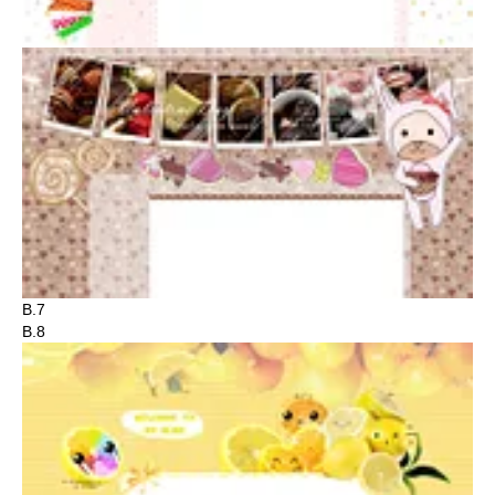
B.7
B.8