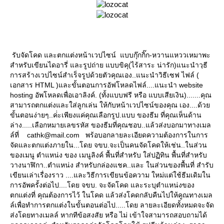
รับจัดโคด และตกแต่งหน้าเวปไซน์ แบบกุ๊กกิ๊ก-หวานแหววเหมาพะ
สำหรับเขียนไดอารี่ และรูปถ่าย แบบขิคุ(ไร้สาระ น่ารัก)แนะนำวฺธี
การสร้างเวปไซน์สำเร็จรูปด้วยตัวคุณเอง..แนะนำวิธีเซฟ ไฟล์ (
เอกสาร HTML )และขั้นตอนการอัฟโหลดไฟล์....แนะนำ website
hosting อัพโหลดเพื่อเอาลิงค์. (ทั้งแบบฟรี หรือ แบบเสียเงิน).......คุณ
สามารถตกแต่งและใส่ลูกเล่น ให้กับหน้าเวปไซน์ของคุณ เอง....ด้ว
ขั้นตอนง่ายๆ..ค่่ะเพียงแค่คุณเลือกรูป.แบบ ของธีม ที่คุณเห็นด้าน
ล่าง.....เลือกหมายเลขรหัส ของธีมที่คุณชอบ..แล้วส่งบอกมาทางเมล
ล์ที่ cathk@mail.com พร้อบอกลายละเอียดความต้องการในการ
จัดและตกแต่งภายใน...โดย จขบ.จะเป็นคนจัดโคดให้เช่น..ในส่วน
ของเมนู ตำแหน่ง ของ เมนูลิงค์ พื้นที่สำหรับ ใส่ปฏิทิน พื้นที่สำหรับ
วางนาฬิกา..ตำแหน่ง สำหรับกล่องแชค..และ ในส่วนของพื้นที่ สำรับ
เขียนเล่าเรื่องราว ....และวิธีการเขียนข้อความ ใหม่แต่ใช้ธีมเดิมใน
การอัพครั้งต่อไป....โดย จขบ. จะจัดโคด และระบุตำแหน่งของ
ตกแต่งที่ คุณต้องการไว้ ในโคด แล้วส่งโคดกลับคืนไปให้คูณทางเมล
ล์เพื่อทำการตกแต่งในขั้นตอนต่อไป.....โดย ลายละเอียดทั้งหมดจะจัด
ส่งโดยทางเมลล์ หากทีข้อสงสัย หรือ ไม่ เข้าใจสามารถสอบถามได้