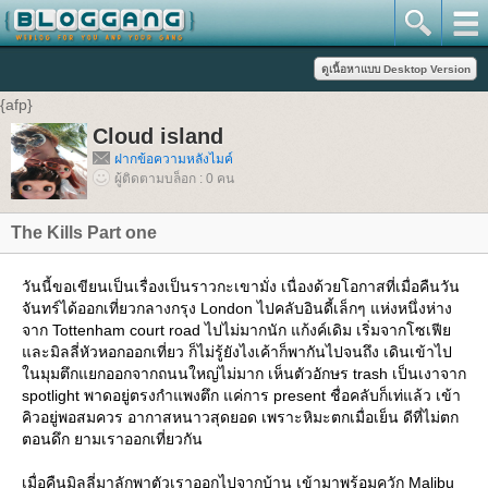
{afp}
Cloud island
ฝากข้อความหลังไมค์
ผู้ติดตามบล็อก : 0 คน
The Kills Part one
วันนี้ขอเขียนเป็นเรื่องเป็นราวกะเขามั่ง เนื่องด้วยโอกาสที่เมื่อคืนวัน
จันทร์ได้ออกเที่ยวกลางกรุง London ไปคลับอินดี้เล็กๆ แห่งหนึ่งห่าง
จาก Tottenham court road ไปไม่มากนัก แก้งค์เดิม เริ่มจากโซเฟีย
และมิลลี่หัวหอกออกเที่ยว ก็ไม่รู้ยังไงเค้าก็พากันไปจนถึง เดินเข้าไป
ในมุมตึกแยกออกจากถนนใหญ่ไม่มาก เห็นตัวอักษร trash เป็นเงาจาก
spotlight พาดอยู่ตรงกำแพงตึก แค่การ present ชื่อคลับก็เท่แล้ว เข้า
คิวอยู่พอสมควร อากาสหนาวสุดยอด เพราะหิมะตกเมื่อเย็น ดีที่ไม่ตก
ตอนดึก ยามเราออกเที่ยวกัน
เมื่อคืนมิลลี่มาลักพาตัวเราออกไปจากบ้าน เข้ามาพร้อมควัก Malibu