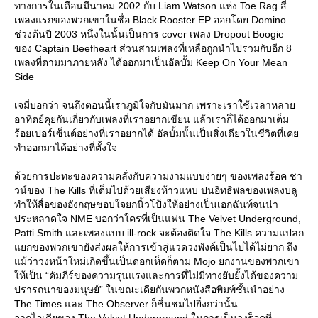
ทางการในเดือนมีนาคม 2002 กับ Liam Watson แห่ง Toe Rag สี่
เพลงแรกของพวกเขาในชื่อ Black Rooster EP ออกโดย Domino
ช่วงต้นปี 2003 หนึ่งในนั้นเป็นการ cover เพลง Dropout Boogie
ของ Captain Beefheart ส่วนสามเพลงที่เหลือถูกนำไปรวมกับอีก 8
เพลงที่ตามมาภายหลัง ได้ออกมาเป็นอัลบั้ม Keep On Your Mean
Side
เจมี่บอกว่า จนถึงตอนนี้เราภูมิใจกับมันมาก เพราะเราใช้เวลาหลาย
อาทิตย์คุยกันเกี่ยวกับเพลงที่เราอยากเขียน แล้วเราก็ได้ออกมาเต็ม
ร้อยเปอร์เซ็นต์อย่างที่เราอยากได้ อัลบั้มนั้นเป็นสิ่งเดียวในชีวิตที่เคย
ทำออกมาได้อย่างที่ตั้งใจ
ด้วยการปะทะของความคลั่งกับความงามแบบง่ายๆ ของเพลงร้อค ซา
วน์ของ The Kills ที่เต็มไปด้วยเสียงห้าวแหบ ปนอิทธิพลของเพลงบลู
ทำให้สื่อของอังกฤษชอบใจยกนิ้วโป้งให้อย่างเป็นเอกฉันท์จนน่า
ประหลาดใจ NME บอกว่าใครที่เป็นแฟน The Velvet Underground,
Patti Smith และเพลงแบบ ill-rock จะต้องติดใจ The Kills ความแปลก
แยกของพวกเขายังส่งผลให้การเข้าสู่แวดวงพังค์เป็นไปได้ไม่ยาก ถึง
แม้ว่าวงหน้าใหม่เกิดขึ้นเป็นดอกเห็ดก็ตาม Mojo ยกงานของพวกเขา
ให้เป็น “คัมภีร์ของความรุนแรงและการที่ไม่มีทางยับยั้งได้ของความ
ปรารถนาของมนุษย์” ในขณะเดียกันพวกหนังสือพิมพ์ชั้นนำอย่าง
The Times และ The Observer ก็ชื่นชมไปยิ่งกว่านั้น