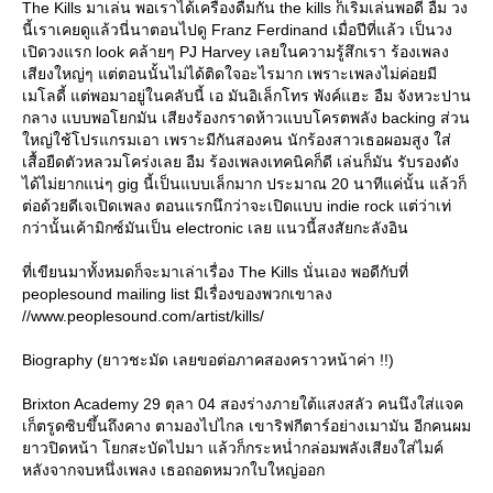
The Kills มาเล่น พอเราได้เครื่องดืมกัน the kills ก็เริ่มเล่นพอดี อืม วง
นี้เราเคยดูแล้วนี่นาตอนไปดู Franz Ferdinand เมื่อปีที่แล้ว เป็นวง
เปิดวงแรก look คล้ายๆ PJ Harvey เลยในความรู้สึกเรา ร้องเพลง
เสียงใหญ่ๆ แต่ตอนนั้นไม่ได้ติดใจอะไรมาก เพราะเพลงไม่ค่อยมี
เมโลดี้ แต่พอมาอยู่ในคลับนี้ เอ มันอิเล็กโทร พังค์แฮะ อืม จังหวะปาน
กลาง แบบพอโยกมัน เสียงร้องกราดห้าวแบบโครตพลัง backing ส่วน
ใหญ่ใช้โปรแกรมเอา เพราะมีกันสองคน นักร้องสาวเธอผอมสูง ใส่
เสื้อยืดตัวหลวมโคร่งเลย อืม ร้องเพลงเทคนิคก็ดี เล่นก็มัน รับรองดัง
ได้ไม่ยากแน่ๆ gig นี้เป็นแบบเล็กมาก ประมาณ 20 นาทีแค่นั้น แล้วก็
ต่อด้วยดีเจเปิดเพลง ตอนแรกนึกว่าจะเปิดแบบ indie rock แต่ว่าเท่
กว่านั้นเค้ามิกซ์มันเป็น electronic เลย แนวนี้สงสัยกะลังอิน
ที่เขียนมาทั้งหมดก็จะมาเล่าเรื่อง The Kills นั่นเอง พอดีกับที่
peoplesound mailing list มีเรื่องของพวกเขาลง
//www.peoplesound.com/artist/kills/
Biography (ยาวชะมัด เลยขอต่อภาคสองคราวหน้าค่า !!)
Brixton Academy 29 ตุลา 04 สองร่างภายใต้แสงสลัว คนนึงใส่แจค
เก็ตรูดซิบขึ้นถึงคาง ตามองไปไกล เขาริฟกีตาร์อย่างเมามัน อีกคนผม
ยาวปิดหน้า โยกสะบัดไปมา แล้วก็กระหน่ำกล่อมพลังเสียงใส่ไมค์
หลังจากจบหนึ่งเพลง เธอถอดหมวกใบใหญ่ออก