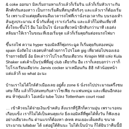
& coke ออกมา มิลเริ่มถามหาแก้วแล้วก็เริ่มริน แล้วก็เริ่มหัวเราะกัน
คึกคักกันสองสาว เป็นการเริ่มคืนที่สนุกดีจริงๆ และแล้วเราก็ต้องเริ่ม
วิ่ง เพราะมัวแต่คุยดื่มจนลืมเวลารถไฟที่เรานั่งรอเวลากัน บนรองเท้า
ส้นสูงประมาณ 4 นิ้วกันทั้งคู่ เราเร่งวิ่งกัน และแล้วก็ไม่ทันเที่ยวที่
ตั้งใจจะขึ้นไว้ อืม ไม่เป็นไร นั่งรอเที่ยวหน้าอีกสิบกว่านาที เธอส่ง
สลิมมาให้เราในขณะที่เธอเริ่มจุด แล้วก็เริ่มคุยกันต่อจนรถไฟมา
ขึ้นรถไฟ ความ hyper ของมิลลี่ก็พุ่งกระฉูด ก็เริ่มคุยกับสองหนุ่ม
spain นั่งถัดไป เธอตบท้ายด้วยการโปรโมต gig เที่ยวต่อไปของเธอ
ร้ายกาจยัยนี่ อ้อ มิลเล่าว่าไปโรงเรียนเดียวกะ Krispin Mill แห่ง Kula
Shaker แต่เค้าเป็นรุ่นพี่ที่อยู่ club เดียวกัน อืม เราก็เลยบอกว่า เราก็
ไปโรงเรียนเดียวกะ Jarvis cocker มาเหมือนกัน ฮิฮิ กลัวน้อยหน้า
แต่แล้วก็ so what อะนะ
บ้านเราไม่ได้ใกล้ตัวเมืองเลย อยู่ตั้ง zone 6 นั่งรถไปประมาณครึ่งชม
เศษ ก็ถึง แล้วก็ไปสมทบกับสาวโซเฟีย กะแฟนหนุ่ม และเพื่อนอีกสอง
คน ห้าทุ่มแล้ว โอเคนั่ง tube ไปลง Tottenham court road
… เข้าคิวจนได้จ่ายเงินเข้าคลับ สิ่งแรกที่รู้สึกก็ความอุ่น เพราะรอจน
เกือบแข็ง เราก็ไม่ได้เป็นคนคุยเก่ง ยิ่งเจอมิลลี่ที่พูดได้ทั้งวัน ก็ฟังเธอ
อย่างเดียวละกัน ด่านแรกก็ต้องหา drink คนเยอะเต็มคลับ ขนาด
ประมาณ lullabar ได้ แต่อยู่ใต้ดินนะ ไม่ได้เป็นบ้าน ก็ได้ยินว่าคืนนี้มี