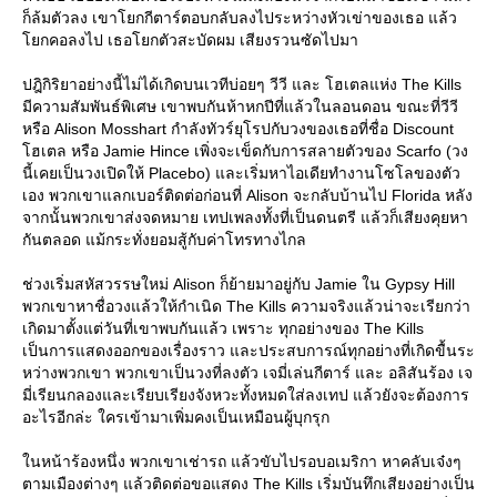
ก็ล้มตัวลง เขาโยกกีตาร์ตอบกลับลงไประหว่างหัวเข่าของเธอ แล้ว
โยกคอลงไป เธอโยกตัวสะบัดผม เสียงรวนซัดไปมา
ปฎิกิริยาอย่างนี้ไม่ได้เกิดบนเวทีบ่อยๆ วีวี และ โฮเตลแห่ง The Kills
มีความสัมพันธ์พิเศษ เขาพบกันห้าหกปีที่แล้วในลอนดอน ขณะที่วีวี
หรือ Alison Mosshart กำลังทัวร์ยุโรปกับวงของเธอที่ชื่อ Discount
โฮเตล หรือ Jamie Hince เพิ่งจะเข็ดกับการสลายตัวของ Scarfo (วง
นี้เคยเป็นวงเปิดให้ Placebo) และเริ่มหาไอเดียทำงานโซโลของตัว
เอง พวกเขาแลกเบอร์ติดต่อก่อนที่ Alison จะกลับบ้านไป Florida หลัง
จากนั้นพวกเขาส่งจดหมาย เทปเพลงทั้งที่เป็นดนตรี แล้วก็เสียงคุยหา
กันตลอด แม้กระทั่งยอมสู้กับค่าโทรทางไกล
ช่วงเริ่มสหัสวรรษใหม่ Alison ก็ย้ายมาอยู่กับ Jamie ใน Gypsy Hill
พวกเขาหาชื่อวงแล้วให้กำเนิด The Kills ความจริงแล้วน่าจะเรียกว่า
เกิดมาตั้งแต่วันที่เขาพบกันแล้ว เพราะ ทุกอย่างของ The Kills
เป็นการแสดงออกของเรื่องราว และประสบการณ์ทุกอย่างที่เกิดขื้นระ
หว่างพวกเขา พวกเขาเป็นวงที่ลงตัว เจมี่เล่นกีตาร์ และ อลิสันร้อง เจ
มี่เรียนกลองและเรียบเรียงจังหวะทั้งหมดใส่ลงเทป แล้วยังจะต้องการ
อะไรอีกล่ะ ใครเข้ามาเพิ่มคงเป็นเหมือนผู้บุกรุก
ในหน้าร้องหนึ่ง พวกเขาเช่ารถ แล้วขับไปรอบอเมริกา หาคลับเจ๋งๆ
ตามเมืองต่างๆ แล้วติดต่อขอแสดง The Kills เริ่มบันทึกเสียงอย่างเป็น