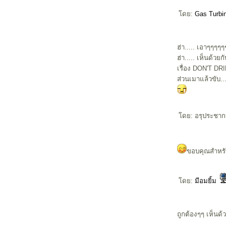
ดย:
Gas Turbi
ฮ่า..... เอาๆๆๆ
ฮ่า..... เห็นด้วย
เรื่อง DON'T DR
ส่วนเมาแล้วขับ....
ดย: อรุประชากรป
ขอบคุณสำหรั
ดย:
มีอมยิ้ม
ถูกต้องๆๆ เห็นด้