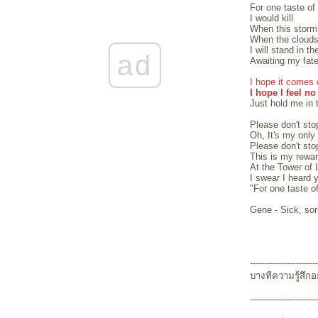
For one taste of 
Changes go back and forth
I would kill
Uptown girls and Up blog girl
When this stor
Nothing between us
When the clouds 
The Talented Mr. Duff...
I will stand in t
Sway.... & the time and space of being surreal.
ad
Awaiting my fat
I love you Temposhark วงใหม่ไฟแรง นิสัยดี
sweet and sexy!!
I hope it comes 
The Kills Part one
I hope I feel no
มา มา มะ มา ฟังเพลง
Just hold me in
"THE NEW YOU" - make me new everyday!!
Please don't sto
Oh, It's my only
Please don't st
This is my rewa
At the Tower of
I swear I heard 
"For one taste o
Gene - Sick, sor
------------------------
บางทีความรู้สึกอ
------------------------