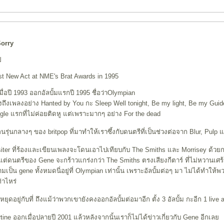
Sorry
ี
st New Act at NME's Brat Awards in 1995
มื่อปี 1993 ออกอัลบั้มแรกปี 1995 ชื่อว่าOlympian
ึงถึงเพลงอย่าง Hanted by You กะ Sleep Well tonight, Be my light, Be my Guide,
ngle แรกที่ไม่ค่อยติดหู แต่เพราะมากๆ อย่าง For the dead
รุ่นกลางๆ ของ britpop ที่มาทำให้เราซึ้งกับดนตรีที่เป็นช่วงต่อจาก Blur, Pulp
iter ที่ร้องและเขียนเพลงจะโดนเอาไปเทียบกับ The Smiths และ Morrisey ด้ว
แต่ดนตรีของ Gene จะกร้าวแกร่งกว่า The Smiths ตรงเสียงกีตาร์ ที่ไม่หวานเศร
เป็น gene ทั้งหมดนี่อยู่ที่ Olympian เท่านั้น เพราะอัลบั้มต่อๆ มา ไม่ได้ทำให้พ
่าไหร่
ยุดอยู่กับที่ ถึงแม้ว่าพวกเขายังคงออกอัลบั้มต่อมาอีก ตั้ง 3 อัลบั้ม กะอีก 1 live
bertine ออกเมื่อปลายปี 2001 แล้วหลังจากนั้นเราก็ไม่ได้ข่าวเกี่ยวกับ Gene อีกเล