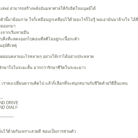
alcohol สามารถสร้างพลังอันมหาศาลให้กับจิตใจมนุษย์ได้
รตัวนี้มาย้อมกาย ใจก็เหมือนถูกเคลือบไว้ด้วยอะไรก็ไม่รู้ พอเอามันมาล้างใจ ไอ้สิ
ผยออกมา
ังจากเริ่มหายมึน
กับสิ่งที่แสดงออกไปตอนที่สติไม่อยู่กะเนื้อกะตัว
นอุบัติเหตุ
ช่วยผ่อนคลายอะไรหลายๆ อย่างให้เราได้อย่างประหลาด
ะรักษาใจในระยะสั้น มากกว่ารักษาชีวิตในระยะยาว
ี้ เราคงเปลี่ยนความคิดไป แล้วก็เลือกที่จะสนุกสนานกับชีวิตด้วยวิธีอื่นแทน
--
AND DRIVE
ND DIAL!!
-----------
ก็บไว้ด้วยกันเพราะสวยดี ชอบเป็นการส่วนตัว