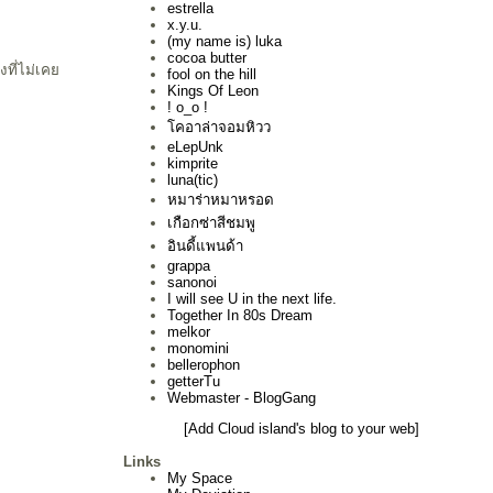
estrella
x.y.u.
(my name is) luka
cocoa butter
่งที่ไม่เค
fool on the hill
Kings Of Leon
! o_o !
คอาล่าจอมหิวว
eLepUnk
kimprite
luna(tic)
หมาร่าหมาหรอด
เกือกซ่าสีชมพู
อินดี้แพนด้า
grappa
sanonoi
I will see U in the next life.
Together In 80s Dream
melkor
monomini
bellerophon
getterTu
Webmaster - BlogGang
[Add Cloud island's blog to your web]
Links
My Space