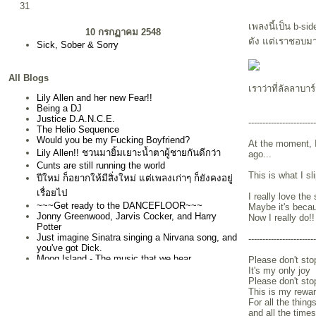
31
เพลงนี้เป็น b-sid
10 กรกฏาคม 2548
ดัง แต่เราชอบมา
Sick, Sober & Sorry
All Blogs
เราว่าที่ลัลลาบาร
Lily Allen and her new Fear!!
Being a DJ
Justice D.A.N.C.E.
-----------------------
The Helio Sequence
Would you be my Fucking Boyfriend?
At the moment, I
Lily Allen!! ชวนมายิ้มเยาะน้ำตาผู้ชายกันดีกว่า
ago...
Cunts are still running the world
This is what I sli
ปีใหม่ ก็อยากให้มีสิ่งใหม่ แต่เพลงเก่าๆ ก็ยังคงอยู่
เรื่อยไป
I really love th
~~~Get ready to the DANCEFLOOR~~~
Maybe it's becau
Jonny Greenwood, Jarvis Cocker, and Harry
Now I really do!!
Potter
Just imagine Sinatra singing a Nirvana song, and
------------------------
you've got Dick.
Moog Island - The music that we hear
Please don't sto
It's my only joy
ทำดีได้เท่าตัว ทำชั่วเป็น bastard - Let's go pissing
Please don't st
in the snow
This is my rewa
Sick, Sober & Sorry
For all the thin
take me out
and all the times 
Saint Etienne - Tales from Turnpike house