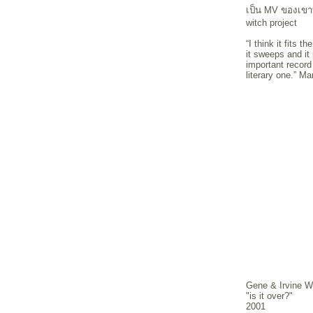
เป็น MV ของเขาที
witch project
“I think it fits 
it sweeps and it 
important record 
literary one.” Ma
Gene & Irvine W
"is it over?"
2001