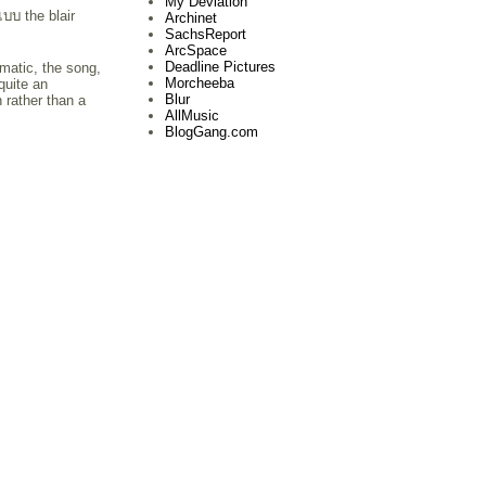
My Deviation
บบ the blair
Archinet
SachsReport
ArcSpace
Deadline Pictures
nematic, the song,
Morcheeba
 quite an
Blur
n rather than a
AllMusic
BlogGang.com