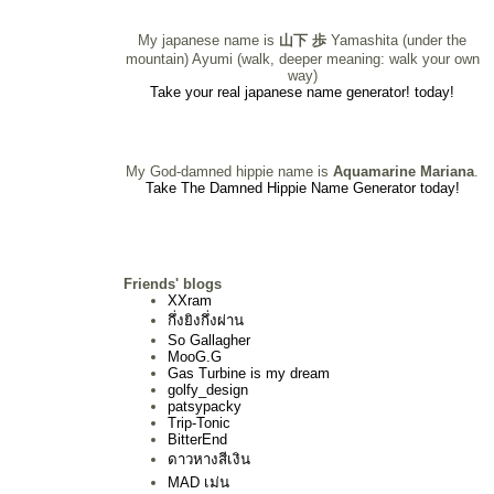
My japanese name is
山下 歩
Yamashita (under the
mountain) Ayumi (walk, deeper meaning: walk your own
way)
Take your real japanese name generator! today!
My God-damned hippie name is
Aquamarine Mariana
.
Take The Damned Hippie Name Generator today!
Friends' blogs
XXram
กึ่งยิงกึ่งผ่าน
So Gallagher
MooG.G
Gas Turbine is my dream
golfy_design
patsypacky
Trip-Tonic
BitterEnd
ดาวหางสีเงิน
MAD เม่น