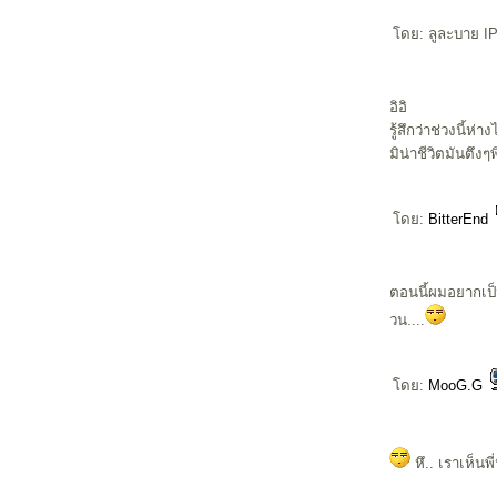
ดย: ลูละบาย IP:
อิอิ
รู้สึกว่าช่วงนี้ห
มิน่าชีวิตมันตึงๆ
ดย:
BitterEnd
ตอนนี้ผมอยากเป็
วน....
ดย:
MooG.G
หึ.. เราเห็นพี