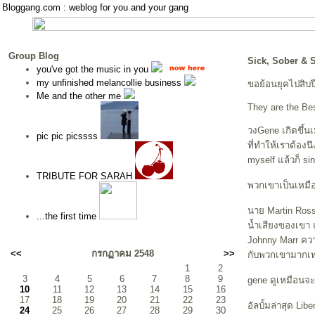
Bloggang.com : weblog for you and your gang
Group Blog
Sick, Sober & 
you've got the music in you
my unfinished melancollie business
ขอย้อนยุคไปสิบป
Me and the other me
They are the Be
วงGene เกิดขึ้นเ
pic pic picssss
ที่ทำให้เราต้องน
myself แล้วก็ si
TRIBUTE FOR SARAH
พวกเขาเป็นเหมือน
นาย Martin Ross
...the first time
น้ำเสียงของเขา 
Johnny Marr ความ
<<
กรกฏาคม 2548
>>
กับพวกเขามากเท
1
2
3
4
5
6
7
8
9
gene ดูเหมือนจะห
10
11
12
13
14
15
16
17
18
19
20
21
22
23
อัลบั้มล่าสุด Li
24
25
26
27
28
29
30