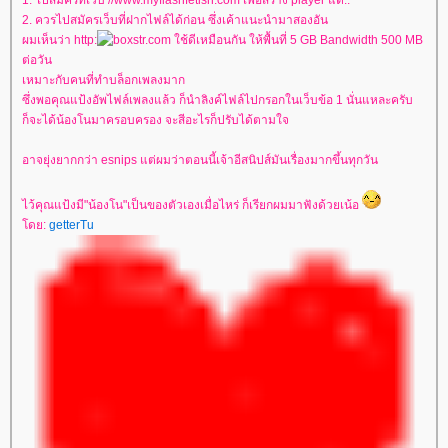
1. ไปสมัครที่เว็บ //www.myflashfetish.com เพื่อสร้าง player แต่..
2. ควรไปสมัครเว็บที่ฝากไฟล์ได้ก่อน ซึ่งเค้าแนะนำมาสองอัน
ผมเห็นว่า http:
str.com ใช้ดีเหมือนกัน ให้พื้นที่ 5 GB Bandwidth 500 MB
ต่อวัน
เหมาะกับคนที่ทำบล็อกเพลงมาก
ซึ่งพอคุณแป้งอัพไฟล์เพลงแล้ว ก็นำลิงค์ไฟล์ไปกรอกในเว็บข้อ 1 นั่นแหละครับ
ก็จะได้น้องโนมาครอบครอง จะสีอะไรก็ปรับได้ตามใจ
อาจยุ่งยากกว่า esnips แต่ผมว่าตอนนี้เจ้าอีสนิปส์มันเรื่องมากขึ้นทุกวัน
ไว้คุณแป้งมี"น้องโน"เป็นของตัวเองเมื่อไหร่ ก็เรียกผมมาฟังด้วยเน้อ
โดย:
getterTu