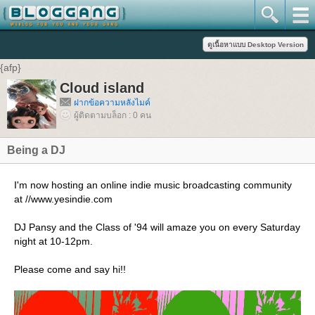
{afp}
Cloud island
ฝากข้อความหลังไมค์
ผู้ติดตามบล็อก : 0 คน
Being a DJ
I'm now hosting an online indie music broadcasting community
at //www.yesindie.com
DJ Pansy and the Class of '94 will amaze you on every Saturday
night at 10-12pm.
Please come and say hi!!