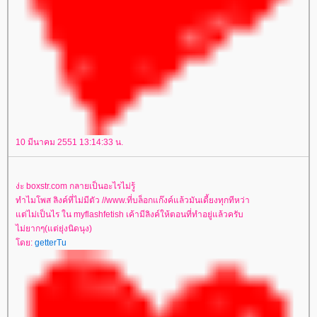
10 มีนาคม 2551 13:14:33 น.
ง่ะ boxstr.com กลายเป็นอะไรไม่รู้
ทำไมโพส ลิงค์ที่ไม่มีตัว //www.ที่บล็อกแก๊งค์แล้วมันเดี้ยงทุกทีหว่า
แต่ไม่เป็นไร ใน myflashfetish เค้ามีลิงค์ให้ตอนที่ทำอยู่แล้วครับ
ไม่ยากๆ(แต่ยุ่งนิดนุง)
โดย:
getterTu