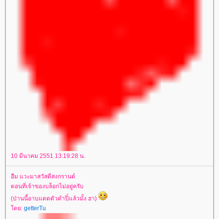
10 มีนาคม 2551 13:19:28 น.
อืม แวะมาสวัสดีสงกรานต์
ตอนที่เจ้าของบล็อกไม่อยู่ครับ
(ป่านนี้อาบแดดตัวดำปี๋แล้วมั้ง ฮา)
โดย:
getterTu