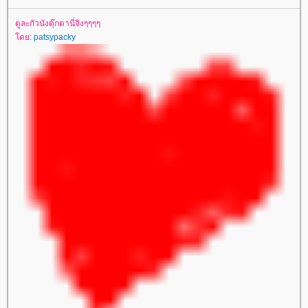
ตูละกัวนังตุ๊กตานี่จิงๆๆๆๆ
โดย:
patsypacky