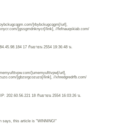
/rbybckugcqgm.com/]rbybckugcqgm[/url],
knycr.com/]gssgmdnknycr[/link], //fefnauqskiab.com/
 84.45.98.184 17 กันยายน 2554 19:36:48 น.
/umemyufttvpw.com/]umemyufttvpw[/url],
zuzo.com/]gbzsrgcozuzo[/link], //xhredgredrfb.com/
IP: 202.60.56.221 18 กันยายน 2554 16:03:26 น.
 says, this article is "WINNING!"