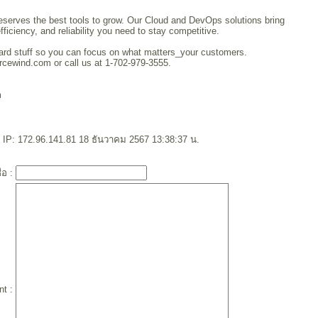
serves the best tools to grow. Our Cloud and DevOps solutions bring
ficiency, and reliability you need to stay competitive.
ard stuff so you can focus on what matters_your customers.
rcewind.com or call us at 1-702-979-3555.
m
IP: 172.96.141.81 18 ธันวาคม 2567 13:38:37 น.
ื่อ :
t :