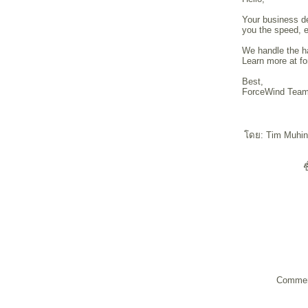
Your business de
you the speed, ef
We handle the h
Learn more at fo
Best,
ForceWind Tea
ดย: Tim Muhin 
ช
Commen