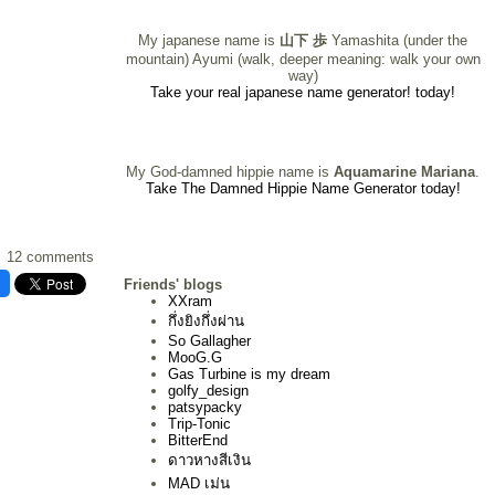
My japanese name is
山下 歩
Yamashita (under the
mountain) Ayumi (walk, deeper meaning: walk your own
way)
Take your real japanese name generator! today!
My God-damned hippie name is
Aquamarine Mariana
.
Take The Damned Hippie Name Generator today!
12 comments
Friends' blogs
XXram
กึ่งยิงกึ่งผ่าน
So Gallagher
MooG.G
Gas Turbine is my dream
golfy_design
patsypacky
Trip-Tonic
BitterEnd
ดาวหางสีเงิน
MAD เม่น