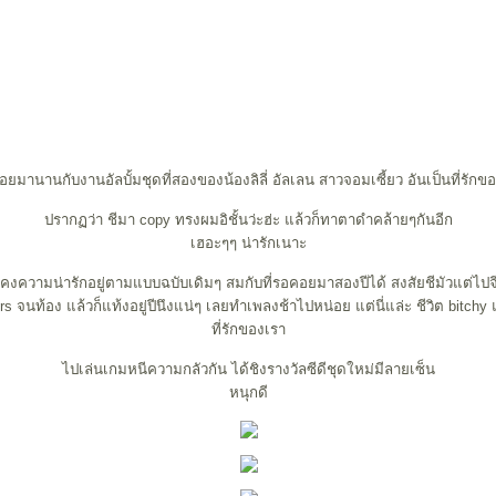
ยมานานกับงานอัลบั้มชุดที่สองของน้องลิลี่ อัลเลน สาวจอมเซี้ยว อันเป็นที่รักข
ปรากฏว่า ชีมา copy ทรงผมอิชั้นว่ะฮ่ะ แล้วก็ทาตาดำคล้ายๆกันอีก
เฮอะๆๆ น่ารักเนาะ
งคงความน่ารักอยู่ตามแบบฉบับเดิมๆ สมกับที่รอคอยมาสองปีได้ สงสัยชีมัวแต่ไป
s จนท้อง แล้วก็แท้งอยู่ปีนึงแน่ๆ เลยทำเพลงช้าไปหน่อย แต่นี่แล่ะ ชีวิต bitchy แ
ที่รักของเรา
ไปเล่นเกมหนีความกลัวกัน ได้ชิงรางวัลซีดีชุดใหม่มีลายเซ็น
หนุกดี