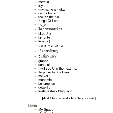
estrella
x.y.u.
(my name is) luka
cocoa butter
fool on the hill
Kings Of Leon
! o_o !
คอาล่าจอมหิวว
eLepUnk
kimprite
luna(tic)
หมาร่าหมาหรอด
เกือกซ่าสีชมพู
อินดี้แพนด้า
grappa
sanonoi
I will see U in the next life.
Together In 80s Dream
melkor
monomini
bellerophon
getterTu
Webmaster - BlogGang
[Add Cloud island's blog to your web]
Links
My Space