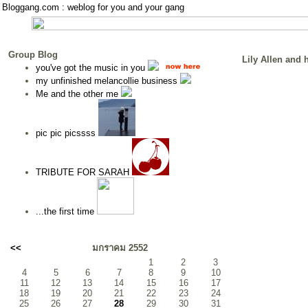
Bloggang.com : weblog for you and your gang
Group Blog
Lily Allen and 
you've got the music in you
my unfinished melancollie business
Me and the other me
pic pic picssss
TRIBUTE FOR SARAH
...the first time
<<
มกราคม 2552
1
2
3
4
5
6
7
8
9
10
11
12
13
14
15
16
17
18
19
20
21
22
23
24
25
26
27
28
29
30
31