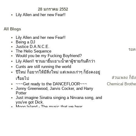
28 มกราคม 2552
Lily Allen and her new Fear!!
All Blogs
Lily Allen and her new Fear!!
Being a DJ
Justice D.A.N.C.E.
รอคอ
The Helio Sequence
Would you be my Fucking Boyfriend?
Lily Allen!! ชวนมายิ้มเยาะน้ำตาผู้ชายกันดีกว่า
Cunts are still running the world
ปีใหม่ ก็อยากให้มีสิ่งใหม่ แต่เพลงเก่าๆ ก็ยังคงอยู่
ส่วนเพลง ก็ยั
เรื่อยไป
~~~Get ready to the DANCEFLOOR~~~
Chemical Brother
Jonny Greenwood, Jarvis Cocker, and Harry
Potter
Just imagine Sinatra singing a Nirvana song, and
you've got Dick.
Moog Island - The music that we hear
ทำดีได้เท่าตัว ทำชั่วเป็น bastard - Let's go pissing
in the snow
Sick, Sober & Sorry
take me out
Saint Etienne - Tales from Turnpike house
Changes go back and forth