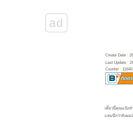
Uptown girls and Up blog girl
Nothing between us
The Talented Mr. Duff...
Sway.... & the time and space of being surreal.
ad
I love you Temposhark วงใหม่ไฟแรง นิสัยดี
sweet and sexy!!
The Kills Part one
มา มา มะ มา ฟังเพลง
"THE NEW YOU" - make me new everyday!!
Create Date : 
Last Update : 
Counter : 1164
เดี๋ยวนี้คุณแป้งท
หมนึกว่ายังผมม้