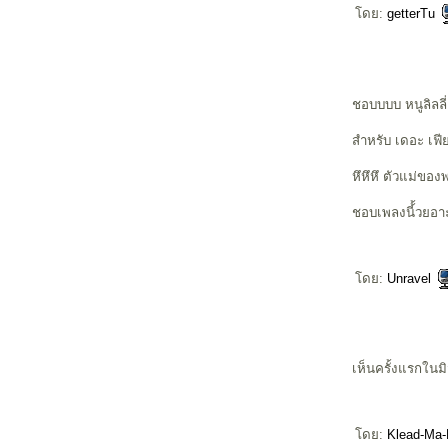
ดย:
getterTu
ชอบบบบ หนูลิลลี่
สำหรับ เดอะ เฟีย
หึหึหึ ตัวแม่ของ
ชอบเพลงนี้้วยอา
ดย:
Unravel
เห็นครั้งแรกในมิ
ดย:
Klead-Ma