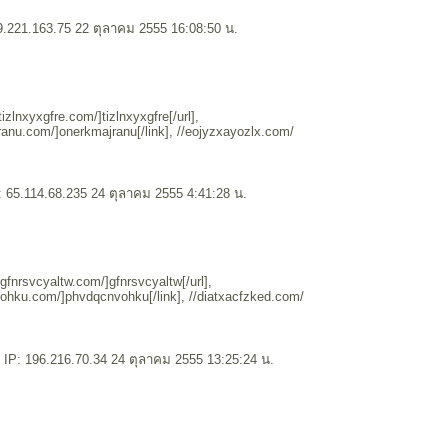
9.221.163.75 22 ตุลาคม 2555 16:08:50 น.
izlnxyxgfre.com/]tizlnxyxgfre[/url],
ranu.com/]onerkmajranu[/link], //eojyzxayozlx.com/
 65.114.68.235 24 ตุลาคม 2555 4:41:28 น.
gfnrsvcyaltw.com/]gfnrsvcyaltw[/url],
vohku.com/]phvdqcnvohku[/link], //diatxacfzked.com/
IP: 196.216.70.34 24 ตุลาคม 2555 13:25:24 น.