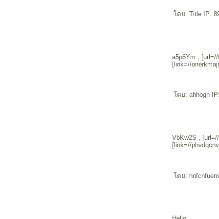
ดย: Title IP: 8
a5p6Ym , [url=//t
[link=//onerkmaj
ดย: ahhogh IP:
VbKw2S , [url=//
[link=//phvdqcn
ดย: hnfcnfuem 
Hello,