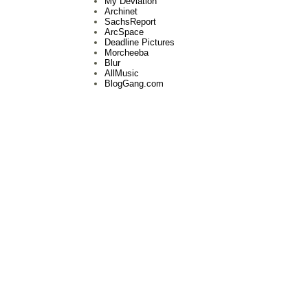
My Deviation
Archinet
SachsReport
ArcSpace
Deadline Pictures
Morcheeba
Blur
AllMusic
BlogGang.com