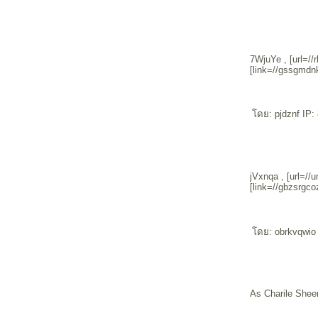
7WjuYe , [url=/
[link=//gssgmdn
ดย: pjdznf IP:
jVxnqa , [url=/
[link=//gbzsrgco
ดย: obrkvqwio 
As Charile Sheen