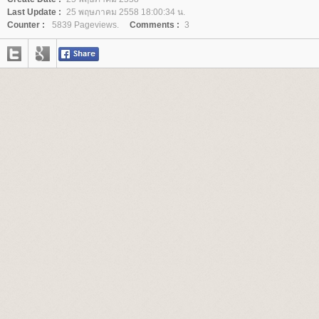
Last Update :
25 พฤษภาคม 2558 18:00:34 น.
Counter :
5839 Pageviews.
Comments :
3