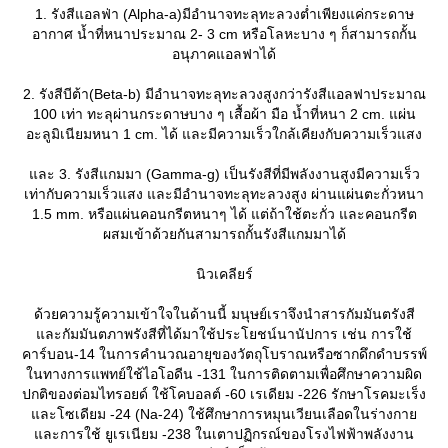
1. รังสีแอลฟ่า (Alpha-a)มีอำนาจทะลุทะลวงต่ำเพียงแค่กระดาษ
อากาศ น้ำที่หนาประมาณ 2- 3 cm หรือโลหะบาง ๆ ก็สามารถกั้น
อนุภาคแอลฟาได้
2. รังสีบีต้า(Beta-b) มีอำนาจทะลุทะลวงสูงกว่ารังสีแอลฟาประมาณ
100 เท่า ทะลุผ่านกระดาษบาง ๆ เสื้อผ้า มือ น้ำที่หนา 2 cm. แผ่น
อะลูมิเนียมหนา 1 cm. ได้ และมีความเร็วใกล้เคียงกับความเร็วแสง
ละ 3. รังสีแกมมา (Gamma-g) เป็นรังสีที่มีพลังงานสูงมีความเร็ว
เท่ากับความเร็วแสง และมีอำนาจทะลุทะลวงสูง ผ่านแผ่นตะกั่วหนา
1.5 mm. หรือแผ่นคอนกรีตหนาๆ ได้ แต่ถ้าใช้ตะกั่ว และคอนกรีต
ผสมเข้าด้วยกันสามารถกั้นรังสีแกมมาได้
นิวเคลียร์
ด้วยความรู้ความเข้าใจในด้านนี้ มนุษย์เราจึงนำสารกัมมันตรังสี
ละกัมมันตภาพรังสีที่ได้มาใช้ประโยชน์นานัปการ เช่น การใช้
คาร์บอน-14 ในการคำนวณอายุของวัตถุโบราณหรือซากดึกดำบรรพ์
นทางการแพทย์ใช้ไอโอดีน -131 ในการติดตามเพื่อศึกษาความผิด
ปกติของต่อมไทรอยด์ ใช้โคบอลต์ -60 เรเดียม -226 รักษาโรคมะเร็ง
ละโซเดียม -24 (Na-24) ใช้ศึกษาการหมุนเวียนเลือดในร่างกา
ละการใช้ ยูเรเนียม -238 ในเตาปฏิกรณ์ของโรงไฟฟ้าพลังงาน