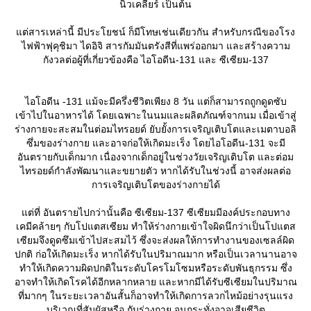
นิวเคลียร์ เป็นต้น
ต่สารเหล่านี้ มีประโยชน์ ก็มีโทษเช่นเดียวกัน สำหรับกรณีของโรง
ไฟฟ้าฟุคุชิมา ไดอิจิ สารกัมมันตรังสีที่แพร่ออกมา และสร้างความ
กังวลต่อผู้ที่เกี่ยวข้องคือ ไอโอดีน-131 และ ซีเซียม-137
ไอโอดีน -131 แม้จะมีครึ่งชีวิตเพียง 8 วัน แต่ก็สามารถถูกดูดซับ
เข้าไปในอาหารได้ โดยเฉพาะในนมและผลิตภัณฑ์จากนม เมื่อเข้าสู่
ร่างกายจะสะสมในต่อมไทรอยด์ ยับยั้งการเจริญเติบโตและเมตาบอลิ
ซึ่มของร่างกาย และอาจก่อให้เกิดมะเร็ง โดยไอโอดีน-131 จะมี
อันตรายกับเด็กมาก เนื่องจากเด็กอยู่ในช่วงวัยเจริญเติบโต และต่อม
ไทรอยด์กำลังพัฒนาและขยายตัว หากได้รับในช่วงนี้ อาจส่งผลต่อ
การเจริญเติบโตของร่างกายได้
ต่ที่ อันตรายไปกว่านั้นคือ ซีเซียม-137 ซีเซียมมีองค์ประกอบทาง
เคมีคล้ายๆ กับโปแตสเซียม ทำให้ร่างกายเข้าใจผิดนึกว่าเป็นโปแตส
เซียมจึงดูดซึมเข้าไปสะสมไว้ ซึ่งจะส่งผลให้การทำงานของเซลล์ผิด
ปกติ ก่อให้เกิดมะเร็ง หากได้รับในปริมาณมาก หรือเป็นเวลานานอาจ
ทำให้เกิดความผิดปกติในระดับโครโมโซมหรือระดับพันธุกรรม ซึ่ง
อาจทำให้เกิดโรคได้อีกหลากหลาย และหากมีได้รับซีเซียมในปริมาณ
ที่มากๆ ในระยะเวลาอันสั้นก็อาจทำให้เกิดการลวกไหม้อย่างรุนแรง
บริเวณที่สัมผัสหรือ กับร่างกาย จนกระทั่งอาจเสียชีวิต