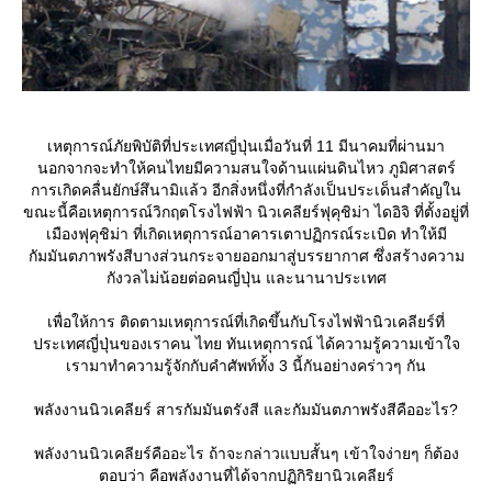
เหตุการณ์ภัยพิบัติที่ประเทศญี่ปุ่นเมื่อวันที่ 11 มีนาคมที่ผ่านมา
นอกจากจะทำให้คนไทยมีความสนใจด้านแผ่นดินไหว ภูมิศาสตร์
การเกิดคลื่นยักษ์สึนามิแล้ว อีกสิ่งหนึ่งที่กำลังเป็นประเด็นสำคัญใน
ขณะนี้คือเหตุการณ์วิกฤตโรงไฟฟ้า นิวเคลียร์ฟุคุชิม่า ไดอิจิ ที่ตั้งอยู่ที่
เมืองฟุคุชิม่า ที่เกิดเหตุการณ์อาคารเตาปฏิกรณ์ระเบิด ทำให้มี
กัมมันตภาพรังสีบางส่วนกระจายออกมาสู่บรรยากาศ ซึ่งสร้างความ
กังวลไม่น้อยต่อคนญี่ปุ่น และนานาประเทศ
เพื่อให้การ ติดตามเหตุการณ์ที่เกิดขึ้นกับโรงไฟฟ้านิวเคลียร์ที่
ประเทศญี่ปุ่นของเราคน ไทย ทันเหตุการณ์ ได้ความรู้ความเข้าใจ
เรามาทำความรู้จักกับคำศัพท์ทั้ง 3 นี้กันอย่างคร่าวๆ กัน
พลังงานนิวเคลียร์ สารกัมมันตรังสี และกัมมันตภาพรังสีคืออะไร?
พลังงานนิวเคลียร์คืออะไร ถ้าจะกล่าวแบบสั้นๆ เข้าใจง่ายๆ ก็ต้อง
ตอบว่า คือพลังงานที่ได้จากปฏิกิริยานิวเคลียร์