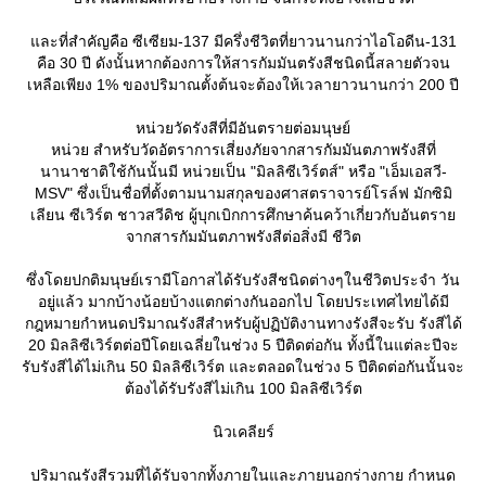
ละที่สำคัญคือ ซีเซียม-137 มีครึ่งชีวิตที่ยาวนานกว่าไอโอดีน-131
คือ 30 ปี ดังนั้นหากต้องการให้สารกัมมันตรังสีชนิดนี้สลายตัวจน
เหลือเพียง 1% ของปริมาณตั้งต้นจะต้องให้เวลายาวนานกว่า 200 ปี
หน่วยวัดรังสีที่มีอันตรายต่อมนุษย์
หน่วย สำหรับวัดอัตราการเสี่ยงภัยจากสารกัมมันตภาพรังสีที่
นานาชาติใช้กันนั้นมี หน่วยเป็น "มิลลิซีเวิร์ตส์" หรือ "เอ็มเอสวี-
MSV" ซึ่งเป็นชื่อที่ตั้งตามนามสกุลของศาสตราจารย์โรล์ฟ มักซิมิ
เลียน ซีเวิร์ต ชาวสวีดิช ผู้บุกเบิกการศึกษาค้นคว้าเกี่ยวกับอันตรา
จากสารกัมมันตภาพรังสีต่อสิ่งมี ชีวิต
ซึ่งโดยปกติมนุษย์เรามีโอกาสได้รับรังสีชนิดต่างๆในชีวิตประจำ วัน
อยู่แล้ว มากบ้างน้อยบ้างแตกต่างกันออกไป โดยประเทศไทยได้มี
กฎหมายกำหนดปริมาณรังสีสำหรับผู้ปฏิบัติงานทางรังสีจะรับ รังสีได้
20 มิลลิซีเวิร์ตต่อปีโดยเฉลี่ยในช่วง 5 ปีติดต่อกัน ทั้งนี้ในแต่ละปีจะ
รับรังสีได้ไม่เกิน 50 มิลลิซีเวิร์ต และตลอดในช่วง 5 ปีติดต่อกันนั้นจะ
ต้องได้รับรังสีไม่เกิน 100 มิลลิซีเวิร์ต
นิวเคลียร์
ปริมาณรังสีรวมที่ได้รับจากทั้งภายในและภายนอกร่างกาย กำหนด