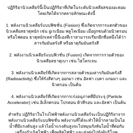
ปฏิกิริยานิวเคลียร์นี้เป็นปฏิกิริยาที่เกิดในระดับนิวเคลียสของอะตอม
ดยเกิดได้จากหลายลักษณะดังนี้
1. พลังงานนิวเคลียร์แบบฟิซชั่น (Fission) ซึ่งเกิดจากการแตกตัวของ
นิวเคลียสธาตุหนัก เช่น ยูเรเนียม พลูโทเนียม เมื่อถูกชนด้วยนิวตรอน
หรือโฟตอน ธาตุหนักเหล่านี้นี่เองที่เราสามารถเรียกอีกชื่อหนึ่งได้ว่า
สารกัมมันตรังสี หรือธาตุกัมมันตรังสี
2. พลังงานนิวเคลียร์แบบฟิวชั่น (Fusion) เกิดจากการรวมตัวของ
นิวเคลียสธาตุเบา เช่น ไฮโดรเจน
3. พลังงานนิวเคลียร์ที่เกิดจากการสลายตัวของสารกัมมันตรังสี
(Radioactivity) ซึ่งให้รังสีต่างๆ ออกมา เช่น อัลฟา เบตา แกมมา และ
นิวตรอน เป็นต้น
4. พลังงานนิวเคลียร์ที่เกิดจากการเร่งอนุภาคที่มีประจุ (Particle
Accelerator) เช่น อิเล็กตรอน โปรตอน ดิวทีรอน และอัลฟา เป็นต้น
สำหรับ ปฏิกิริยาในโรงไฟฟ้าพลังงานนิวเคลียร์จะเป็นปฏิกิริยาจาก
พลังงานนิวเคลียร์แบบฟิซชั่น พลังงานที่ได้จะทำให้น้ำกลายเป็นไอ
น้ำที่มีแรงดันสูง แล้วไอน้ำแรงดันสูงจะไปหมุนกังหันไอน้ำที่ต่อกับ
เครื่องกำเนิดไฟฟ้า เพื่อผลิตไฟฟ้า และส่งต่อไปยังผู้บริโภค