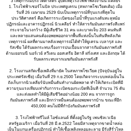
3 เหตุการณ์ประวัติศาสตร์ อุบัติเหตุโรงไฟฟ้าพลังงานนิวเคลียร์
1. โรงไฟฟ้าเชอร์โนบิล ประเทศยูเครน (สหภาพโซเวียตเดิม) เมื่อ
วันที่ 26 เมษายน 2529 นับเป็นเหตุการณ์ที่รุนแรงที่สุดใน
ประวัติศาสตร์ คือเกิดการระเบิดของไอน้ำที่รุนแรงดันทะลุหม้อ
ปฏิกรณ์และอาคารปฏิกรณ์ นิวเคลียร์ ทำให้สารกัมมันตภาพรังสีแพร่
กระจายในวงกว้าง มีผู้เสียชีวิต 31 คน และบาดเจ็บ 203 คนทันที
ละหลายแสนคนต้องอพยพออกจากพื้นที่แห่งนั้นในทันทีหลังเกิด
เหตุการณ์ ผลที่ตามมาหลังเหตุการณ์ได้ทำให้ยูเครน เบลารุส และ
รัสเซีย ได้รับผลกระทบเรื่องการปนเปื้อนจากสารกัมมันตภาพรังสี
ด้านเยอรมนี นอร์เวย์ สวีเดน ออสเตรีย อิตาลี ฝรั่งเศส และอังกฤษ ได้
รับผลกระทบจากเมฆกัมมันตภาพรังสี
2. โรงงานสกัดเชื้อเพลิงที่มายัค ในสหภาพโซเวียต (ปัจจุบันอยู่ใน
ประเทศรัสเซีย) เมื่อวันที่ 29 ก.ย.2500 โดยเกิดจากระบบหล่อเย็นใน
ถังเก็บกากนิวเคลียร์นับหมื่นตันทำงานผิดพลาด ทำให้เกิดระเบิดที่มี
ความรุนแรงเทียบเท่ากับการระเบิดของระเบิดทีเอ็นที จำนวน 75 ตัน
ละส่งผลทำให้มีผู้เสียชีวิตอย่างน้อย 200 คน จากการถูก
กัมมันตภาพรังสี และอีกกว่าหมื่นคนต้องอพยพจากบ้าน ขณะที่อีก
450,000 คนไม่มีที่กำบังกัมมันตภาพรังสี
3. โรงไฟฟ้าทรีไมล์ ไอซ์แลนด์ ที่ตั้งอยู่ในรัฐ เพนซิลเวเนี
สหรัฐอเมริกา เมื่อวันที่ 28 มี.ค.2522 โดยมีสาเหตุจากขาดน้ำหล่อ
เย็นในแกนเครื่องปฏิกรณ์ ทำให้เชื้อเพลิงหลอมละลาย มีรังสีรั่วไหล