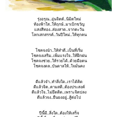
รุ่งอรุณ..อุ่นจิตต์..นิมิตใหม่
ท้องฟ้าใส..ให้ฤกษ์..มาเบิกขวัญ
สงสีทอง..ส่องสาด..จากตะวัน
ลกเสกสรรค์..วันปีใหม่..ให้ทุกคน
ชคจงนำ..ให้ทำดี..เป็นที่เริ่ม
ชคจงเสริม..เพิ่มแรงใจ..ให้ฝึกฝน
ชคจงช่วย..ให้รวยได้..ด้วยมือตน
ชคจงดล..บันดาลให้..ใจมั่นคง
ดีแล้วจำ..ทำสิ่งใด..เราได้คิด
ดี
ล้วจิต..ตามสติ..ต้องประสงค์
ดีแล้วใจ..ไม่ยึดติด..เพราะจิตปลง
ดี
ล้วจง..ยืนยงอยู่..สู้ต่อไป
ปี
นี้มี..สิ่งใด..ต้องให้เสร็จ