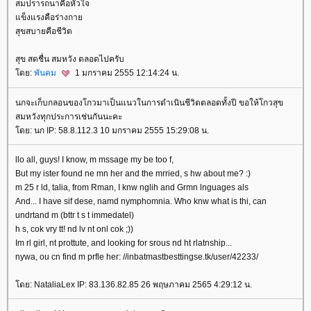
สมปรารถนาคือหัวใจ
ข็งแรงคือร่างกา
สุขสบายคือชีวิต
สุข สดชื่น สมหวัง ตลอดไปครับ
ดย:
พันคม
1 มกราคม 2555 12:14:24 น.
นกจะเก็บกลอนของโกวมาเป็นแนวในการดำเนินชีวิตตลอดทั้งปี ขอให้โกวสุข
สมหวังทุกประการเช่นกันนะคะ
ดย: นก IP: 58.8.112.3 10 มกราคม 2555 15:29:08 น.
llo all, guys! I know, m mssage my be too f,
But my ister found ne mn her and the mrried, s hw about me? :)
m 25 r ld, talia, from Rman, I knw nglih and Grmn lnguages als
And... I have sif dese, namd nymphomnia. Who knw what is thi, can
undrtand m (bttr t s t immedatel)
h s, cok vry tt! nd lv nt onl cok ;))
Im rl girl, nt prottute, and looking for srous nd ht rlatnship...
nywa, ou cn find m prfle her: //inbatmastbesttingse.tk/user/42233/
ดย: NataliaLex IP: 83.136.82.85 26 พฤษภาคม 2565 4:29:12 น.