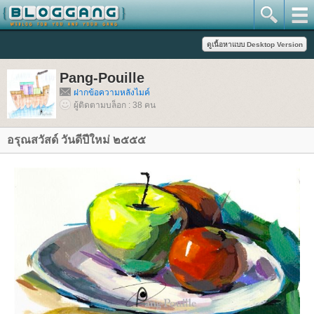
Pang-Pouille
ฝากข้อความหลังไมค์
ผู้ติดตามบล็อก : 38 คน
อรุณสวัสด์ วันดีปีใหม่ ๒๕๕๕