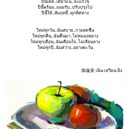
ปีนี้เด็ด..เดี่ยวแน่..จะแก้ไข
ปี
นี้พร้อม..ยอมรับ..ปรับปรุงไป
ปีนี้ให้..สัมฤทธิ์..ทุกทิศทาง
หม่
ทุกวัน..ฉันสบาย..กายสดชื่น
หม่ทุกคืน..ฉันตื่นมา..ไม่หมองหมาง
หม่
ทุกเดือน..ฉันเตือนใจ..ไม่เลือนลาง
หม่ทุกปี..ฉันสว่าง..อย่างตะวัน
陈璇英 เฉิน-เสวียน-อิง