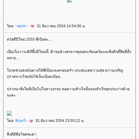
ดย:
~anrin~
31 ธันวาคม 2554 14:54:06 น.
สวัสดีปีใหม่ 2555 พี่เปียค่ะ....
เนื่องในวาระดิถ๊ขึ้นปีใหม่นี้..ฟ้าขออ้างพรจากคุณพระรัตนตรัยและสิ่งศักดิ์สิทธิ์ทั้ง
หลาย...
ปรดช่วยดลบันดาลให้พี่เปียและครอบครัว ประสบแต่ความสุข ความเจริญ
ปราศจากโรคภัยไข้เจ็บเบียดเบียน
ปราถนาสิ่งใดที่เป็นไปในทางธรรม ขอความสำเร็จนั้นๆจงสำเร็จทุกประการด้ว
นะคะ
ดย:
พิรุณร่ำ
31 ธันวาคม 2554 23:55:22 น.
สิ่งดีดีคือโชคชะตา