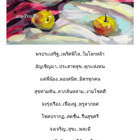
พรประเสริฐ..เพริศพิไล..ในโลกหล้า
อัญเชิญมา..ประสาทสุข..ทุกแห่งหน
ด่พี่น้อง..ผองสนิท..มิตรทุกคน
สุขท่วมท้น..ลาภล้นหลาม..งามโชคดี
จงรุ่งเรือง..เฟื่องฟู..หรูลาภยศ
ชคปรากฏ..สดชื่น..รื่นสุขศรี
จงเจริญ..สุขะ..พละมี