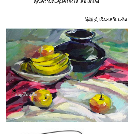
คุณความดี..คุ้มครองให้..สมใจปอง
陈璇英 เฉิน-เสวียน-อิง