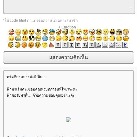
*ใช้ code html ตกแต่งข้อความได้เฉพาะสมาชิก
+
Emotion
+
หวัดดียามบ่ายค่ะพี่เปีย...
ฟ้ามาเจิมค่ะ..ขอบคุณพรบทกลอนที่ไพเราะคะ
ฟ้าขอรับพรนั้น...ด้วยความขอบคุณยิ่ง นะคะ