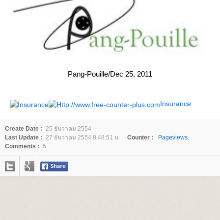
Pang-Pouille/Dec 25, 2011
Insurance
Create Date :
25 ธันวาคม 2554
Last Update :
27 ธันวาคม 2554 8:48:51 น.
Counter :
Pageviews.
Comments :
5