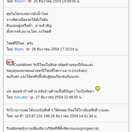
ดย:
พิรุณร่ำ
25 ธันวาคม 2554 14:09:55 น.
สุขในโลกจงหลากดั่งน้ำไหล
จากทิศเหนือจรดใต้ดั่งใจฝัน
ดินแดนสูงหรือต่ำ...ตามสำคัญ
ทั้งสวรรค์,อบาย,โลก..จงโชคดี
ชคดีปีใหม่...ครับ
ดย:
พันคม
26 ธันวาคม 2554 17:10:24 น.
Countdown รับปีใหม่ในสัปดาห์สุดท้ายของปีกันนะค่ะ
ขอบคุณบทกลอนอวยพรปีใหม่ที่ไพเราะมาก (เก่งจังค่ะ)
ขอรับพร และให้พรดีๆนี้กลับสู่คุณเปียเช่นกันนะค่ะ
ปล. คุยหน้าบ้านด้วย หลังบ้านด้วยเมื่อมีปัญหา ไม่เป็นรัยค่า
ดย:
tui/Laksi
27 ธันวาคม 2554 22:48:55 น.
รักโกวมากเลย ได้แบ่งปันสิ่งดี ๆ ให้ตลอด ก็ขอให้โกวมีแต่สิ่งดี ๆ นะคะ
ดย: นก IP: 115.87.232.199 28 ธันวาคม 2554 14:41:34 น.
รับสมัครพนักงานเพิ่มเติม (บริษัทมีที่ตั้งชัดเจนและถูกกฏหมาย)