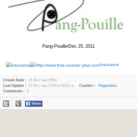
Pang-Pouille/Dec 25, 2011
Insurance
Create Date :
25 ธันวาคม 2554
Last Update :
27 ธันวาคม 2554 8:48:51 น.
Counter :
Pageviews.
Comments :
5