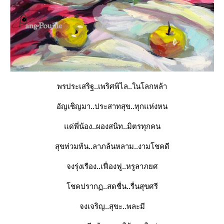
พรประเสริฐ..เพริศพิไล..ในโลกหล้า
อัญเชิญมา..ประสาทสุข..ทุกแห่งหน
ด่พี่น้อง..ผองสนิท..มิตรทุกคน
สุขท่วมท้น..ลาภล้นหลาม..งามโชคดี
จงรุ่งเรือง..เฟื่องฟู..หรูลาภยศ
ชคปรากฏ..สดชื่น..รื่นสุขศรี
จงเจริญ..สุขะ..พละมี