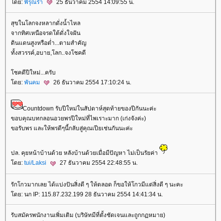
ดย:
พิรุณร่ำ
25 ธันวาคม 2554 14:09:55 น.
สุขในโลกจงหลากดั่งน้ำไหล
จากทิศเหนือจรดใต้ดั่งใจฝัน
ดินแดนสูงหรือต่ำ...ตามสำคัญ
ทั้งสวรรค์,อบาย,โลก..จงโชคดี
ชคดีปีใหม่...ครับ
ดย:
พันคม
26 ธันวาคม 2554 17:10:24 น.
Countdown รับปีใหม่ในสัปดาห์สุดท้ายของปีกันนะค่ะ
ขอบคุณบทกลอนอวยพรปีใหม่ที่ไพเราะมาก (เก่งจังค่ะ)
ขอรับพร และให้พรดีๆนี้กลับสู่คุณเปียเช่นกันนะค่ะ
ปล. คุยหน้าบ้านด้วย หลังบ้านด้วยเมื่อมีปัญหา ไม่เป็นรัยค่า
ดย:
tui/Laksi
27 ธันวาคม 2554 22:48:55 น.
รักโกวมากเลย ได้แบ่งปันสิ่งดี ๆ ให้ตลอด ก็ขอให้โกวมีแต่สิ่งดี ๆ นะคะ
ดย: นก IP: 115.87.232.199 28 ธันวาคม 2554 14:41:34 น.
รับสมัครพนักงานเพิ่มเติม (บริษัทมีที่ตั้งชัดเจนและถูกกฏหมาย)