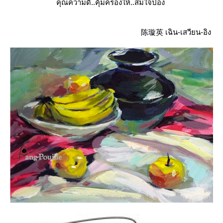
คุณความดี..คุ้มครองให้..สมใจปอง
陈璇英 เฉิน-เสวียน-อิง