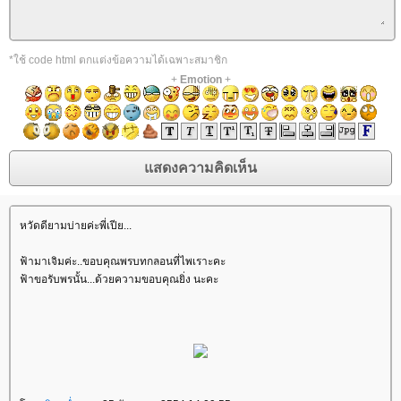
*ใช้ code html ตกแต่งข้อความได้เฉพาะสมาชิก
+
Emotion
+
หวัดดียามบ่ายค่ะพี่เปีย...
ฟ้ามาเจิมค่ะ..ขอบคุณพรบทกลอนที่ไพเราะคะ
ฟ้าขอรับพรนั้น...ด้วยความขอบคุณยิ่ง นะคะ