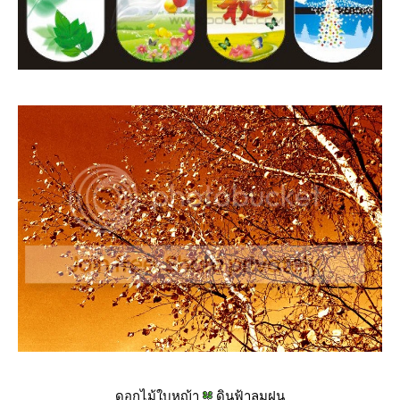
ดอกไม้ใบหญ้า
ดินฟ้าลมฝน