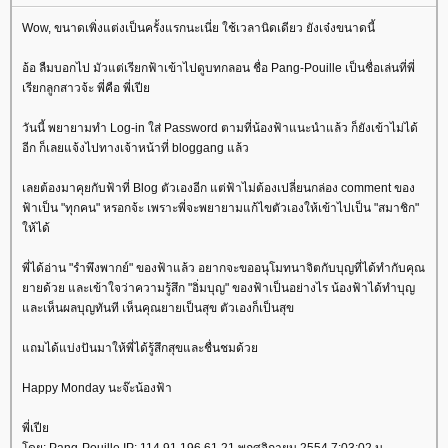
Wow, ขนาดเพิ่งแต่งเป็นครั้งแรกนะเนี่ย ใช้เวลานิดเดียว ยังเจ๋งขนาดนี้
อ้อ ลืมบอกไป มัวแต่เรียกฟ้าเข้าไปดูบทกลอน ชื่อ Pang-Pouille เป็นชื่อเล่นที่พี่
เรียกลูกสาวจ้ะ พี่คือ พี่เปี
วันนี้ พยายามทำ Log-in ใส่ Password ตามที่น้องฟ้าแนะนำแล้ว ก็ยังเข้าไม่ได้
อีก ก็เลยแจ้งไปทางเจ้าหน้าที่ bloggang แล้ว
เลยต้องมาคุยกับฟ้าที่ Blog ตัวเองอีก แต่ฟ้าไม่ต้องเปลี่ยนกล่อง comment ของ
ฟ้าเป็น "ทุกคน" หรอกจ้ะ เพราะพี่จะพยายามแก้ไขตัวเองให้เข้าไปเป็น "สมาชิก"
ห้ได้
พี่ได้อ่าน "รำพึงพากย์" ของฟ้าแล้ว อยากจะขออนุโมทนาจิตกับบุญที่ได้ทำกับคุณ
ายด้วย และเข้าใจว่าความรู้สึก "อิ่มบุญ" ของฟ้าเป็นอย่างไร น้องฟ้าได้ทำบุญ
ละเห็นผลบุญทันที เห็นคุณยายเป็นสุข ตัวเองก็เป็นสุข
ถมได้แบ่งปันมาให้พี่ได้รู้สึกสุขและชื่นชมด้ว
Happy Monday นะจ๊ะน้องฟ้า
พี่เปี