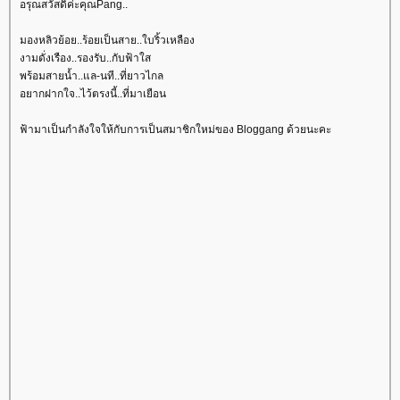
อรุณสวัสดิ์ค่ะคุณPang..
มองหลิวย้อย..ร้อยเป็นสาย..ใบริ้วเหลือง
งามดั่งเรือง..รองรับ..กับฟ้าใส
พร้อมสายน้ำ..แล-นที..ที่ยาวไกล
อยากฝากใจ..ไว้ตรงนี้..ที่มาเยือน
ฟ้ามาเป็นกำลังใจให้กับการเป็นสมาชิกใหม่ของ Bloggang ด้วยนะคะ