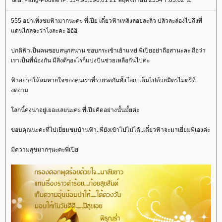
ดย: Pang-Pouille IP: 114.91.196.61 21 พฤศจิกายน 2554 7:03:02 น.
555 อย่าเพิ่งชมฟ้ามากนะคะ พี่เปีย เดี๋ยวฟ้าเหลิงลอยละลิ่ว ปลิวละล่องไปถึงพี่
ดนไกลจะว่าไงละคะ อิอิอิ
ปกติฟ้าเป็นคนชอบสนุกสนาน ชอบกระเซ้าเย้าแหย่ พี่เปียอย่าถือสานะคะ ถือว่า
เราเป็นพี่น้องกัน มีสิ่งดีๆอะไรก็แบ่งปันช่วยเหลือกันไปค่ะ
ฟ้าอยากให้ลมหายใจของคนเราที่รวยรดกันทั้งโลก..เต็มไปด้วยมิตรไมตรีที่
งดงาม
ลกนี้คงน่าอยู่เยอะเลยนะคะ พี่เปียคิดอย่างนั้นมั้ยค่ะ
ขอบคุณนะคะที่ไปเยี่ยมชมบ้านฟ้า..พี่ยังเข้าไปไม่ได้..เดี๋ยวฟ้าจะมาเยี่ยมพี่เองค่ะ
มีความสุขมากๆนะคะพี่เปี