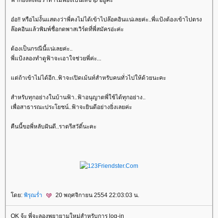
อ๋อ!! หรือไม่งั้นแสดงว่าพี่คงไม่ได้เข้าไปล๊อคอินแน่เลยค่ะ..พี่แป้งต้องเข้าไปตรง
ล๊อคอินแล้วพิมพ์ชื่อกดพาสเวิร์ดที่พี่สมัครอ่ะค่ะ
ต้องเป็นกรณีนี้แน่เลยค่ะ..
พี่แป้งลองทำดูฟ้าจะเอาใจช่วยพี่ค่ะ...
ต่ถ้าเข้าไม่ได้อีก..ฟ้าจะเปิดเม้นท์สำหรับคนทั่วไปให้ด้วยนะคะ
สำหรับทุกอย่างในบ้านฟ้า..ฟ้าอนุญาตพี่ใช้ได้ทุกอย่าง..
เพื่อสาธารณะประโยชน์..ฟ้าจะยินดีอย่างยิ่งเลยค่ะ
คืนนี้ขอพี่หลับฝันดี..ราตรีสวัดิ์นะคะ
ดย:
พิรุณร่ำ
20 พฤศจิกายน 2554 22:03:03 น.
OK จ้ะ พี่จะลองพยายามใหม่สำหรับการ log-in