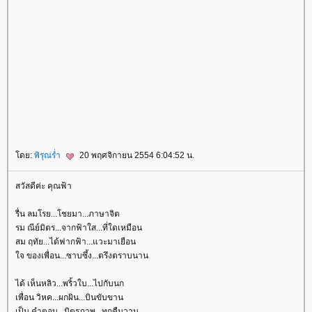
ดย:
พิรุณร่ำ
20 พฤศจิกายน 2554 6:04:52 น.
สวัสดีค่ะ คุณฟ้า
รื่น ลมโรย...โชยมา...ภาษาจิต
รม ณีย์มิตร...จากฟ้าใส...ที่ใดเหมือน
สม ฤทัย...ได้ฟากฟ้า...แวะมาเยือน
จ ของเพื่อน...ซาบซึ้ง...ตรึงตราบนาน
ได้ เห็นหลิว...พริ้วใบ...ไปกับนก
เพื่อน วิหค...ผกผิน...บินขับขาน
เป็น คำตอบ...มิตรภาพ...ทุกคืนวาน