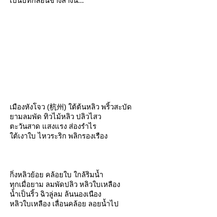
เป็นบทกลอนข้างล่างนี้...
เมืองหังโจว (
杭州
)
ต้ต้นหลิว
พริ้วสะบัด
ามลมพัด
ทิวไม้หลิว
ปลิวไสว
ตะวันสาด
สงแรง
ส่องรำไร
ต้เงาใบ
ไหวระริก
พลิกรองเรือง
กิ่งหลิวย้อ
คล้อยใบ
กล้ริมน้ำ
ทุกเมื่อยาม
ลมพัดปลิว
หลิวใบเหลือง
น้ำเป็นริ้ว
ฉิวลู่ลม
ล้นนองเนือง
หลิวใบเหลือง
เลื่อนคล้อ
ลอยน้ำไป