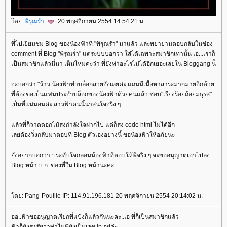
ดย:
พิรุณร่ำ
20 พฤศจิกายน 2554 14:54:21 น.
พี่ไปเยี่ยมชม Blog ของน้องฟ้าที่ "พิรุณร่ำ" มาแล้ว และพยายามตอบกลับในช่อง
comment ที่ Blog "พิรุณร่ำ" แต่ระบบบอกว่า ใส่ได้เฉพาะสมาชิกเท่านั้น เอ...เราก็
เป็นสมาชิกแล้วนี่นา เห็นไหมคะว่า พี่ยังทำอะไรไม่ได้อีกเยอะเลยใน Bloggang น่ี
จะบอกว่า "ว้าว น้องฟ้าทำบล็อกสวยจังเลยค่ะ แถมมีเนื้อหาสาระมากมายอีกด้ว
พี่ต้องขอเป็นแฟนประจำบล็อกของน้องฟ้าด้วยคนแล้ว ชอบ"เรียงร้อยถ้อยมธุรส"
เป็นที่แน่นอนค่ะ สาวฟ้าคนนี้น่าสนใจจริง ๆ
ล้วพี่ก็วาดดอกไม้ส่งกำลังใจฝากไป แต่ก็ส่ง code html ไ่ม่ได้อีก
เลยต้องวิ่งกลับมาตอบที่ Blog ตัวเองอย่างนี้ ขอน้องฟ้าให้อภัยนะ
ังอยากบอกว่า ประทับใจกลอนน้องฟ้าที่ตอบให้พี่จริง ๆ จะขออนุญาตเอาไปลง
Blog หน้า บ.ก. ของพี่ใน Blog หน้านะคะ
ดย: Pang-Pouille IP: 114.91.196.181 20 พฤศจิกายน 2554 20:14:02 น.
อ่อ..ฟ้าขออนุญาตเรียกพี่แป้งก็แล้วกันนะคะ..เอ่ พี่ก็เป็นสมาชิกแล้ว
ฟ้าก็ยังสงสัยว่าทำไมพี่ยังเป็นเลข Ip อยู่ค่ะ