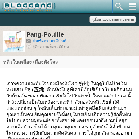
Pang-Pouille
ฝากข้อความหลังไมค์
ผู้ติดตามบล็อก : 38 คน
หลิวใบเหลือง เมืองหังโจว
ภาพความประทับใจของเมืองหังโจว(
杭州
)
นฤดูใบไม่ร่วง
ริม
ทะเลสาปซีหู (
西湖
)
ต้นหลิวใบคู่ที่เคยมีเป็นสีเขียว ใบสดติดแน่น
กับก้านต้น
พอลมพัดผ่าน เรี่ยใบไปกับสายน้ำในทะเลสาป
ขณะนี้
กำลังเปลี่ยนเป็นใบเหลือง
ขณะที่กำลังมองใบหลิวเรี่ยน้ำใต้
สงแดดอ่อน ๆ
ก็พลันเห็นพ่อเฒ่าแม่เฒ่าคู่หนึ่งเดินเล่นผ่านมา
คุณตาเป็นคนเข็นคุณยายซึ่งนั่งอยู่ในรถเข็น
เกิดความรู้สึกตื้นตัน
จไปกับความผูกพันธ์ของทั้งสอง
ที่ยังคงรักกันมาถึงยามนี้
หยุด
ความคิดตัวเองไม่ได้ว่า
คุณตาคุณยายจะอยู่ด้วยกันได้ค้ำฟ้าแค่
ไหนนะ
ความรู้สึกกับความคิดจินตนาการ
ได้ถูกกลั่นกรองออกมา