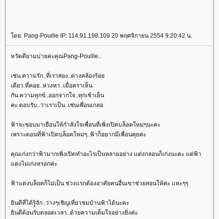
ดย: Pang-Pouille IP: 114.91.198.109 20 พฤศจิกายน 2554 9:20:42 น.
หวัดดียามบ่ายค่ะคุณPang-Pouille..
เช่น.ความรัก..ที่เราสอง..ต่างคล้องร้อ
เดียว.ที่คอย..ห่วงหา..เมื่อคราเห็น
กัน.ความทุกข์..ออกจากใจ..ทุกเช้าเย็น
คะ.ตอบรับ..ว่าเราเป็น..เช่นเพื่อนเกลอ
ฟ้าจะชอบมาเยือนให้กำลังใจเพื่อนที่เพิ่งเปิดบล็อคใหม่ๆนะคะ
เพราะตอนที่ฟ้าเปิดบล็อคใหม่ๆ..ฟ้าก็อยากมีเพื่อนคุยค่ะ
คุณเก่งกว่าฟ้ามากเพิ่งเปิดทำอะไรเป็นหลายอย่าง แต่งกลอนก็เก่งนะคะ แต่ฟ้า
ต่งไม่เก่งหรอกค่ะ
ฟ้าแต่งบล็อคก็ไม่เป็น ช่วงแรกต้องอาศัยคนอื่นเขาช่วยสอนให้ค่ะ แหะๆๆ
ินดีที่ได้รู้จัก..ว่างๆเชิญเที่ยวชมบ้านฟ้าได้นะคะ
ินดีต้อนรับตลอดเวลา..ด้วยความเต็มใจอย่างยิ่งค่ะ