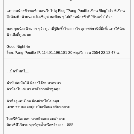
ต่ก่อนน้องฟ้าจะเข้านอน รีบไปดู Blog "Pang-Pouille เขียน Blog" เร้ว พี่เขียน
ถึงน้องฟ้าด้วยนะ แล้วเชิญชวนเพื่อน ๆ ไปเยี่ยมน้องฟ้าที่ "พิรุณร่ำ" ด้ว
ขอบคุณน้องฟ้ามาก ๆ จ้ะ ดูว่าพี่รู้สึกซึ้งใจอย่างไร ดูกาพย์ยานีที่พี่เพิ่งแต่งให้น้อง
ฟ้าเมื่อกี้ดูเองนะ
Good Night จ้ะ
ดย: Pang-Pouille IP: 114.91.196.181 20 พฤศจิกายน 2554 22:12:47 น.
....มิตรไมตรี....
คำนับจับมือให้ พี่อย่าได้ชมมากหนา
ตัวน้องไม่เก่งนา อาศัยว่ากล้าพูดคุ
ตัวพี่อยู่แดนไกล น้องฝากใจไปฉลุ
เมฆขาวบนดอยปุย เป็นเพื่อนคุยกันทุกยาม
ไมตรีที่น้องมอบ หากพี่ชอบตอบคำถาม
มิตรพี่มีไว้ยาม ทุกข์สุขล้ำหรือพร่ำลวง....อิอิอิ