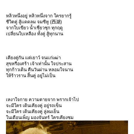
หลิวหนึ่งอยู่
หลิวหนึ่งจาก
ครยากรู้
ชีวิตคู่
สู้แดดลม
จมซีหู (
西湖
)
จากใบเขียว
น้ำเชี่ยวชุก
ทุกฤดู
เปลี่ยนใบเหลือง
ทั้งคู่
สู้ทุกนาน
เคียงคู่กัน
ต่เยาว์
จนแก่เฒ่า
สุขหรือเศร้า
เจ้าเท่านั้น
จประสาน
ทุกก้าวเดิน
คืนวันผ่าน
หลอมใจนาน
ห้ร้าวราน
สิ้นคู่
อยู่ไม่เป็น
เหงาใจกา
ความตายจาก
พรากเจ้าไป
จะมีใคร
เดินเคียงคู่
อยู่รถเข็น
จะมีใคร
เดินเคียงคู่
ลู่ลมเย็น
นเดือนเพ็ญ มองจันทร์ ใครเคียงชม