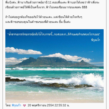
พี่แป้งค่ะ..ฟ้ามาเจิมด้วยกาพย์ยานี 11 ตอบพี่นะคะ ฟ้าบอกได้เลยว่าฟ้าเพิ่งจะ
เขียนด้วยกาพย์ให้พี่เป็นครั้งแรก..ฟ้าไม่เคยเขียนมาก่อนเลยค่ะ อิอิอิ
ถ้าไม่ค่อยถูกต้องก็ขออภัยไว้ด้วยนะคะ..แต่เขียนให้ด้วยใจจริงๆ
ละฟ้าขอขอบคุณในคำชมของพี่ด้วยนะคะ ยิ้ม ยิ้มค่ะ
ดย:
พิรุณร่ำ
20 พฤศจิกายน 2554 22:55:32 น.