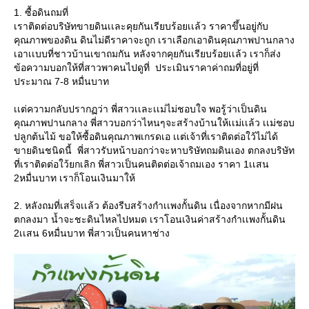
1. ซื้อดินถมที่
เราติดต่อบริษัทขายดินเเละคุยกันเรียบร้อยเเล้ว ราคาขึ้นอยู่กับ
คุณภาพของดิน ดินไม่ดีราคาจะถูก เราเลือกเอาดินคุณภาพปานกลาง
เอาเเบบที่ชาวบ้านเขาถมกัน หลังจากคุยกันเรียบร้อยเเล้ว เราก็ส่ง
ข้อความบอกให้ที่สาวพาคนไปดูที่ ประเมินราคาค่าถมที่อยู่ที่
ประมาณ 7-8 หมื่นบาท
เเต่ความกลับปรากฏว่า พี่สาวเเละเเม่ไม่ชอบใจ พอรู้ว่าเป็นดิน
คุณภาพปานกลาง พี่สาวบอกว่าไหนๆจะสร้างบ้านให้เเม่เเล้ว เเม่ชอบ
ปลูกต้นไม้ ขอให้ซื้อดินคุณภาพเกรดเอ เเต่เจ้าที่เราติดต่อใว้ไม่ได้
ขายดินชนิดนี้ พี่สาวรับหน้าบอกว่าจะหาบริษัทถมดินเอง ตกลงบริษัท
ที่เราติดต่อใว้ยกเลิก พี่สาวเป็นคนติดต่อเจ้าถมเอง ราคา 1เเสน
2หมื่นบาท เราก็โอนเงินมาให้
2. หลังถมที่เสร็จเเล้ว ต้องรีบสร้างกำเเพงกั้นดิน เนื่องจากหากมีฝน
ตกลงมา น้ำจะชะดินไหลไปหมด เราโอนเงินค่าสร้างกำเเพงกั้นดิน
2เเสน 6หมื่นบาท พี่สาวเป็นคนหาช่าง