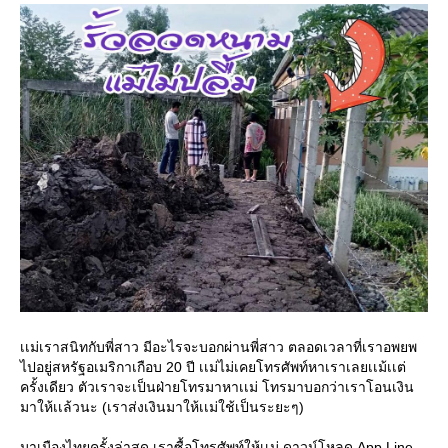
เเม่เราสนิทกับพี่สาว มีอะไรจะบอกผ่านพี่สาว ตลอดเวลาที่เราอพยพ
ไปอยู่สหรัฐอเมริกาเกือบ 20 ปี เเม่ไม่เคยโทรศัพท์หาเราเลยเเม้เเต่
ครั้งเดียว ตัวเราจะเป็นฝ่ายโทรมาหาเเม่ โทรมาบอกว่าเราโอนเงิน
มาให้เเล้วนะ (เราส่งเงินมาให้เเม่ใช้เป็นระยะๆ)
มาเมืองไทยครั้งล่าสุด เราซื้อโทรศัพท์ให้เเม่ ดาวน์โหลด App Line