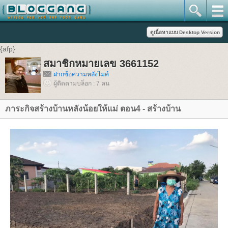
{afp}
สมาชิกหมายเลข 3661152
ฝากข้อความหลังไมค์
ผู้ติดตามบล็อก : 7 คน
ภาระกิจสร้างบ้านหลังน้อยให้เเม่ ตอน4 - สร้างบ้าน