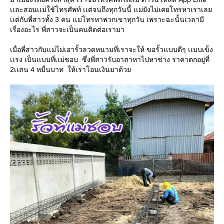
เเละสอนเเม่ใช้โทรศัพท์ เเต่จนถึงทุกวันนี้ เเม่ยังไม่เคยโทรหาเราเลย
เเต่กับพี่สาวทั้ง 3 คน เเม่โทรหาพวกเขาทุกวัน เพราะฉะนั้นเวลามี
เรื่องอะไร พี่สาวจะเป็นคนติดต่อเรามา
เมื่อพี่สาวกับเเม่ไม่เอารั้วลวดหนามที่เราจะให้ ขอรั้วเเบบดีๆ เเบบเข็ง
เเรง เป็นเเบบที่เเม่ชอบ ซึ่งพี่สาวรับอาสาหาไปหาช่าง ราคาตกอยู่ที่
2เเสน 4 หมื่นบาท ให้เราโอนเงินมาด้วย