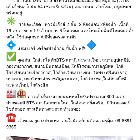
ทาวน์เฮ้าส์ติด BTS สะพานใหม่ ดอนเมือง ชื่อ หมู่บ้านรุ่งเรือง
เฮ้าส์ พหลโยธิน 54 (ซอยเธียรสวน) คลองถนน, สายไหม, กรุงเทพฯ
พร้อมอยู่
รายละเอียด : ทาวน์เฮ้าส์ 2 ชั้น 2 ห้องนอน 2ห้องน้ำ เนื้อที่
19 ตรว . ขาย 1.9 ล้านบาท รีโนเวทตกเเต่งใหม่เต็มพื้นที่ใหม่หมดทั้ง
หลัง ใช้วัสดุเกรด A มีที่จอดรถส่วนตัว
เเถม เเอร์ เครื่องทำน้ำอุ่น ปั๊มน้ำ ฟรี!!
️ จุดเด่น: ใกล้รถไฟฟ้าBTS สถานี สะพานใหม่, สนามธูปเตมีย์,
กองทัพอากาศ, สนามบินดอนเมือง, ใกล้โรงพยาบาลภูมิพล, ใกล้
โรงเรียนนายเรืออากาศ, ใกล้วงเวียนบางเขน, วัดพระศรีมหาธาตุ
บางเขน, มหาวิทยาลัยราชภัฎพระนคร, ใกล้วัชรพล,ใกล้ห้างบิ๊กซี
สะพานใหม่, ใกล้รังสิต
ทาวเฮ้าส์ห่างจากถนนพหลโยธินประมาณ 800 เมตร
ปากซอยมี BTS สถานีสะพานใหม่ ใกล้ตลาดยิ่งเจริญ มีวินมอเตอร์
ไซด์ตลอด การเดินทางสะดวก ทำเลทอง
เจ้าของอยู่ต่างประเทศ สนใจนัดดูบ้านติดต่อ ครูตุ้ม 09-8691-
9365