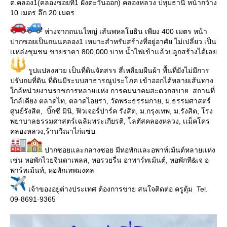
ต.คลอง1(คลองซอยที่1 ฝั่งตะวันออก) คลองหลวง ปทุมธานี หน้ากว้าง
10 เมตร ลึก 20 เมตร
ห่างจากถนนใหญ่ เส้นพหลโยธิน เพียง 400 เมตร หน้า
ปากซอยเป็นถนนคลอง1 เหมาะสำหรับสร้างที่อยู่อาศัย ไม่เปลี่ยว เป็น
เเหล่งชุมชน ขายราคา 800,000 บาท น้ำไฟเข้าเเล้วปลูกสร้างได้เลย
รูปแปลงสวย เป็นที่ดินจัดสรร สี่เหลี่ยมผืนผ้า พื้นที่ยังไม่มีการ
ปรับถมที่ดิน ที่ดินมีระบบสาธารณูประโภค เข้าออกได้หลายเส้นทาง
ใกล้หน่วยงานราชการหลายเเห่ง การคมนาคมสะดวกสบาย สถานที่
ใกล้เคียง ตลาดไท, ตลาดไอยรา, วัดพระธรรมกาย, ม.ธรรมศาสตร์
ศูนย์รังสิต, บิ๊กซี มินิ, ฟิวเจอร์ปาร์ค รังสิต, ม.กรุงเทพ, ม.รังสิต, โรง
พยาบาลธรรมศาสตร์เฉลิมพระเกียรติ, โลตัสคลองหลวง, เเม็คโคร
คลองหลวง,ร้านวีณาไก่แซ่บ
ปากซอยเเละกลางซอย มีหอพักเเละอพาท์เม้นต์หลายเเห่ง
เช่น หอพักไวยจินดาเพลส, หอรวยรื่น อาพาร์ทเม้นต์, หอพักที&เจ อ
พาร์ทเม้นท์, หอพักเทพมงคล
เจ้าของอยู่ต่างประเทศ ต้องการขาย สนใจติดต่อ ครูตุ้ม Tel.
09-8691-9365