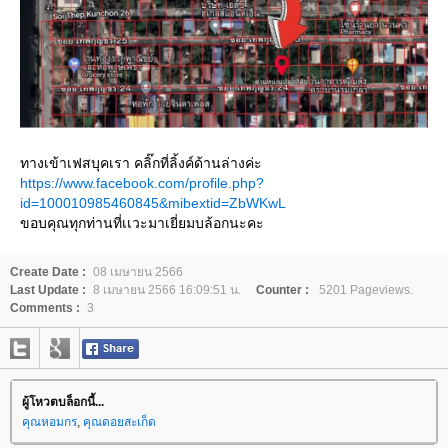
ทางเข้าเฟสบุคเรา คลิ๊กที่ลิ้งค์ด้านล่างค่ะ
https://www.facebook.com/profile.php?
id=100010985460845&mibextid=ZbWKwL
ขอบคุณทุกท่านที่เเวะมาเยี่ยมบล้อกนะคะ
Create Date :
08 เมษายน 2566
Last Update :
8 เมษายน 2566 16:09:51 น.
Counter :
5201 Pageviews.
Comments :
3
ผู้โหวตบล็อกนี้...
คุณหอมกร
,
คุณดอยสะเก็ด