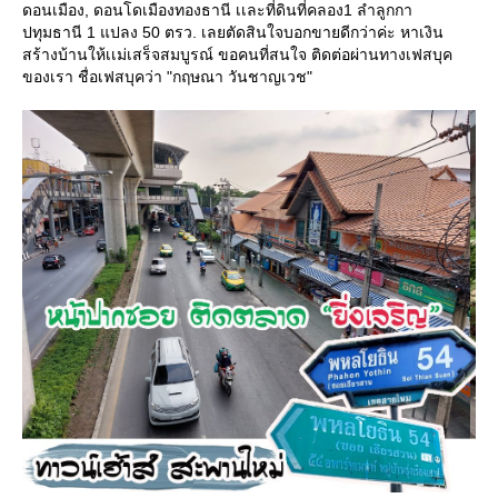
ดอนเมือง, ดอนโดเมืองทองธานี เเละที่ดินที่คลอง1 ลำลูกกา
ปทุมธานี 1 แปลง 50 ตรว. เลยตัดสินใจบอกขายดีกว่าค่ะ หาเงิน
สร้างบ้านให้เเม่เสร็จสมบูรณ์ ขอคนที่สนใจ ติดต่อผ่านทางเฟสบุค
ของเรา ชื่อเฟสบุคว่า "กฤษณา วันชาญเวช"