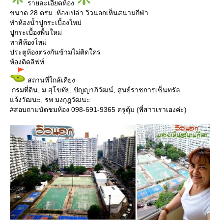
️รายละเอียดห้อง
ขนาด 28 ตรม. ห้องเปล่า วิวนอกเห็นสนามกีฬา
ทำห้องน้ำปูกระเบื้องใหม่
ปูกระเบื้องพื้นใหม่
ทาสีห้องใหม่
ประตูห้องตรงกันข้ามไม่ติดใคร
ห้องติดลิฟท์
สถานที่ใกล้เคียง
กรมที่ดิน, ม.สุโขทัย, ปัญญาภิวัฒน์, ศูนย์ราชการเซ็นทรัล
แจ้งวัฒนะ, รพ.มงกุฎวัฒนะ
#สอบถามนัดชมห้อง 098-691-9365 ครูตุ้ม (พี่สาวเราเองค่ะ)