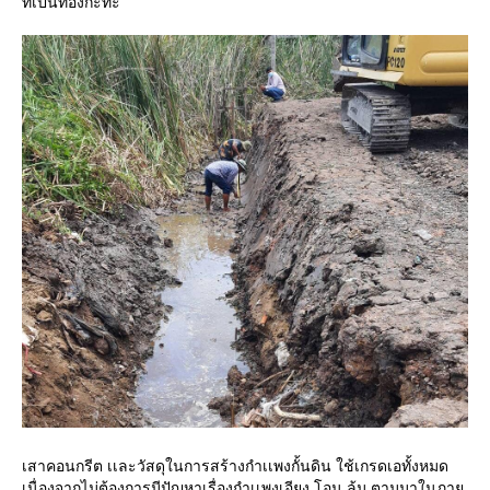
ที่เป็นท้องกะทะ
เสาคอนกรีต เเละวัสดุในการสร้างกำเเพงกั้นดิน ใช้เกรดเอทั้งหมด
เนื่องจากไม่ต้องการมีปัญหาเรื่องกำเเพงเอียง โอน ล้ม ตามมาในภาย