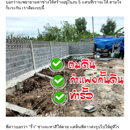
บอกว่าจะพยายามหาช่างให้สร้างอยู่ในงบ 5 เเสนที่เราจะให้ ตามใจ
ก็เเระกัน เราคิดเเบบนี้
พี่สาวบอกว่า "รั้ว" ช่างจะทาสีให้ดวย เเต่ห็นพี่สาวส่งรูปไปให้ดูทีไร