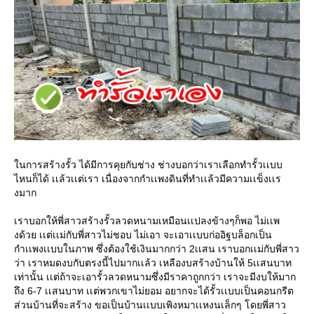
ในการสร้างรั้ว ได้มีการคุยกับช่าง ช่างบอกว่าเราเลือกทำรั้วเเบบ
ไหนก็ได้ เเล้วเเต่เรา เนื่องจากกำเเพงดินที่ทำเเล้วมีความเเข็งเเร
งมาก
เราบอกให้พี่สาวสร้างรั้วลวดหนามเหมือนเเปลงข้างๆก็พอ ไม่เเพ
งด้วย เเต่เเม่กับพี่สาวไม่ชอบ ไม่เอา จะเอาเเบบก่ออิฐบล็อกเป็น
กำเเพงเเบบในภาพ ซึ่งต้องใช้เงินมากกว่า 2เเสน เราบอกเเม่กับพี่สาว
ว่า เราหมดงบกับตรงนี้ไปมากเเล้ว เหลืองบสร้างบ้านให้ 5เเสนบาท
เท่านั้น เเต่ถ้าจะเอารั้วลวดหนามซึ่งมีราคาถูกกว่า เราจะมีงบให้มาก
ถึง 6-7 เเสนบาท เเต่พวกเขาไม่ยอม อยากจะได้รั้วเเบบเป็นคอนกรีต
ส่วนบ้านที่จะสร้าง ขอเป็นบ้านเเบบเพิงหมาเเหงนเล็กๆ โดยพี่สาว