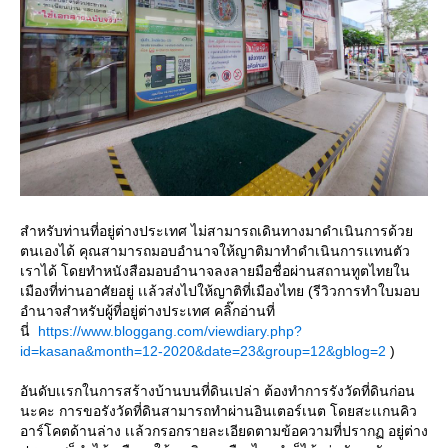
สำหรับท่านที่อยู่ต่างประเทศ ไม่สามารถเดินทางมาดำเนินการด้วย
ตนเองได้ คุณสามารถมอบอำนาจให้ญาติมาทำดำเนินการเเทนตัว
เราได้ โดยทำหนังสือมอบอำนาจลงลายมือชื่อผ่านสถานทูตไทยใน
เมืองที่ท่านอาศัยอยู่ เเล้วส่งไปให้ญาติที่เมืองไทย (รีวิวการทำใบมอบ
อำนาจสำหรับผู้ที่อยู่ต่างประเทศ คลิ๊กอ่านที่
นี่
https://www.bloggang.com/viewdiary.php?
id=kasana&month=12-2020&date=23&group=12&gblog=2
)
อันดับเเรกในการสร้างบ้านบนที่ดินเปล่า ต้องทำการรังวัดที่ดินก่อน
นะคะ การขอรังวัดที่ดินสามารถทำผ่านอินเตอร์เนต โดยสะเเกนคิว
อาร์โคตด้านล่าง เเล้วกรอกรายละเอียดตามข้อความที่ปรากฏ อยู่ต่าง