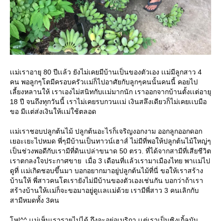
เเม่เราอายุ 80 ปีเเล้ว ยังไม่เคยมีบ้านเป็นของตัวเอง เเม่มีลูกสาว 4
คน พอลูกๆโตมีครอบครัวเเม่ก็ไปอาศัยกับลูกๆคนนั้นคนนี้ คอยไป
เลี้ยงหลานให้ เราเองไม่สนิทกับเเม่มากนัก เราออกจากบ้านตั้งเเต่อายุ
18 ปี จนถึงทุกวันนี้ เราไม่เคยรบกวนเเม่ เงินสลึงเดียวก็ไม่เคยเเบมือ
ขอ มีเเต่ส่งเงินให้เเม่ใช้ตลอด
เเม่เราชอบปลูกต้นไม้ ปลูกต้นอะไรก็เจริญงอกงาม ออกลูกออกดอก
เยอะเยะไปหมด พี่ๆมีบ้านเป็นทาวน์เฮาส์ ไม่มีที่พอให้ปลูกต้นไม้ใหญ่ๆ
เป็นช่วงพอดีกับเรามีที่ดินเปล่าขนาด 50 ตรว. ที่ได้จากสามีที่เสียชีวิต
เราตกลงใจประกาศขาย เมื่อ 3 เดือนที่เเล้วเรามาเมืองไทย พาเเม่ไป
ดูที่ เเม่เกิดชอบขึ้นมา บอกอยากมาอยู่ปลูกต้นไม้ที่นี่ ขอให้เราสร้าง
บ้านให้ พี่สาวคนโตเรายังไม่มีบ้านของตัวเองเช่นกัน บอกว่าถ้าเรา
สร้างบ้านให้เเม่ก็จะขอมาอยู่ดูเเลเเม่ด้วย เรามีพี่สาว 3 คนเลิกกับ
สามีหมดทั้ง 3คน
โห!^^ เเม่เห็นเรารวยไปได้ ถึงจะอยู่อเมริกา เเต่เราเป็นซิงเกิ้ลมัม